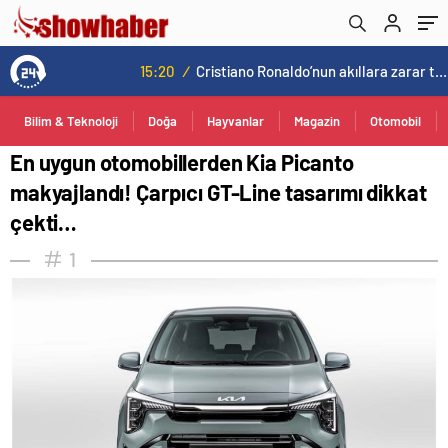
çekti…
15:20
/
Cristiano Ronaldo’nun akıllara zarar tüm kariyerinin istatistiğini çıkardık !
Bilim & Teknoloji
Doğa
Hayvanlar
Magazin
Otomobil
En uygun otomobillerden Kia Picanto
makyajlandı! Çarpıcı GT-Line tasarımı dikkat
çekti…
1