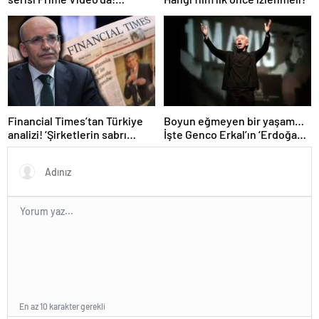
Melekler ve Şeytanlar, Da
Vinci Şifresi, Arda Turan:
Yüzleşme ve daha fazlası…
Financial Times’tan Türkiye
Boyun eğmeyen bir yaşam…
analizi! ‘Şirketlerin sabrı
İşte Genco Erkal’ın ‘Erdoğan’a
tükeniyor’
hakaret’ savunması: Sürüden
biri olmayı kabul etmiyorum
En az 10 karakter gerekli