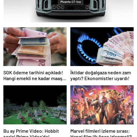
SGK ödeme tarihini açıkladı!
İktidar doğalgaza neden zam
Hangi emekli ne kadar maaş
yaptı? Ekonomistler uyardı!
farkı alacak?
Bu ay Prime Video: Hobbit
Marvel filmleri izleme sırası:
serisi Prime Video’da!
Hangi film ilk önce izlenmeli?