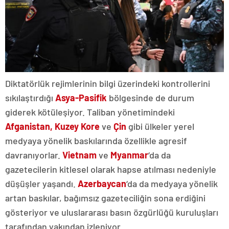
Diktatörlük rejimlerinin bilgi üzerindeki kontrollerini
sıkılaştırdığı
Asya-Pasifik
bölgesinde de durum
giderek kötüleşiyor. Taliban yönetimindeki
Afganistan, Kuzey Kore
ve
Çin
gibi ülkeler yerel
medyaya yönelik baskılarında özellikle agresif
davranıyorlar.
Vietnam
ve
Myanmar
‘da da
gazetecilerin kitlesel olarak hapse atılması nedeniyle
düşüşler yaşandı.
Azerbaycan
‘da da medyaya yönelik
artan baskılar, bağımsız gazeteciliğin sona erdiğini
gösteriyor ve uluslararası basın özgürlüğü kuruluşları
tarafından yakından izleniyor.