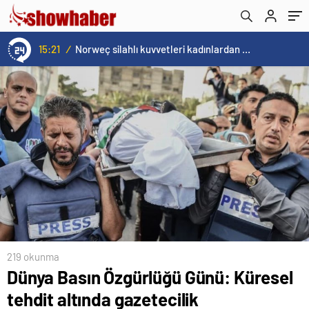
15:21
/
Norweç silahlı kuvvetleri kadınlardan oluşan özel kuvvetler eğitimlerini başlattı.
219 okunma
Dünya Basın Özgürlüğü Günü: Küresel
tehdit altında gazetecilik