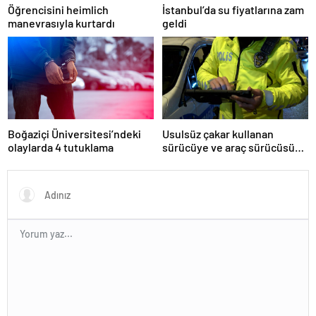
Öğrencisini heimlich
İstanbul’da su fiyatlarına zam
manevrasıyla kurtardı
geldi
Boğaziçi Üniversitesi’ndeki
Usulsüz çakar kullanan
olaylarda 4 tutuklama
sürücüye ve araç sürücüsüne
138 biner lira ceza kesildi