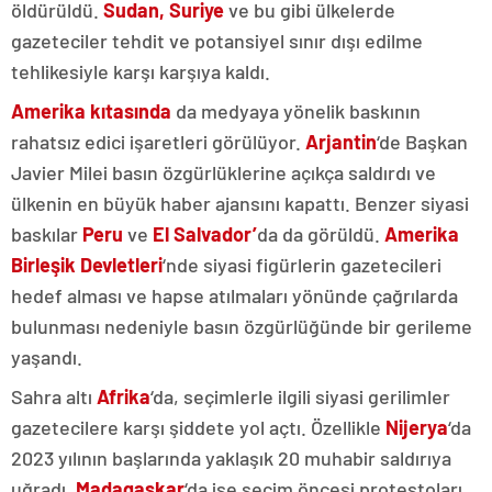
öldürüldü.
Sudan, Suriye
ve bu gibi ülkelerde
gazeteciler tehdit ve potansiyel sınır dışı edilme
tehlikesiyle karşı karşıya kaldı.
Amerika kıtasında
da medyaya yönelik baskının
rahatsız edici işaretleri görülüyor.
Arjantin
‘de Başkan
Javier Milei basın özgürlüklerine açıkça saldırdı ve
ülkenin en büyük haber ajansını kapattı. Benzer siyasi
baskılar
Peru
ve
El Salvador’
da da görüldü.
Amerika
Birleşik Devletleri
‘nde siyasi figürlerin gazetecileri
hedef alması ve hapse atılmaları yönünde çağrılarda
bulunması nedeniyle basın özgürlüğünde bir gerileme
yaşandı.
Sahra altı
Afrika
‘da, seçimlerle ilgili siyasi gerilimler
gazetecilere karşı şiddete yol açtı. Özellikle
Nijerya
‘da
2023 yılının başlarında yaklaşık 20 muhabir saldırıya
uğradı,
Madagaskar
‘da ise seçim öncesi protestoları