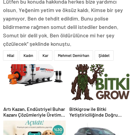
Lütfen bu konuda hakkında herkes bize yardımcı
olsun. Yeğenim yetim ve öksüz kaldı. Kimse bir şey
yapmıyor. Ben de tehdit edildim. Bunu polise
bildirmeme rağmen somut delil istediler benden.
Somut bir delil yok. Ben öldürülünce mi her şey
çözülecek” şeklinde konuştu.
Hilal
Kadın
Kar
Mehmet Demirhan
Şiddet
Artı Kazan, Endüstriyel Buhar
Bitkigrow ile Bitki
Kazanı Çözümleriyle Üretim
Yetiştiriciliğinde Doğru
Tesislerine Verimli Sistemler
Ekipman ve Ürün Seçimi
Sunuyor