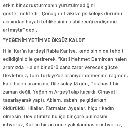
etkin bir soruşturmanın yürütülmediğini
göstermektedir. Çocuğun fiziki ve psikolojik durumu
açısından hayati tehlikesinin olabileceği endişemiz
artmıştır” dedi.
‘’YEĞENİM YETİM VE ÖKSÜZ KALDI”
Hilal Kar’ın kardeşi Rabia Kar ise, kendisinin de tehdit
edildiğini dile getirerek, “Katil Mehmet Demircan halen
aramızda. Halen bir sürü cana zarar verecek güçte.
Devletimiz, tüm Türkiye’de aranıyor demesine rağmen,
katil halen aramızda. Dile kolay 13 gün. Çok basit bir
zaman değil. Yeğenim Argeş’i alıp kaçırdı. Cinayeti
tasarlayarak yaptı. Ablam, sabah işe giderken
öldürüldü. Hilaller, Fatmalar, Ayşeler, hiçbir kadın
ölmesin. Devletimize bu işe bir çare bulmasını
istiyoruz. Katilin bir an önce yakalanmasını istiyoruz.