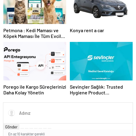
Petmona : Kedi Maması ve
Konya rent a car
Köpek Maması İle Tüm Evcil
Hayvan Ürünleri
Porego ile Kargo Süreçlerinizi
Sevinçler Sağlık: Trusted
Daha Kolay Yönetin
Hygiene Product
Manufacturer in Turkey
Gönder
En az 10 karakter gerekli