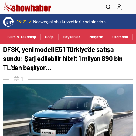
TL’den başlıyor…
15:21
/
Norweç silahlı kuvvetleri kadınlardan oluşan özel kuvvetler eğitimlerini başlattı.
Bilim & Teknoloji
Doğa
Hayvanlar
Magazin
Otomobil
DFSK, yeni modeli E5’i Türkiye’de satışa
sundu: Şarj edilebilir hibrit 1 milyon 890 bin
TL’den başlıyor…
1