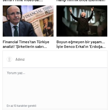
Melekler ve Şeytanlar, Da
Vinci Şifresi, Arda Turan:
Yüzleşme ve daha fazlası…
Financial Times’tan Türkiye
Boyun eğmeyen bir yaşam…
analizi! ‘Şirketlerin sabrı
İşte Genco Erkal’ın ‘Erdoğan’a
tükeniyor’
hakaret’ savunması: Sürüden
biri olmayı kabul etmiyorum
En az 10 karakter gerekli