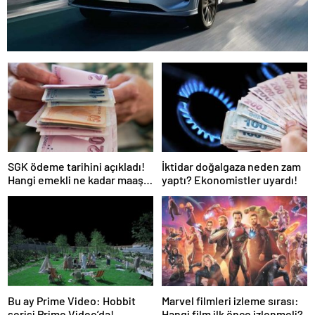
SGK ödeme tarihini açıkladı!
İktidar doğalgaza neden zam
Hangi emekli ne kadar maaş
yaptı? Ekonomistler uyardı!
farkı alacak?
Bu ay Prime Video: Hobbit
Marvel filmleri izleme sırası:
serisi Prime Video’da!
Hangi film ilk önce izlenmeli?