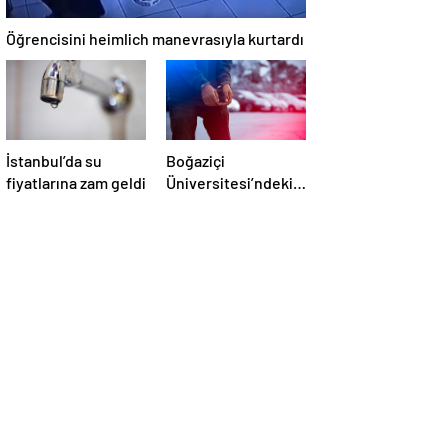
Öğrencisini heimlich manevrasıyla kurtardı
İstanbul’da su
Boğaziçi
fiyatlarına zam geldi
Üniversitesi’ndeki
olaylarda 4
tutuklama