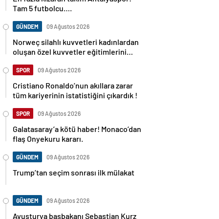
Tam 5 futbolcu….
GÜNDEM
09 Ağustos 2026
Norweç silahlı kuvvetleri kadınlardan
oluşan özel kuvvetler eğitimlerini
başlattı.
SPOR
09 Ağustos 2026
Cristiano Ronaldo’nun akıllara zarar
tüm kariyerinin istatistiğini çıkardık !
SPOR
09 Ağustos 2026
Galatasaray’a kötü haber! Monaco’dan
flaş Onyekuru kararı.
GÜNDEM
09 Ağustos 2026
Trump’tan seçim sonrası ilk mülakat
GÜNDEM
09 Ağustos 2026
Avusturya başbakanı Sebastian Kurz