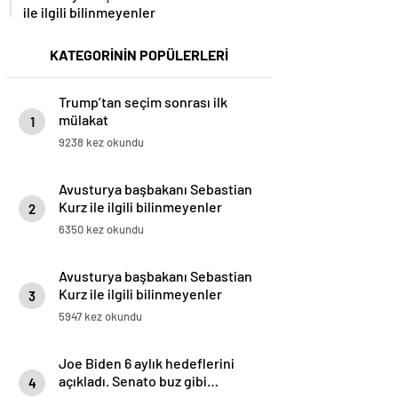
ile ilgili bilinmeyenler
KATEGORİNİN POPÜLERLERİ
Trump’tan seçim sonrası ilk
mülakat
1
9238 kez okundu
Avusturya başbakanı Sebastian
Kurz ile ilgili bilinmeyenler
2
6350 kez okundu
Avusturya başbakanı Sebastian
Kurz ile ilgili bilinmeyenler
3
5947 kez okundu
Joe Biden 6 aylık hedeflerini
açıkladı. Senato buz gibi…
4