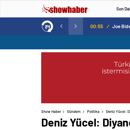
Son Da
00:55
/
Joe Bide
Show Haber
Gündem
Politika
Deniz Yücel: D
Deniz Yücel: Diyane