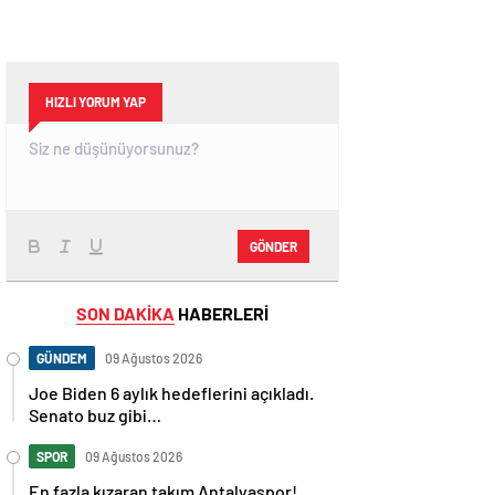
HIZLI YORUM YAP
GÖNDER
SON DAKİKA
HABERLERİ
GÜNDEM
09 Ağustos 2026
Joe Biden 6 aylık hedeflerini açıkladı.
Senato buz gibi…
SPOR
09 Ağustos 2026
En fazla kızaran takım Antalyaspor!