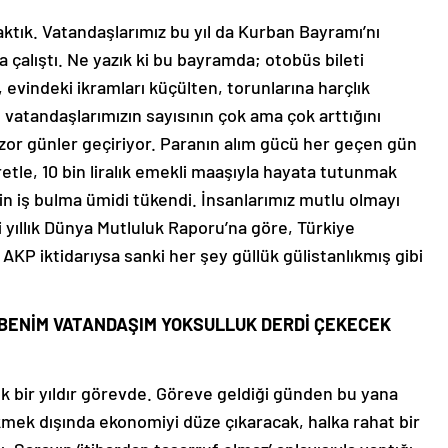
aktık. Vatandaşlarımız bu yıl da Kurban Bayramı’nı
 çalıştı. Ne yazık ki bu bayramda; otobüs bileti
evindeki ikramları küçülten, torunlarına harçlık
atandaşlarımızın sayısının çok ama çok arttığını
zor günler geçiriyor. Paranın alım gücü her geçen gün
cretle, 10 bin liralık emekli maaşıyla hayata tutunmak
n iş bulma ümidi tükendi. İnsanlarımız mutlu olmayı
i yıllık Dünya Mutluluk Raporu’na göre, Türkiye
 AKP iktidarıysa sanki her şey güllük gülistanlıkmış gibi
E BENİM VATANDAŞIM YOKSULLUK DERDİ ÇEKECEK
 bir yıldır görevde. Göreve geldiği günden bu yana
ikmek dışında ekonomiyi düze çıkaracak, halka rahat bir