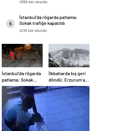
4356 kez okundu
İstanbul’da rögarda patlama:
Sokak trafiğe kapatıldı
5
4216 kez okundu
İstanbul’da rögarda
İlkbaharda kış geri
patlama: Sokak
döndü: Erzurum’a
trafiğe kapatıldı
lapa lapa kar yağdı