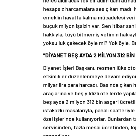
nefes aldıracak tek bir adım dahi atmadı
hesapsız harcamalara ses çıkarılmadı. N
emeklin hayatta kalma mücadelesi veri
buçuk milyon işsizin var. Sen itibar sah
hakkıyla, tüyü bitmemiş yetimin hakkıy
yoksulluk çekecek öyle mi? Yok öyle. 
“DİYANET BEŞ AYDA 2 MİLYON 312 Bİ
Diyanet İşleri Başkanı, resmen lüks otom
etkinlikler düzenlenmeye devam ediyor. D
milyar lira para harcadı. Basında çıkan
araçlarına ve beş yıldızlı otellerde yap
beş ayda 2 milyon 312 bin asgari ücretli
ıstakozlu masalarıyla, pahalı saatleriyle
özel işlerinde kullanıyorlar. Bunlard
servisinden, fazla mesai ücretinden, l
zannediyor.