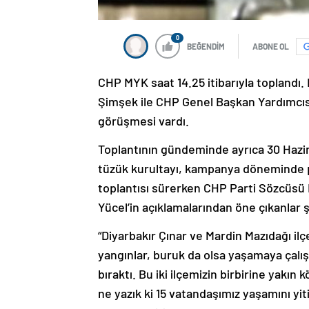
0
BEĞENDİM
ABONE OL
CHP MYK saat 14.25 itibarıyla topland
Şimşek ile CHP Genel Başkan Yardımcısı
görüşmesi vardı.
Toplantının gündeminde ayrıca 30 Hazir
tüzük kurultayı, kampanya döneminde pa
toplantısı sürerken CHP Parti Sözcüsü D
Yücel’in açıklamalarından öne çıkanlar 
“Diyarbakır Çınar ve Mardin Mazıdağı i
yangınlar, buruk da olsa yaşamaya çalı
bıraktı. Bu iki ilçemizin birbirine yak
ne yazık ki 15 vatandaşımız yaşamını yit