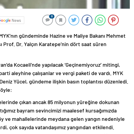
0
News
ı. MYK’nın gündeminde Hazine ve Maliye Bakanı Mehmet
 Prof. Dr. Yalçın Karatepe’nin dört saat süren
an’da Kocaeli’nde yapılacak ‘Geçinemiyoruz’ mitingi,
rti aleyhine çalışanlar ve vergi paketi de vardı. MYK
eniz Yücel, gündeme ilişkin basın toplantısı düzenledi.
şöyle:
lçelerinde çıkan ancak 85 milyonun yüreğine dokunan
ştığımız bayram sevincimizi maalesef kursağımızda
ın köy ve mahallelerinde meydana gelen yangın nedeniyle
irdi, çok sayıda vatandaşımız yangından etkilendi.