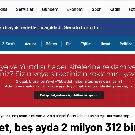
kika
Servisler
Gündem
Ekonomi
Spor
Kadın
Fot
n 6 aylık hedeflerini açıkladı. Senato buz gibi…
3.Sayfa
Avrupa
Bülten
Din
Eğitim
Hayat
Politika
iyanet, beş ayda 2 milyon 312 bin asgari ücretlinin maaşına eşit harcama yaptı
t, beş ayda 2 milyon 312 bi