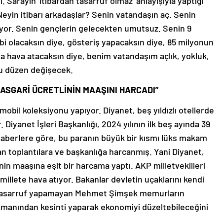
. Sarayın ‘itibardan tasarruf olmaz’ anlayışıyla yaptığı
eyin itibarı arkadaşlar? Senin vatandaşın aç. Senin
yor. Senin gençlerin gelecekten umutsuz. Senin 9
ibi olacaksın diye, gösteriş yapacaksın diye, 85 milyonun
la hava atacaksın diye, benim vatandaşım açlık, yokluk,
Bu düzen değişecek.
N ASGARİ ÜCRETLİNİN MAAŞINI HARCADI”
obil koleksiyonu yapıyor. Diyanet, beş yıldızlı otellerde
iyanet İşleri Başkanlığı, 2024 yılının ilk beş ayında 39
 haberlere göre, bu paranın büyük bir kısmı lüks makam
ılan toplantılara ve başkanlığa harcanmış. Yani Diyanet,
nin maaşına eşit bir harcama yaptı. AKP milletvekilleri
 millete hava atıyor. Bakanlar devletin uçaklarını kendi
an tasarruf yapamayan Mehmet Şimşek memurların
ojmanından kesinti yaparak ekonomiyi düzeltebileceğini