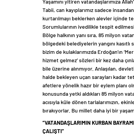
Yaşamını yitiren vatandaşlarımıza Allah’
Tabii, can kayıplarımız sadece insandan
kurtarılmayı beklerken alevler içinde te
Sorumlularının ivedilikle tespit edilmes
Bölge halkının yanı sıra, 85 milyon vata
bölgedeki belediyelerin yangını kasıtlı 
bizim de kulaklarımızda Erdoğan’ın ‘Me
hizmet gelmez’ sözleri bir kez daha çınl
bile üzerine alınmıyor. Anlaşılan, devl
halde bekleyen uçan sarayları kadar tet
afetlere yönelik hazır bir eylem planı o
konusunda yetki aldıkları 85 milyon vata
acısıyla küle dönen tarlalarımızın, ekinl
bırakıyorlar. Bu millet daha iyi bir yaşa
“VATANDAŞLARIMIN KURBAN BAYRAMI
ÇALIŞTI”