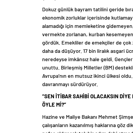
Dokuz günlük bayram tatilini geride bır
ekonomik zorluklar içerisinde kutlamaya
alamadığı için memleketine gidemeyen, 
vermekte zorlanan, kurban kesemeyen v
gördük. Emekliler de emekçiler de çok 
daha da düşüyor. 17 bin liralık asgari ü
neredeyse imkânsız hale geldi. Gençleri
unuttu. Birleşmiş Milletler (BM) destekl
Avrupa’nın en mutsuz ikinci ülkesi oldu.
davranmayı sürdürüyor.
“SEN İTİBAR SAHİBİ OLACAKSIN DİY
ÖYLE Mİ?”
Hazine ve Maliye Bakanı Mehmet Şimşek
çalışanların kazanılmış haklarına göz d