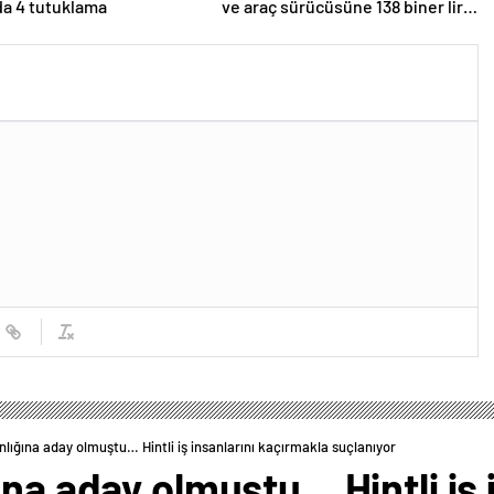
da 4 tutuklama
ve araç sürücüsüne 138 biner lira
ceza kesildi
nlığına aday olmuştu… Hintli iş insanlarını kaçırmakla suçlanıyor
ına aday olmuştu… Hintli iş 