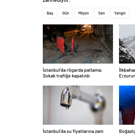
Baş
Gün
Milyon
Sen
Yangın
İstanbul’da rögarda patlama:
İlkbaha
Sokak trafiğe kapatıldı
Erzurum
İstanbul’da su fiyatlarına zam
Boğaziç