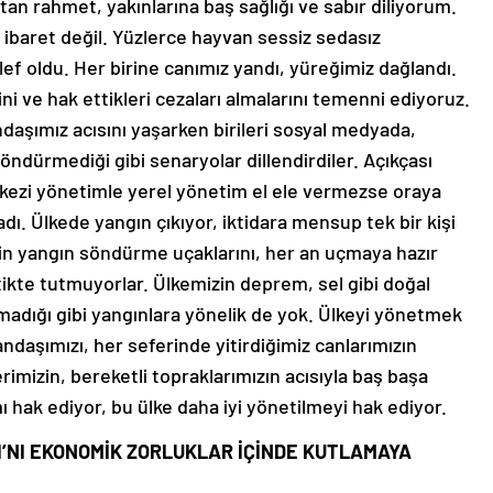
tan rahmet, yakınlarına baş sağlığı ve sabır diliyorum.
 ibaret değil. Yüzlerce hayvan sessiz sedasız
lef oldu. Her birine canımız yandı, yüreğimiz dağlandı.
ini ve hak ettikleri cezaları almalarını temenni ediyoruz.
ndaşımız acısını yaşarken birileri sosyal medyada,
söndürmediği gibi senaryolar dillendirdiler. Açıkçası
rkezi yönetimle yerel yönetim el ele vermezse oraya
adı. Ülkede yangın çıkıyor, iktidara mensup tek bir kişi
etin yangın söndürme uçaklarını, her an uçmaya hazır
ikte tutmuyorlar. Ülkemizin deprem, sel gibi doğal
lmadığı gibi yangınlara yönelik de yok. Ülkeyi yönetmek
ndaşımızı, her seferinde yitirdiğimiz canlarımızın
erimizin, bereketli topraklarımızın acısıyla baş başa
mı hak ediyor, bu ülke daha iyi yönetilmeyi hak ediyor.
’NI EKONOMİK ZORLUKLAR İÇİNDE KUTLAMAYA