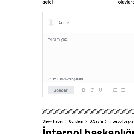
geldi
olaylar
En az 10 karakter gerekli
Gönder
Show Haber
Gündem
3.Sayfa
İnterpol başka
İnterpol başkanlığ