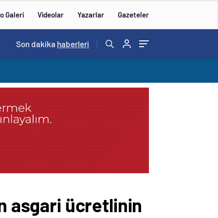
o Galeri
Videolar
Yazarlar
Gazeteler
23:55
Son dakika
/
En fazla kızaran takım Antalyaspor! Tam 5 futb
haberleri
n asgari ücretlinin