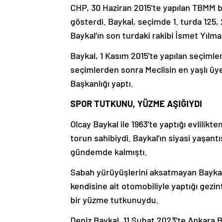
CHP, 30 Haziran 2015’te yapılan TBMM baş
gösterdi. Baykal, seçimde 1. turda 125, 2
Baykal’ın son turdaki rakibi İsmet Yılm
Baykal, 1 Kasım 2015’te yapılan seçimle
seçimlerden sonra Meclisin en yaşlı üye
Başkanlığı yaptı.
SPOR TUTKUNU, YÜZME AŞIĞIYDI
Olcay Baykal ile 1963’te yaptığı evlilikt
torun sahibiydi. Baykal’ın siyasi yaşantı
gündemde kalmıştı.
Sabah yürüyüşlerini aksatmayan Bayka
kendisine ait otomobiliyle yaptığı gezin
bir yüzme tutkunuydu.
Deniz Baykal, 11 Şubat 2023’te Ankara B