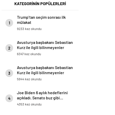
KATEGORİNİN POPÜLERLERİ
Trump’tan seçim sonrası ilk
mülakat
1
9233 kez okundu
Avusturya başbakanı Sebastian
Kurz ile ilgili bilinmeyenler
2
6347 kez okundu
Avusturya başbakanı Sebastian
Kurz ile ilgili bilinmeyenler
3
5944 kez okundu
Joe Biden 6 aylık hedeflerini
açıkladı. Senato buz gibi…
4
4353 kez okundu