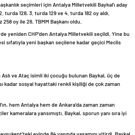
kanlık seçimleri için Antalya Milletvekili Baykal’ı aday
. turda 128, 3. turda 129 ve 4. turda 182 oy aldı.
az 258 oy ile 26. TBMM Başkanı oldu.
rde yeniden CHP’den Antalya Milletvekili seçildi. Yine bu
si sıfatıyla yeni başkan seçilene kadar geçici Meclis
en Aslı ve Ataç isimli iki çocuğu bulunan Baykal, üç de
sı kadar sosyal hayattaki renkli kişiliği de çok zaman
l’ın, hem Antalya hem de Ankara’da zaman zaman
tiler kameralara yansımıştı. Baykal, sporun yanı sıra iyi
eysukent’teki evinde 84 yaşında yaşamını yitirdi. Baykal