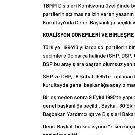
TBMM Dışişleri Komisyonu üyeliğinde b
partilerin açılmasına izin veren yasanın
Kurultayı’nda Genel Başkanlığa seçildi 
KOALİSYON DÖNEMLERİ VE BİRLEŞME
Türkiye, 1994’lü yıllarda sol partilerin 
seçimlere üç parça halinde (SHP, DSP, CH
DSP bu arayışlara baştan olumsuz yanıt
SHP ve CHP, 18 Şubat 1995’te toplanan 
kurultayda genel başkanlığa aday olmad
Birleşmeden sonra 9 Eylül 1995’te yapı
genel başkanlığa seçildi. Baykal, 30 E
Başbakan Yardımcılığı ve Dışişleri Bakan
Deniz Baykal, bu koalisyonu “erken seçim
seçimlere gitti.