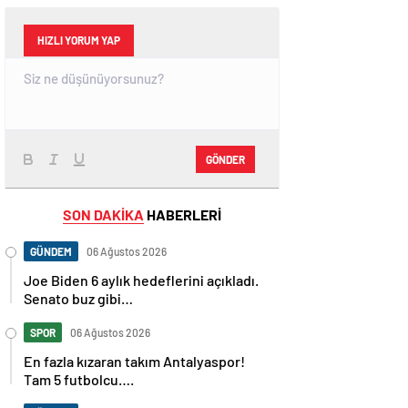
HIZLI YORUM YAP
GÖNDER
SON DAKİKA
HABERLERİ
GÜNDEM
06 Ağustos 2026
Joe Biden 6 aylık hedeflerini açıkladı.
Senato buz gibi…
SPOR
06 Ağustos 2026
En fazla kızaran takım Antalyaspor!
Tam 5 futbolcu….