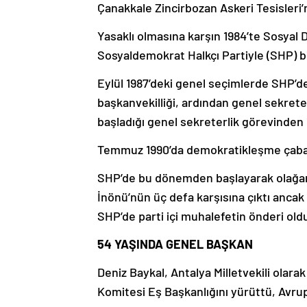
Çanakkale Zincirbozan Askeri Tesisleri’n
Yasaklı olmasına karşın 1984’te Sosyal 
Sosyaldemokrat Halkçı Partiyle (SHP) bi
Eylül 1987’deki genel seçimlerde SHP’de
başkanvekilliği, ardından genel sekrete
başladığı genel sekreterlik görevinden 10
Temmuz 1990’da demokratikleşme çabaları
SHP’de bu dönemden başlayarak olağan
İnönü’nün üç defa karşısına çıktı ancak 
SHP’de parti içi muhalefetin önderi old
54 YAŞINDA GENEL BAŞKAN
Deniz Baykal, Antalya Milletvekili olar
Komitesi Eş Başkanlığını yürüttü, Avrup