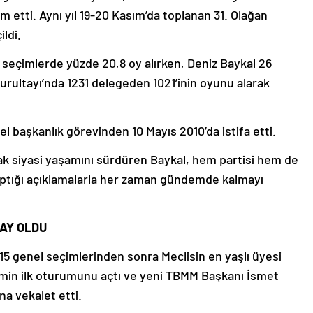
etti. Aynı yıl 19-20 Kasım’da toplanan 31. Olağan
ldi.
seçimlerde yüzde 20,8 oy alırken, Deniz Baykal 26
urultayı’nda 1231 delegeden 1021’inin oyunu alarak
nel başkanlık görevinden 10 Mayıs 2010’da istifa etti.
arak siyasi yaşamını sürdüren Baykal, hem partisi hem de
 yaptığı açıklamalarla her zaman gündemde kalmayı
DAY OLDU
015 genel seçimlerinden sonra Meclisin en yaşlı üyesi
emin ilk oturumunu açtı ve yeni TBMM Başkanı İsmet
na vekalet etti.