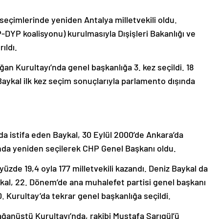
l seçimlerinde yeniden Antalya milletvekili oldu.
DYP koalisyonu) kurulmasıyla Dışişleri Bakanlığı ve
ıldı.
ğan Kurultayı’nda genel başkanlığa 3. kez seçildi. 18
aykal ilk kez seçim sonuçlarıyla parlamento dışında
a istifa eden Baykal, 30 Eylül 2000’de Ankara’da
nda yeniden seçilerek CHP Genel Başkanı oldu.
zde 19,4 oyla 177 milletvekili kazandı. Deniz Baykal da
aykal, 22. Dönem’de ana muhalefet partisi genel başkanı
. Kurultay’da tekrar genel başkanlığa seçildi.
ğanüstü Kurultayı’nda, rakibi Mustafa Sarıgül’ü