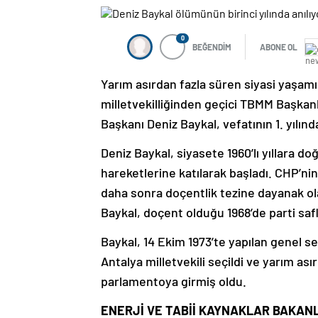
0
BEĞENDİM
ABONE OL
Yarım asırdan fazla süren siyasi yaşamı
milletvekilliğinden geçici TBMM Başkan
Başkanı Deniz Baykal, vefatının 1. yılın
Deniz Baykal, siyasete 1960’lı yıllara d
hareketlerine katılarak başladı. CHP’nin 
daha sonra doçentlik tezine dayanak o
Baykal, doçent olduğu 1968’de parti safla
Baykal, 14 Ekim 1973’te yapılan genel se
Antalya milletvekili seçildi ve yarım ası
parlamentoya girmiş oldu.
ENERJİ VE TABİİ KAYNAKLAR BAKANL