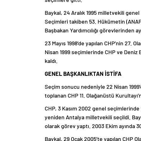
Baykal, 24 Aralık 1995 milletvekili gene
Seçimleri takiben 53. Hükümetin (ANAP-
Başbakan Yardımcılığı görevlerinden ayr
23 Mayıs 1998’de yapılan CHP’nin 27. Ola
Nisan 1999 seçimlerinde CHP ve Deniz B
kaldı.
GENEL BAŞKANLIKTAN İSTİFA
Seçim sonucu nedeniyle 22 Nisan 1999’d
toplanan CHP 11. Olağanüstü Kurultayı’
CHP, 3 Kasım 2002 genel seçimlerinde yü
yeniden Antalya milletvekili seçildi. B
olarak görev yaptı. 2003 Ekim ayında 30
Baykal, 29 Ocak 2005’te yapılan CHP Ola