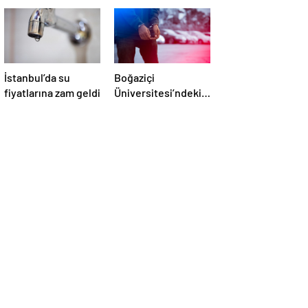
İstanbul’da su
Boğaziçi
fiyatlarına zam geldi
Üniversitesi’ndeki
olaylarda 4
tutuklama