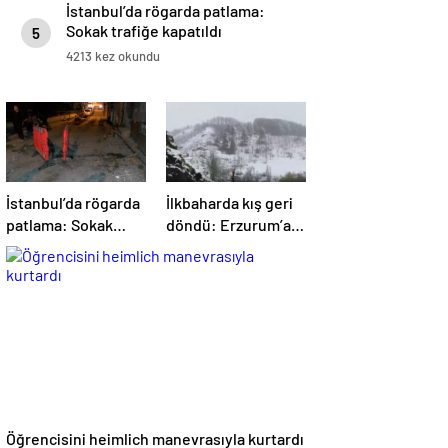
İstanbul’da rögarda patlama:
Sokak trafiğe kapatıldı
5
4213 kez okundu
İstanbul’da rögarda
İlkbaharda kış geri
patlama: Sokak
döndü: Erzurum’a
trafiğe kapatıldı
lapa lapa kar yağdı
Öğrencisini heimlich manevrasıyla kurtardı