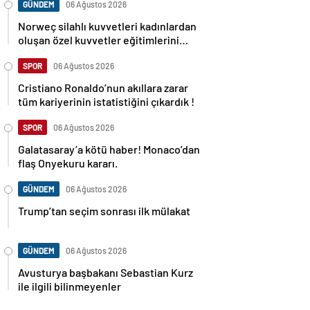
GÜNDEM
06 Ağustos 2026
Norweç silahlı kuvvetleri kadınlardan
oluşan özel kuvvetler eğitimlerini
başlattı.
SPOR
06 Ağustos 2026
Cristiano Ronaldo’nun akıllara zarar
tüm kariyerinin istatistiğini çıkardık !
SPOR
06 Ağustos 2026
Galatasaray’a kötü haber! Monaco’dan
flaş Onyekuru kararı.
GÜNDEM
06 Ağustos 2026
Trump’tan seçim sonrası ilk mülakat
GÜNDEM
06 Ağustos 2026
Avusturya başbakanı Sebastian Kurz
ile ilgili bilinmeyenler