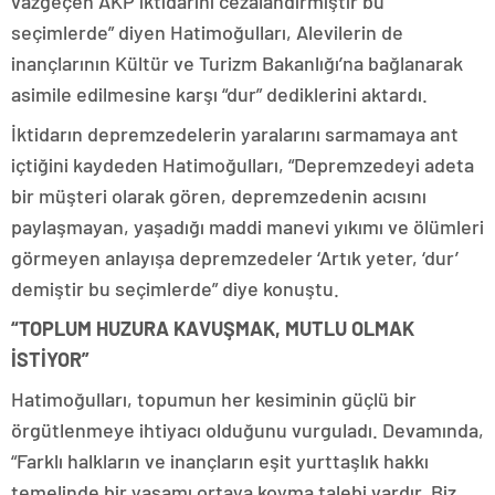
vazgeçen AKP iktidarını cezalandırmıştır bu
seçimlerde” diyen Hatimoğulları, Alevilerin de
inançlarının Kültür ve Turizm Bakanlığı’na bağlanarak
asimile edilmesine karşı “dur” dediklerini aktardı.
İktidarın depremzedelerin yaralarını sarmamaya ant
içtiğini kaydeden Hatimoğulları, “Depremzedeyi adeta
bir müşteri olarak gören, depremzedenin acısını
paylaşmayan, yaşadığı maddi manevi yıkımı ve ölümleri
görmeyen anlayışa depremzedeler ‘Artık yeter, ‘dur’
demiştir bu seçimlerde” diye konuştu.
“TOPLUM HUZURA KAVUŞMAK, MUTLU OLMAK
İSTİYOR”
Hatimoğulları, topumun her kesiminin güçlü bir
örgütlenmeye ihtiyacı olduğunu vurguladı. Devamında,
“Farklı halkların ve inançların eşit yurttaşlık hakkı
temelinde bir yaşamı ortaya koyma talebi vardır. Biz