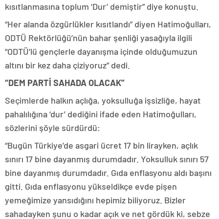
kısıtlanmasına toplum ‘Dur’ demiştir” diye konuştu.
“Her alanda özgürlükler kısıtlandı” diyen Hatimoğulları,
ODTÜ Rektörlüğü’nün bahar şenliği yasağıyla ilgili
“ODTÜ’lü gençlerle dayanışma içinde olduğumuzun
altını bir kez daha çiziyoruz” dedi.
“DEM PARTİ SAHADA OLACAK”
Seçimlerde halkın açlığa, yoksulluğa işsizliğe, hayat
pahalılığına ‘dur’ dediğini ifade eden Hatimoğulları,
sözlerini şöyle sürdürdü:
“Bugün Türkiye’de asgari ücret 17 bin lirayken, açlık
sınırı 17 bine dayanmış durumdadır. Yoksulluk sınırı 57
bine dayanmış durumdadır. Gıda enflasyonu aldı başını
gitti. Gıda enflasyonu yükseldikçe evde pişen
yemeğimize yansıdığını hepimiz biliyoruz. Bizler
sahadayken şunu o kadar açık ve net gördük ki, sebze