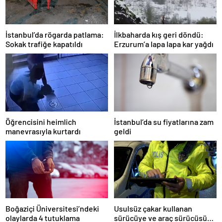
İstanbul’da rögarda patlama:
İlkbaharda kış geri döndü:
Sokak trafiğe kapatıldı
Erzurum’a lapa lapa kar yağdı
Öğrencisini heimlich
İstanbul’da su fiyatlarına zam
manevrasıyla kurtardı
geldi
Boğaziçi Üniversitesi’ndeki
Usulsüz çakar kullanan
olaylarda 4 tutuklama
sürücüye ve araç sürücüsüne