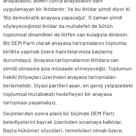
anayasasını, askeri cunta anayasasını dahi
uygulamayan bir iktidardır. Ve bu iktidar şimdi diyor ki
‘Biz demokratik anayasa yapacağız’. O zaman şimdi
söyleyeceğimizi iktidar da muhalefet de bütün
toplumsal dinamikler de lütfen can kulağıyla dinlesin:
Biz DEM Parti olarak anayasa tartışmalarını toplumla
birlikte yapmak üzere hazırlıklarımıza başlamış
durumdayız. Anayasa tartışmalarının iktidara can
simidi olmasına asla müsaade etmeyeceğiz. Toplumun
hakiki ihtiyaçları üzerinden anayasa tartışmaları
ilerlemelidir. Siyasi partileri aşan, en geniş yelpazedeki
toplumsal mutabakatı hedefleyen bir anayasa
tartışması yaşamalıyız.
Seçimlerden sonra planlı bir biçimde DEM Parti
belediyelerini bayrak üzerinden sınamaya kalktılar.
Başta hükümet sözcüleri, temsilcileri olmak üzere,