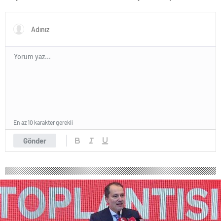
138 biner lira ceza kesildi
En az 10 karakter gerekli
Gönder