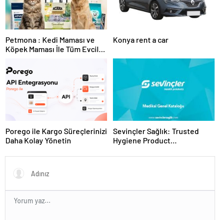
Petmona : Kedi Maması ve
Konya rent a car
Köpek Maması İle Tüm Evcil
Hayvan Ürünleri
Porego ile Kargo Süreçlerinizi
Sevinçler Sağlık: Trusted
Daha Kolay Yönetin
Hygiene Product
Manufacturer in Turkey