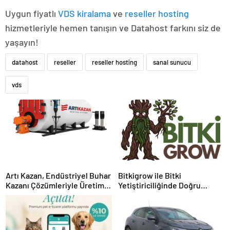
Uygun fiyatlı
VDS kiralama
ve
reseller hosting
hizmetleriyle hemen tanışın ve Datahost farkını siz de
yaşayın!
datahost
reseller
reseller hosting
sanal sunucu
vds
Artı Kazan, Endüstriyel Buhar
Bitkigrow ile Bitki
Kazanı Çözümleriyle Üretim
Yetiştiriciliğinde Doğru
Tesislerine Verimli Sistemler
Ekipman ve Ürün Seçimi
Sunuyor