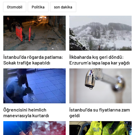
Otomobil
Politika
son dakika
İstanbul’da rögarda patlama:
İlkbaharda kış geri döndü:
Sokak trafiğe kapatıldı
Erzurum’a lapa lapa kar yağdı
Öğrencisini heimlich
İstanbul’da su fiyatlarına zam
manevrasıyla kurtardı
geldi