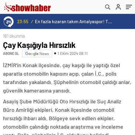
23:55
/
En fazla kızaran takım Antalyaspor! Tam 5 futbolcu….
161 okunma
Çay Kaşığıyla Hırsızlık
1 Ekim 2024 09:11
ABONE OL
News
İZMİR’in Konak ilçesinde, çay kaşığı ile yaptığı özel
aparatla otomobilin kapısını açıp, çalan İ.C., polis
tarafından yakalandı. Şüphelinin otomobil çaldığı anlar,
güvenlik kamerasına yansıdı.
Asayiş Şube Müdürlüğü Oto Hırsızlığı ile Suç Analiz
Büro Amirliği ekipleri, Konak ilçesinde otomobil
hırsızlığı ihbarı aldı. Bölgeye sevk edilen ekipler,
otomobilin çalındığı noktada araştırma ve inceleme
yaptı. Polis, şüphelinin İ.C. olduğunu belirledi.