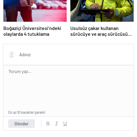
Boğaziçi Üniversitesi’ndeki
Usulsüz çakar kullanan
olaylarda 4 tutuklama
sürücüye ve araç sürücüsüne
138 biner lira ceza kesildi
En az 10 karakter gerekli
Gönder