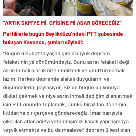
“ARTIK SKM’YE Mİ, OFİSİNE Mİ ASAR GÖRECEĞİZ”
Partililerle bugün Beylikdüzü’ndeki PTT şubesinde
buluşan Kavuncu, şunları söyledi:
“Bugün 6 Şubat’ta yaşadığımız büyük deprem
felaketinin yıl dönümündeyiz. Bunu asrın felaketi değil,
asrın ihmali olarak nitelendirmek ve unutturmamak
lazım. Herkes depremle alakalı duygularını ve
düşüncelerini paylaşıyor. Biz de bugün bu konuya
dikkat çekmek ve niye asrın ihmali dediğimizi anlatmak
için PTT önünde toplandık. Çünkü birazdan dönemin
iktidarına bir çerçeve göndereceğiz. İmar barışıyla
çıkarılan aflar adeta vatandaşımızı kaçak yapılaşmaya
teşvik etmekte ve bu da maalesef deprem ülkesi olan