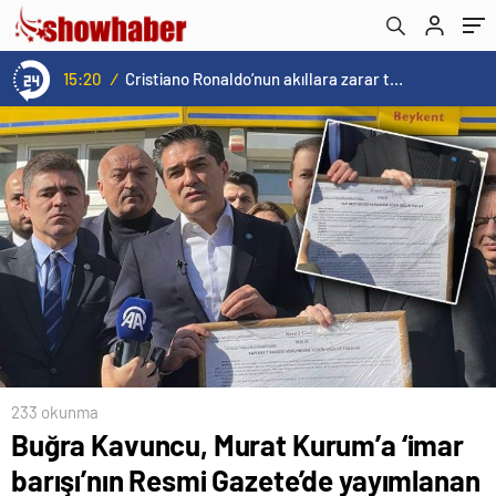
tebliğini çerçeveletip gönderdi
15:20
/
Cristiano Ronaldo’nun akıllara zarar tüm kariyerinin istatistiğini çıkardık !
233 okunma
Buğra Kavuncu, Murat Kurum’a ‘imar
barışı’nın Resmi Gazete’de yayımlanan