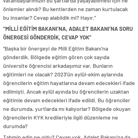
vatandaşlarımızın bu şartlarda yaşayabilmesi için ne
önlemler alındı? Bu kentlerden ne zaman kurtulacak
bu insanlar? Cevap alabildik mi? Hayır.”
“MİLLİ EĞİTİM BAKANI’NA, ADALET BAKANI’NA SORU
ÖNERGESİ GÖNDERDİK, CEVAP YOK”
“Başka bir önergeyi de Milli Eğitim Bakanı’na
gönderdik. Bölgede eğitim gören çok sayıda
üniversite öğrencisi arkadaşımız var. Bunların
eğitimleri ne olacak? 2023’ün eylül-ekim aylarında
öğrencilerin eğitim hayatlarına devam edecekleri ifade
edilmişti. Ancak eylül ayında bu öğrencilerin uzaktan
eğitimle devam edecekleri ifade edildi. Bu öğrenciler
ne durumda, yurtlarda mı kalıyorlar? Bölgede okuyan
öğrencilerin KYK kredileriyle ilgili düzenleme ne
durumda?
Tahmin edin ne oldu? Cevap yok. Adalet Bakanı’na da