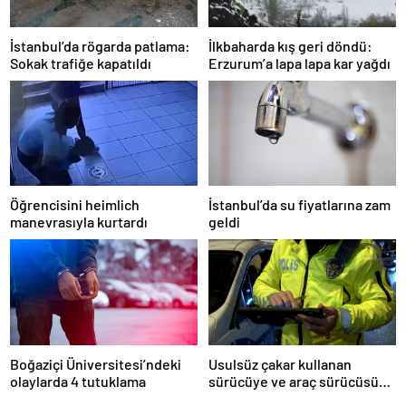
İstanbul’da rögarda patlama:
İlkbaharda kış geri döndü:
Sokak trafiğe kapatıldı
Erzurum’a lapa lapa kar yağdı
Öğrencisini heimlich
İstanbul’da su fiyatlarına zam
manevrasıyla kurtardı
geldi
Boğaziçi Üniversitesi’ndeki
Usulsüz çakar kullanan
olaylarda 4 tutuklama
sürücüye ve araç sürücüsüne
138 biner lira ceza kesildi