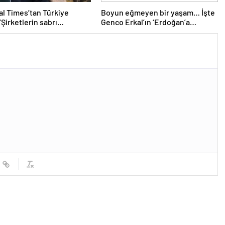
al Times’tan Türkiye
Boyun eğmeyen bir yaşam… İşte
 ‘Şirketlerin sabrı
Genco Erkal’ın ‘Erdoğan’a
or’
hakaret’ savunması: Sürüden biri
olmayı kabul etmiyorum