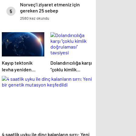
Norveç’i ziyaret etmeniz için
gereken 25 sebep
5
2580 kez okundu
Kayıp tektonik
Dolandırıcılığa karşı
levha yeniden
“çoklu kimlik
ortaya çıkıyor…
doğrulaması”
tavsiyesi
4 saatlik uyku ile dinç kalanların sırrı: Yeni