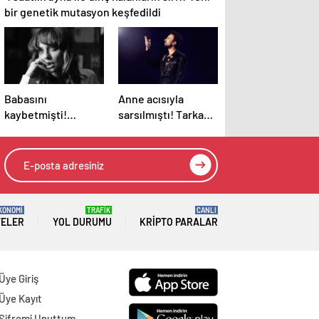
bir genetik mutasyon keşfedildi
Babasını
Anne acısıyla
kaybetmişti!
sarsılmıştı! Tarkan,
Oyuncu Didem
turnesini neden
Balçın’dan duygusal
bırakmak
paylaşım
istemediğini
açıkladı
KONOMİ
TRAFİK
CANLI
TELER
YOL DURUMU
KRIPTO PARALAR
Üye Giriş
Üye Kayıt
Şifremi Unuttum