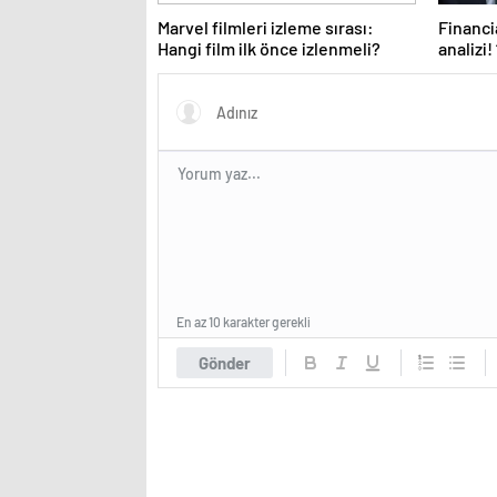
Marvel filmleri izleme sırası:
Financi
Hangi film ilk önce izlenmeli?
analizi!
tükeniy
En az 10 karakter gerekli
Gönder