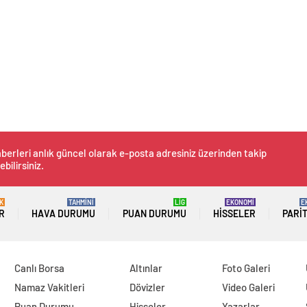
berleri anlık güncel olarak e-posta adresiniz üzerinden takip
ebilirsiniz.
K
TAHMİNİ
LİG
EKONOMİ
E
R
HAVA DURUMU
PUAN DURUMU
HISSELER
PARI
Canlı Borsa
Altınlar
Foto Galeri
Namaz Vakitleri
Dövizler
Video Galeri
Puan Durumu
Hisseler
Yazarlar