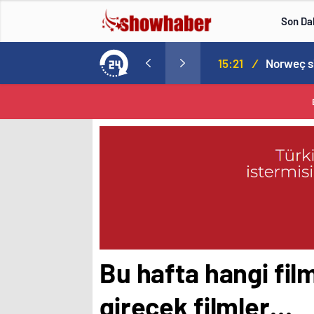
Son Da
aspor! Tam 5 futbolcu….
15:21
/
Bu hafta hangi fil
girecek filmler…