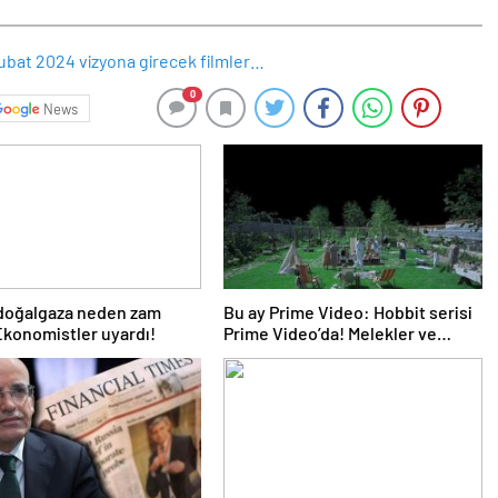
0
News
 doğalgaza neden zam
Bu ay Prime Video: Hobbit serisi
Ekonomistler uyardı!
Prime Video’da! Melekler ve
Şeytanlar, Da Vinci Şifresi, Arda
Turan: Yüzleşme ve daha
fazlası…