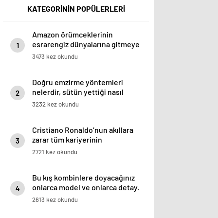
KATEGORİNİN POPÜLERLERİ
Amazon örümceklerinin
esrarengiz dünyalarına gitmeye
1
hazır olun.
3473 kez okundu
Doğru emzirme yöntemleri
nelerdir, sütün yettiği nasıl
2
anlaşılır?
3232 kez okundu
Cristiano Ronaldo’nun akıllara
zarar tüm kariyerinin
3
istatistiğini çıkardık !
2721 kez okundu
Bu kış kombinlere doyacağınız
onlarca model ve onlarca detay.
4
2613 kez okundu