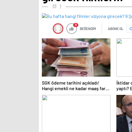
1
0
BEĞENDİM
ABONE OL
SGK ödeme tarihini açıkladı!
İktidar
Hangi emekli ne kadar maaş farkı
yaptı? 
alacak?