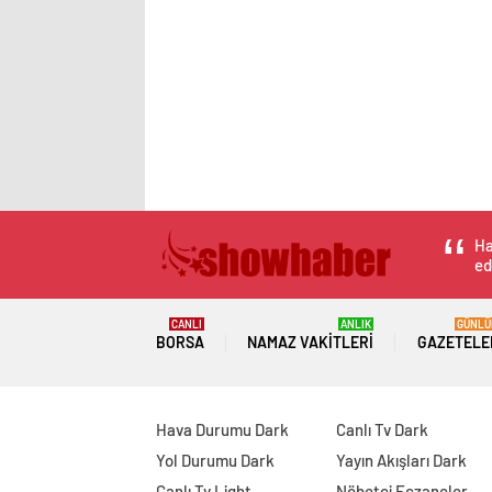
Ha
ed
CANLI
ANLIK
GÜNLÜ
BORSA
NAMAZ VAKITLERI
GAZETELE
Hava Durumu Dark
Canlı Tv Dark
Yol Durumu Dark
Yayın Akışları Dark
Canlı Tv Light
Nöbetçi Eczaneler