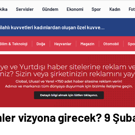
kika
Servisler
Gündem
Ekonomi
Spor
Kadın
Fot
Norweç silahlı kuvvetleri kadınlardan oluşan özel kuvvetler eğitimlerini başlattı.
Bilim & Teknoloji
Doğa
Hayvanlar
Magazin
Otomobil
Spo
mler vizyona girecek? 9 Şu