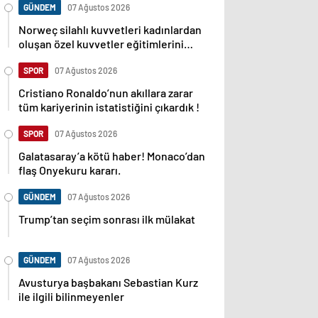
GÜNDEM
07 Ağustos 2026
Norweç silahlı kuvvetleri kadınlardan
oluşan özel kuvvetler eğitimlerini
başlattı.
SPOR
07 Ağustos 2026
Cristiano Ronaldo’nun akıllara zarar
tüm kariyerinin istatistiğini çıkardık !
SPOR
07 Ağustos 2026
Galatasaray’a kötü haber! Monaco’dan
flaş Onyekuru kararı.
GÜNDEM
07 Ağustos 2026
Trump’tan seçim sonrası ilk mülakat
GÜNDEM
07 Ağustos 2026
Avusturya başbakanı Sebastian Kurz
ile ilgili bilinmeyenler