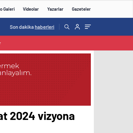
o Galeri
Videolar
Yazarlar
Gazeteler
15:20
Son dakika
/
haberleri
r
bat 2024 vizyona