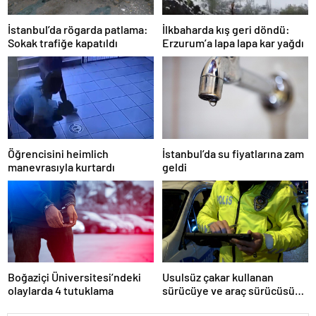
İstanbul’da rögarda patlama:
İlkbaharda kış geri döndü:
Sokak trafiğe kapatıldı
Erzurum’a lapa lapa kar yağdı
Öğrencisini heimlich
İstanbul’da su fiyatlarına zam
manevrasıyla kurtardı
geldi
Boğaziçi Üniversitesi’ndeki
Usulsüz çakar kullanan
olaylarda 4 tutuklama
sürücüye ve araç sürücüsüne
138 biner lira ceza kesildi