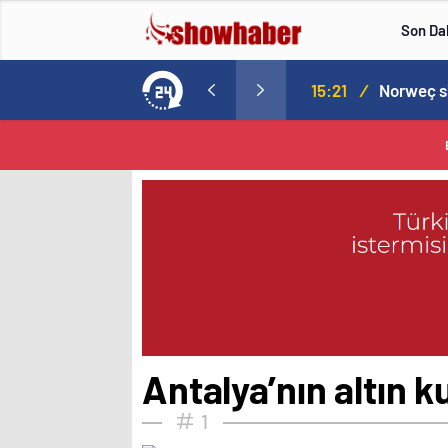
Son Da
aspor! Tam 5 futbolcu….
15:21
/
Antalya’nın altın 
1