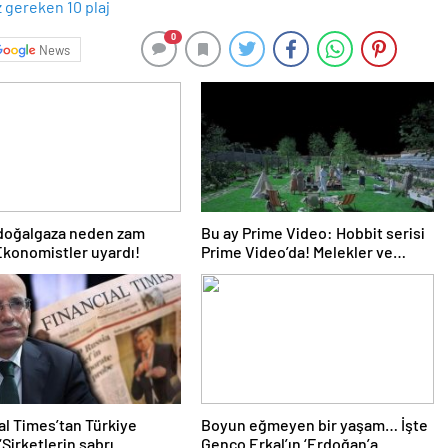
0
News
 doğalgaza neden zam
Bu ay Prime Video: Hobbit serisi
Ekonomistler uyardı!
Prime Video’da! Melekler ve
Şeytanlar, Da Vinci Şifresi, Arda
Turan: Yüzleşme ve daha
fazlası…
al Times’tan Türkiye
Boyun eğmeyen bir yaşam… İşte
 ‘Şirketlerin sabrı
Genco Erkal’ın ‘Erdoğan’a