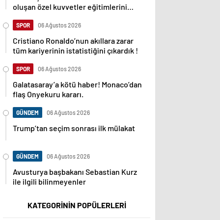
oluşan özel kuvvetler eğitimlerini
başlattı.
SPOR
06 Ağustos 2026
Cristiano Ronaldo’nun akıllara zarar
tüm kariyerinin istatistiğini çıkardık !
SPOR
06 Ağustos 2026
Galatasaray’a kötü haber! Monaco’dan
flaş Onyekuru kararı.
GÜNDEM
06 Ağustos 2026
Trump’tan seçim sonrası ilk mülakat
GÜNDEM
06 Ağustos 2026
Avusturya başbakanı Sebastian Kurz
ile ilgili bilinmeyenler
KATEGORİNİN POPÜLERLERİ