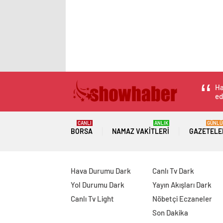
Ha
ed
CANLI
ANLIK
GÜNLÜ
BORSA
NAMAZ VAKITLERI
GAZETELE
Hava Durumu Dark
Canlı Tv Dark
Yol Durumu Dark
Yayın Akışları Dark
Canlı Tv Light
Nöbetçi Eczaneler
Son Dakika