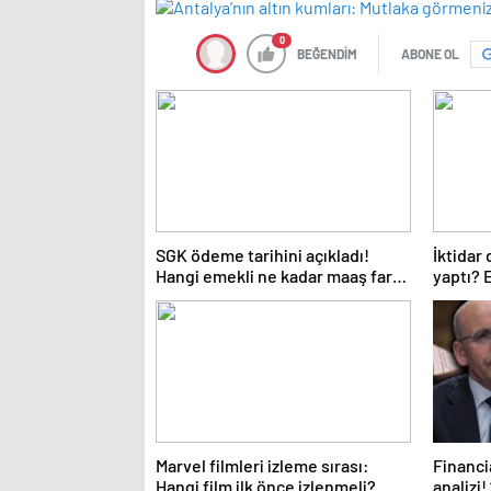
0
BEĞENDİM
ABONE OL
SGK ödeme tarihini açıkladı!
İktidar
Hangi emekli ne kadar maaş farkı
yaptı? 
alacak?
Marvel filmleri izleme sırası:
Financi
Hangi film ilk önce izlenmeli?
analizi!