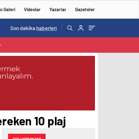
o Galeri
Videolar
Yazarlar
Gazeteler
15:20
Son dakika
/
haberleri
r
ereken 10 plaj