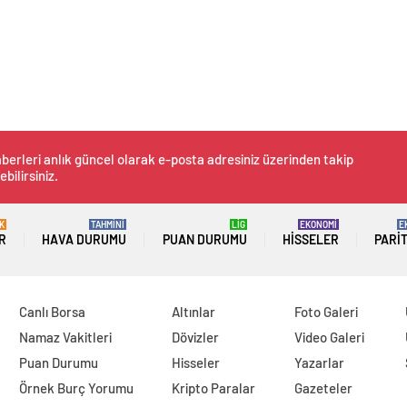
berleri anlık güncel olarak e-posta adresiniz üzerinden takip
ebilirsiniz.
K
TAHMİNİ
LİG
EKONOMİ
E
R
HAVA DURUMU
PUAN DURUMU
HISSELER
PARI
Canlı Borsa
Altınlar
Foto Galeri
Namaz Vakitleri
Dövizler
Video Galeri
Puan Durumu
Hisseler
Yazarlar
Örnek Burç Yorumu
Kripto Paralar
Gazeteler