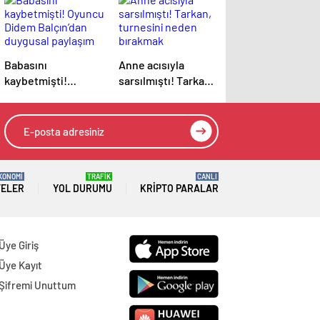
Babasını
Anne acısıyla
kaybetmişti!
sarsılmıştı! Tarkan,
Oyuncu Didem
turnesini neden
Balçın’dan duygusal
bırakmak
paylaşım
istemediğini
açıkladı
KONOMİ
TRAFİK
CANLI
TELER
YOL DURUMU
KRIPTO PARALAR
Üye Giriş
Üye Kayıt
Şifremi Unuttum