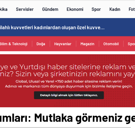
kika
Servisler
Gündem
Ekonomi
Spor
Kadın
Fot
Norweç silahlı kuvvetleri kadınlardan oluşan özel kuvvetler eğitimlerini başlattı.
Bilim & Teknoloji
Doğa
Hayvanlar
Magazin
Otomobil
Spo
kumları: Mutlaka görmeniz g