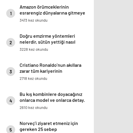
Amazon örümceklerinin
esrarengiz dünyalarına gitmeye
1
hazır olun.
3473 kez okundu
Doğru emzirme yöntemleri
nelerdir, sütün yettiği nasıl
2
anlaşılır?
3228 kez okundu
Cristiano Ronaldo’nun akıllara
zarar tüm kariyerinin
3
istatistiğini çıkardık !
2718 kez okundu
Bu kış kombinlere doyacağınız
onlarca model ve onlarca detay.
4
2610 kez okundu
Norveç’i ziyaret etmeniz için
gereken 25 sebep
5