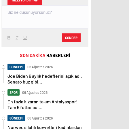
HIZLI YORUM YAP
GÖNDER
SON DAKİKA
HABERLERİ
GÜNDEM
06 Ağustos 2026
Joe Biden 6 aylık hedeflerini açıkladı.
Senato buz gibi…
SPOR
06 Ağustos 2026
En fazla kızaran takım Antalyaspor!
Tam 5 futbolcu….
GÜNDEM
06 Ağustos 2026
Norweç silahlı kuvvetleri kadınlardan