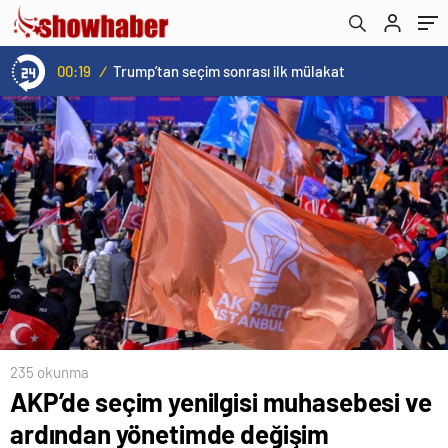
00:19
/
Trump’tan seçim sonrası ilk mülakat
235 okunma
AKP’de seçim yenilgisi muhasebesi ve
ardından yönetimde değişim