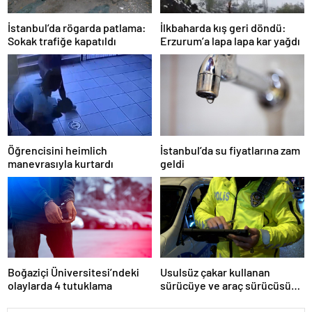
İstanbul’da rögarda patlama:
İlkbaharda kış geri döndü:
Sokak trafiğe kapatıldı
Erzurum’a lapa lapa kar yağdı
Öğrencisini heimlich
İstanbul’da su fiyatlarına zam
manevrasıyla kurtardı
geldi
Boğaziçi Üniversitesi’ndeki
Usulsüz çakar kullanan
olaylarda 4 tutuklama
sürücüye ve araç sürücüsüne
138 biner lira ceza kesildi