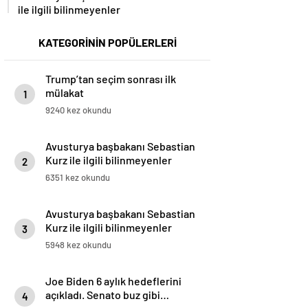
ile ilgili bilinmeyenler
KATEGORİNİN POPÜLERLERİ
Trump’tan seçim sonrası ilk
mülakat
1
9240 kez okundu
Avusturya başbakanı Sebastian
Kurz ile ilgili bilinmeyenler
2
6351 kez okundu
Avusturya başbakanı Sebastian
Kurz ile ilgili bilinmeyenler
3
5948 kez okundu
Joe Biden 6 aylık hedeflerini
açıkladı. Senato buz gibi…
4