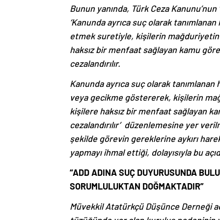
Bunun yanında, Türk Ceza Kanunu’nun ‘
‘Kanunda ayrıca suç olarak tanımlanan h
etmek suretiyle, kişilerin mağduriyeti
haksız bir menfaat sağlayan kamu görevlis
cezalandırılır.
Kanunda ayrıca suç olarak tanımlanan h
veya gecikme göstererek, kişilerin ma
kişilere haksız bir menfaat sağlayan kam
cezalandırılır’ düzenlemesine yer verilm
şekilde görevin gereklerine aykırı harek
yapmayı ihmal ettiği, dolayısıyla bu aç
“ADD ADINA SUÇ DUYURUSUNDA BULU
SORUMLULUKTAN DOĞMAKTADIR”
Müvekkil Atatürkçü Düşünce Derneği a