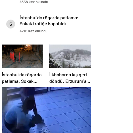
4358 kez okundu
İstanbul’da rögarda patlama:
Sokak trafiğe kapatıldı
5
4216 kez okundu
İstanbul’da rögarda
İlkbaharda kış geri
patlama: Sokak
döndü: Erzurum’a
trafiğe kapatıldı
lapa lapa kar yağdı