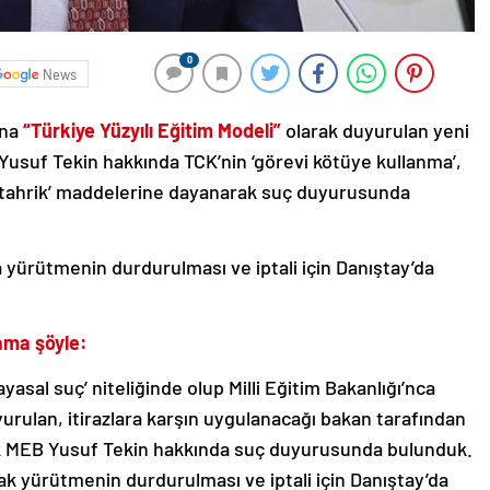
0
News
una
“Türkiye Yüzyılı Eğitim Modeli”
olarak duyurulan yeni
Yusuf Tekin hakkında TCK’nin ‘görevi kötüye kullanma’,
a tahrik’ maddelerine dayanarak suç duyurusunda
 yürütmenin durdurulması ve iptali için Danıştay’da
lama şöyle:
yasal suç’ niteliğinde olup Milli Eğitim Bakanlığı’nca
duyurulan, itirazlara karşın uygulanacağı bakan tarafından
larak MEB Yusuf Tekin hakkında suç duyurusunda bulunduk.
k yürütmenin durdurulması ve iptali için Danıştay’da