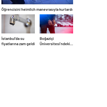
Öğrencisini heimlich manevrasıyla kurtardı
İstanbul’da su
Boğaziçi
fiyatlarına zam geldi
Üniversitesi’ndeki
olaylarda 4
tutuklama