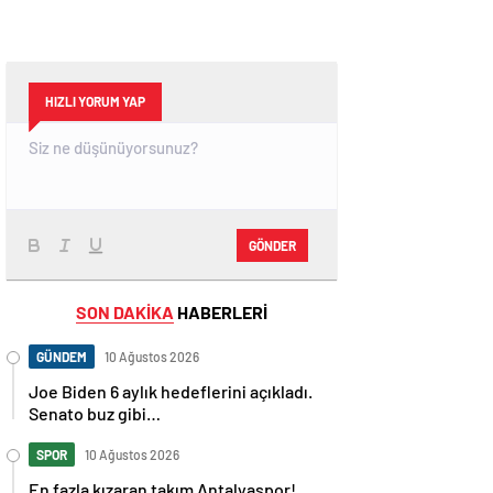
HIZLI YORUM YAP
GÖNDER
SON DAKİKA
HABERLERİ
GÜNDEM
10 Ağustos 2026
Joe Biden 6 aylık hedeflerini açıkladı.
Senato buz gibi…
SPOR
10 Ağustos 2026
En fazla kızaran takım Antalyaspor!