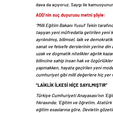
dava da açıyoruz. Saygı ile kamuoyunun 
ADD’nin suç duyurusu metni şöyle:
“Milli Eğitim Bakanı Yusuf Tekin tarafınd
taşıyan yeni müfredatla getirilen yeni ka
ayrılınılmış, bilimsel, laik ve demokrati
sanat ve felsefe derslerinin yerine din a
uzak ve dogmatik nitelikler ağırlık kaza
bilincine sahip insan hak ve özgürlükle
yapmakken, hayata geçirilen yeni model 
cumhuriyet gibi milli değerlere hiç yer
“LAİKLİK İLKESİ HİÇE SAYILMIŞTIR”
Türkiye Cumhuriyeti Anayasası’nın ‘Eğit
fıkrasında; ‘Eğitim ve öğretim, Atatürk 
eğitim esaslarına göre, Devletin gözetim