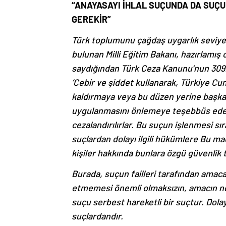
“ANAYASAYI İHLAL SUÇUNDA DA SUÇ
GEREKİR”
Türk toplumunu çağdaş uygarlık seviyes
bulunan Milli Eğitim Bakanı, hazırlamış o
saydığından Türk Ceza Kanunu’nun 309.
‘Cebir ve şiddet kullanarak, Türkiye C
kaldırmaya veya bu düzen yerine başka 
uygulanmasını önlemeye teşebbüs edenl
cezalandırılırlar. Bu suçun işlenmesi sı
suçlardan dolayı ilgili hükümlere Bu ma
kişiler hakkında bunlara özgü güvenlik
Burada, suçun failleri tarafından amaca 
etmemesi önemli olmaksızın, amacın ne 
suçu serbest hareketli bir suçtur. Dolay
suçlardandır.