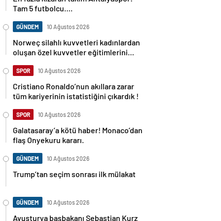
Tam 5 futbolcu….
GÜNDEM
10 Ağustos 2026
Norweç silahlı kuvvetleri kadınlardan
oluşan özel kuvvetler eğitimlerini
başlattı.
SPOR
10 Ağustos 2026
Cristiano Ronaldo’nun akıllara zarar
tüm kariyerinin istatistiğini çıkardık !
SPOR
10 Ağustos 2026
Galatasaray’a kötü haber! Monaco’dan
flaş Onyekuru kararı.
GÜNDEM
10 Ağustos 2026
Trump’tan seçim sonrası ilk mülakat
GÜNDEM
10 Ağustos 2026
Avusturya başbakanı Sebastian Kurz