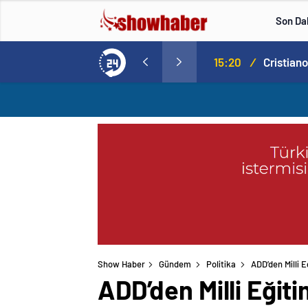
Son Da
Norweç silahlı kuvvetleri kadınlardan oluşan özel kuvvetler eğitimlerini başlattı.
15:20
/
Show Haber
Gündem
Politika
ADD’den Milli E
ADD’den Milli Eğit