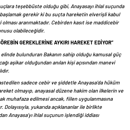
 suçlara teşebbüste olduğu gibi, Anayasayı ihlal suçunda
 başlamak gerekir ki bu suçta hareketin elverişli kabul
ri olması aranmaktadır. Cebirden kasıt ise maddicebir
onusu olabileceğidir.
 GÖREBİN GEREKLERİNE AYKIRI HAREKET EDİYOR”
 elinde bulunduran Bakanın sahip olduğu kamusal güç
cağı aşikar olduğundan anılan kişi açısından manevi
ıdır.
kastedilen sadece cebir ve şiddetle Anayasa’da hüküm
hareket olmayıp, anayasal düzene hakim olan ilkelerin ve
arak muhafaza edilmesi ancak, fiilen uygulanmasına
. Dolayısıyla, yukarıda açıklananlar ile birlikte
dan Anayasa’yı ihlal suçunun işlendiği iddiası