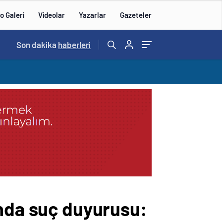
o Galeri
Videolar
Yazarlar
Gazeteler
14:57
Son dakika
/
haberleri
ında suç duyurusu: