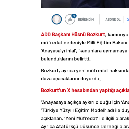
0
BEĞENDİM
ABONE OL
ADD Başkanı Hüsnü Bozkurt
, kamuoy
müfredat nedeniyle Milli Eğitim Bakanı 
‘Anayasa’yı ihlal’, ‘kanunlara uymamay
bulunduklarını belirtti.
Bozkurt, ayrıca yeni müfredat hakkında
dava açacaklarını duyurdu.
Bozkurt’un X hesabından yaptığı açık
“Anayasaya açıkça aykırı olduğu için ‘Ana
‘Türkiye Yüzyılı Eğitim Modeli’ adı ile 
açıklanan, ‘Yeni Müfredat’ ile ilgili o
Ayrıca Atatürkçü Düşünce Derneği olara