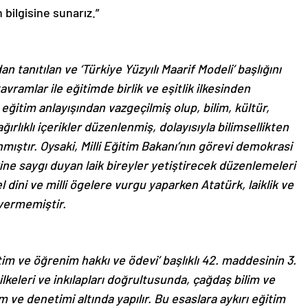
bilgisine sunarız.”
an tanıtılan ve ‘Türkiye Yüzyılı Maarif Modeli’ başlığını
vramlar ile eğitimde birlik ve eşitlik ilkesinden
k eğitim anlayışından vazgeçilmiş olup, bilim, kültür,
ğırlıklı içerikler düzenlenmiş, dolayısıyla bilimsellikten
nmıştır. Oysaki, Milli Eğitim Bakanı’nın görevi demokrasi
rine saygı duyan laik bireyler yetiştirecek düzenlemeleri
dini ve milli ögelere vurgu yaparken Atatürk, laiklik ve
 vermemiştir.
im ve öğrenim hakkı ve ödevi’ başlıklı 42. maddesinin 3.
ilkeleri ve inkılapları doğrultusunda, çağdaş bilim ve
 ve denetimi altında yapılır. Bu esaslara aykırı eğitim