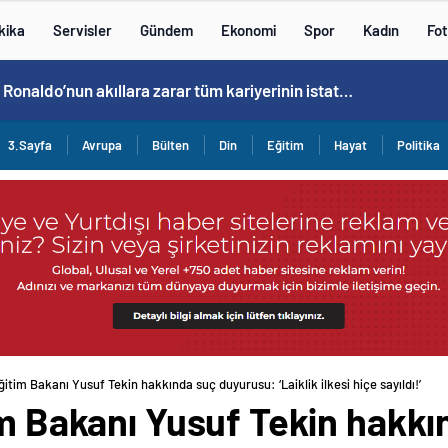
kika
Servisler
Gündem
Ekonomi
Spor
Kadın
Fot
Cristiano Ronaldo’nun akıllara zarar tüm kariyerinin istatistiğini çıkardık !
3.Sayfa
Avrupa
Bülten
Din
Eğitim
Hayat
Politika
ğitim Bakanı Yusuf Tekin hakkında suç duyurusu: ‘Laiklik ilkesi hiçe sayıldı!’
im Bakanı Yusuf Tekin hakk