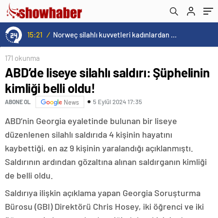
hayatını kaybetti!
15:21
/
Norweç silahlı kuvvetleri kadınlardan oluşan özel kuvvetler eğitimlerini başlattı.
171 okunma
ABD’de liseye silahlı saldırı: Şüphelinin
kimliği belli oldu!
5 Eylül 2024 17:35
ABONE OL
News
ABD’nin Georgia eyaletinde bulunan bir liseye
düzenlenen silahlı saldırıda 4 kişinin hayatını
kaybettiği, en az 9 kişinin yaralandığı açıklanmıştı.
Saldırının ardından gözaltına alınan saldırganın kimliği
de belli oldu.
Saldırıya ilişkin açıklama yapan Georgia Soruşturma
Bürosu (GBI) Direktörü Chris Hosey, iki öğrenci ve iki