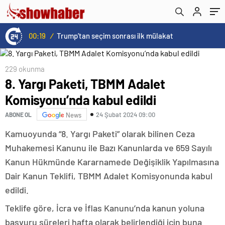
00:19
/
Trump’tan seçim sonrası ilk mülakat
229 okunma
8. Yargı Paketi, TBMM Adalet
Komisyonu’nda kabul edildi
24 Şubat 2024 09:00
ABONE OL
News
Kamuoyunda “8. Yargı Paketi” olarak bilinen Ceza
Muhakemesi Kanunu ile Bazı Kanunlarda ve 659 Sayılı
Kanun Hükmünde Kararnamede Değişiklik Yapılmasına
Dair Kanun Teklifi, TBMM Adalet Komisyonunda kabul
edildi.
Teklife göre, İcra ve İflas Kanunu’nda kanun yoluna
başvuru süreleri hafta olarak belirlendiği için buna