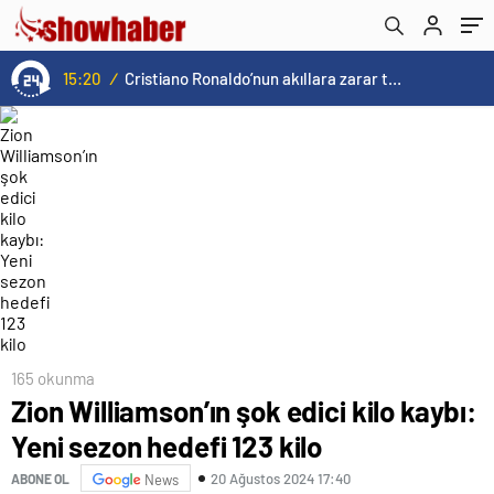
15:20
/
Cristiano Ronaldo’nun akıllara zarar tüm kariyerinin istatistiğini çıkardık !
165 okunma
Zion Williamson’ın şok edici kilo kaybı:
Yeni sezon hedefi 123 kilo
20 Ağustos 2024 17:40
ABONE OL
News