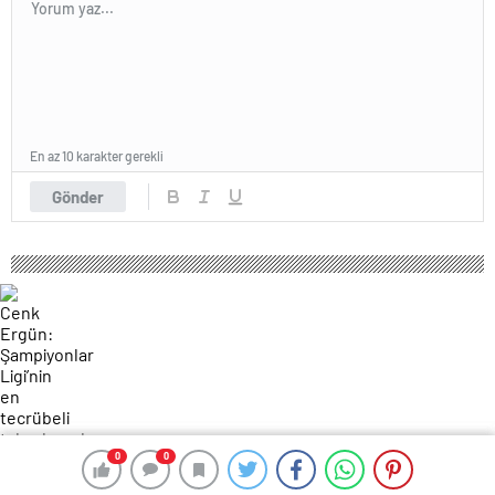
En az 10 karakter gerekli
Gönder
0
0
0
0
181 okunma