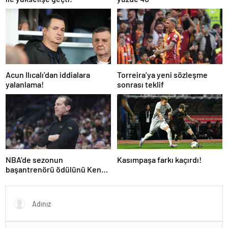
Acun Ilıcalı’dan iddialara
Torreira’ya yeni sözleşme
yalanlama!
sonrası teklif
NBA’de sezonun
Kasımpaşa farkı kaçırdı!
başantrenörü ödülünü Kenny
Atkinson kazandı!