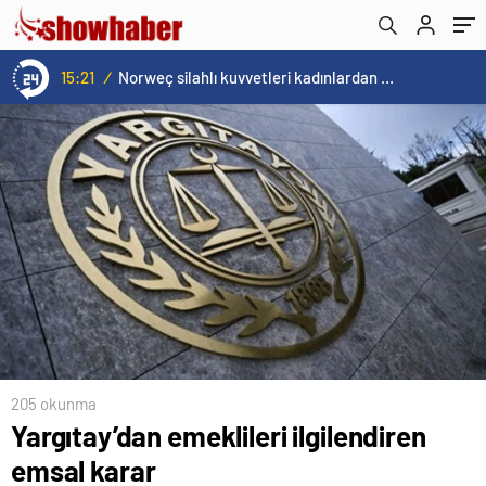
15:21
/
Norweç silahlı kuvvetleri kadınlardan oluşan özel kuvvetler eğitimlerini başlattı.
205 okunma
Yargıtay’dan emeklileri ilgilendiren
emsal karar