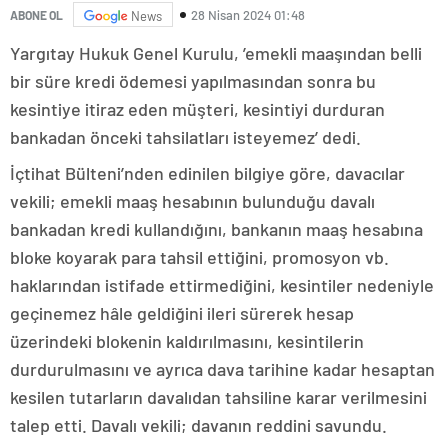
28 Nisan 2024 01:48
ABONE OL
News
Yargıtay Hukuk Genel Kurulu, ’emekli maaşından belli
bir süre kredi ödemesi yapılmasından sonra bu
kesintiye itiraz eden müşteri, kesintiyi durduran
bankadan önceki tahsilatları isteyemez’ dedi.
İçtihat Bülteni’nden edinilen bilgiye göre, davacılar
vekili; emekli maaş hesabının bulunduğu davalı
bankadan kredi kullandığını, bankanın maaş hesabına
bloke koyarak para tahsil ettiğini, promosyon vb.
haklarından istifade ettirmediğini, kesintiler nedeniyle
geçinemez hâle geldiğini ileri sürerek hesap
üzerindeki blokenin kaldırılmasını, kesintilerin
durdurulmasını ve ayrıca dava tarihine kadar hesaptan
kesilen tutarların davalıdan tahsiline karar verilmesini
talep etti. Davalı vekili; davanın reddini savundu.