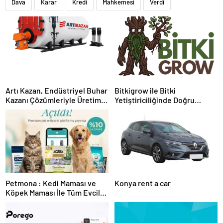
Dava
Karar
Kredi
Mahkemesi
Verdi
Artı Kazan, Endüstriyel Buhar
Bitkigrow ile Bitki
Kazanı Çözümleriyle Üretim
Yetiştiriciliğinde Doğru
Tesislerine Verimli Sistemler
Ekipman ve Ürün Seçimi
Sunuyor
Petmona : Kedi Maması ve
Konya rent a car
Köpek Maması İle Tüm Evcil
Hayvan Ürünleri