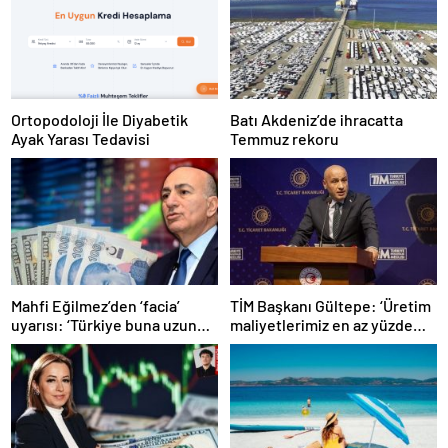
Ortopodoloji İle Diyabetik
Batı Akdeniz’de ihracatta
Ayak Yarası Tedavisi
Temmuz rekoru
Mahfi Eğilmez’den ‘facia’
TİM Başkanı Gültepe: ‘Üretim
uyarısı: ‘Türkiye buna uzun
maliyetlerimiz en az yüzde
süre katlanamaz…’
100 arttı’