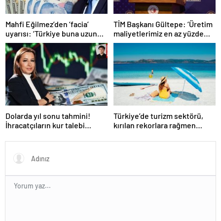
Mahfi Eğilmez’den ‘facia’
TİM Başkanı Gültepe: ‘Üretim
uyarısı: ‘Türkiye buna uzun
maliyetlerimiz en az yüzde
süre katlanamaz…’
100 arttı’
Dolarda yıl sonu tahmini!
Türkiye’de turizm sektörü,
İhracatçıların kur talebi
kırılan rekorlara rağmen
karşılık bulacak mı?
neden durgunluk yaşıyor?