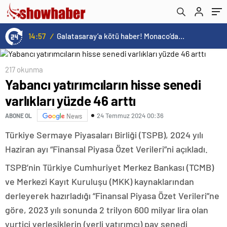
00:19
/
Trump’tan seçim sonrası ilk mülakat
217 okunma
Yabancı yatırımcıların hisse senedi
varlıkları yüzde 46 arttı
24 Temmuz 2024 00:36
ABONE OL
News
Türkiye Sermaye Piyasaları Birliği (TSPB), 2024 yılı
Haziran ayı “Finansal Piyasa Özet Verileri”ni açıkladı.
TSPB’nin Türkiye Cumhuriyet Merkez Bankası (TCMB)
ve Merkezi Kayıt Kuruluşu (MKK) kaynaklarından
derleyerek hazırladığı “Finansal Piyasa Özet Verileri”ne
göre, 2023 yılı sonunda 2 trilyon 600 milyar lira olan
yurtiçi yerleşiklerin (yerli yatırımcı) pay senedi