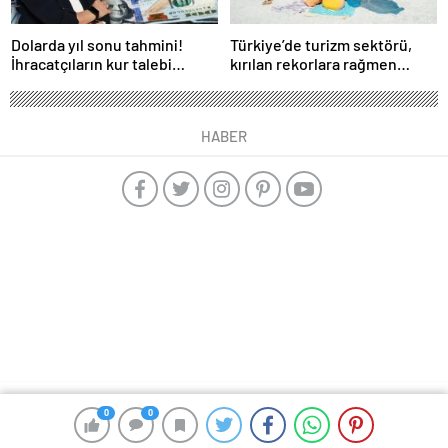
Dolarda yıl sonu tahmini!
Türkiye’de turizm sektörü,
İhracatçıların kur talebi
kırılan rekorlara rağmen
karşılık bulacak mı?
neden durgunluk yaşıyor?
HABER
0
0
0
0