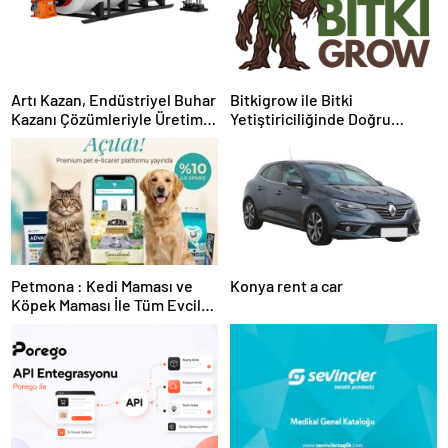
Artı Kazan, Endüstriyel Buhar
Bitkigrow ile Bitki
Kazanı Çözümleriyle Üretim
Yetiştiriciliğinde Doğru
Tesislerine Verimli Sistemler
Ekipman ve Ürün Seçimi
Sunuyor
Petmona : Kedi Maması ve
Konya rent a car
Köpek Maması İle Tüm Evcil
Hayvan Ürünleri