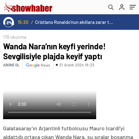
15:20
/
Cristiano Ronaldo’nun akıllara zarar tüm kariyerinin istatistiğini çıkardık !
178 okunma
Wanda Nara’nın keyfi yerinde!
Sevgilisiyle plajda keyif yaptı
31 Aralık 2024 18:23
ABONE OL
News
Galatasaray’ın Arjantinli futbolcusu Mauro Icardi’yi
aldattığı ortaya çıkan Wanda Nara, şu sıralar boşanma