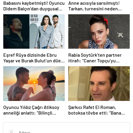
Babasını kaybetmişti! Oyuncu
Anne acısıyla sarsılmıştı!
Didem Balçın’dan duygusal
Tarkan, turnesini neden
paylaşım
bırakmak istemediğini
açıkladı
Eşref Rüya dizisinde Ebru
Rabia Soytürk’ten partner
Yaşar ve Burak Bulut’un düet
itirafı: “Caner Topçu’yu
parçası ‘Kehribar’ rüzgarı
sevmiyorum”
Oyuncu Yıldız Çağrı Atiksoy
Şarkıcı Rafet El Roman,
anneliği anlattı: “Bilinçli
botoksa tövbe etti: “Bana
delilik”
yakışmıyor”