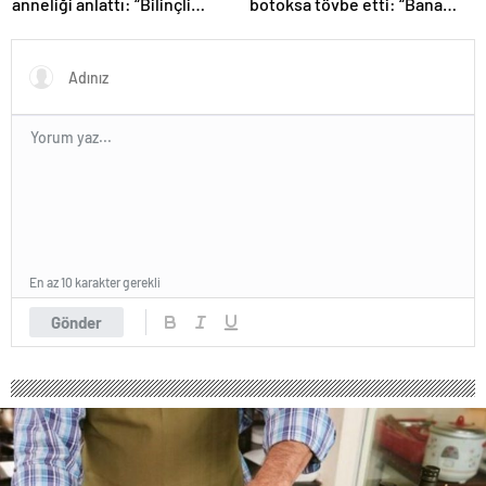
anneliği anlattı: “Bilinçli
botoksa tövbe etti: “Bana
delilik”
yakışmıyor”
En az 10 karakter gerekli
Gönder