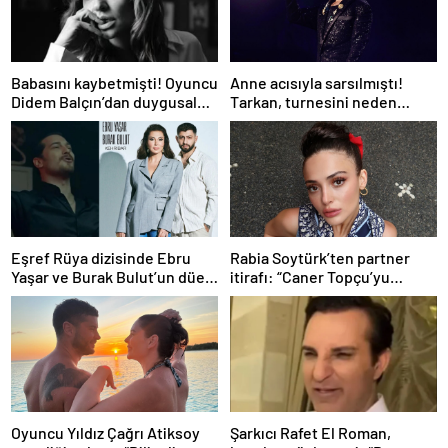
Babasını kaybetmişti! Oyuncu
Anne acısıyla sarsılmıştı!
Didem Balçın’dan duygusal
Tarkan, turnesini neden
paylaşım
bırakmak istemediğini
açıkladı
Eşref Rüya dizisinde Ebru
Rabia Soytürk’ten partner
Yaşar ve Burak Bulut’un düet
itirafı: “Caner Topçu’yu
parçası ‘Kehribar’ rüzgarı
sevmiyorum”
Oyuncu Yıldız Çağrı Atiksoy
Şarkıcı Rafet El Roman,