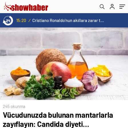
15:20
/
Cristiano Ronaldo’nun akıllara zarar tüm kariyerinin istatistiğini çıkardık !
245 okunma
Vücudunuzda bulunan mantarlarla
zayıflayın: Candida diyeti…