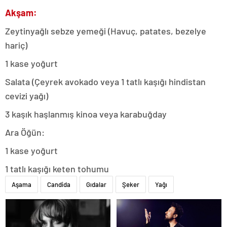
Akşam:
Zeytinyağlı sebze yemeği (Havuç, patates, bezelye
hariç)
1 kase yoğurt
Salata (Çeyrek avokado veya 1 tatlı kaşığı hindistan
cevizi yağı)
3 kaşık haşlanmış kinoa veya karabuğday
Ara Öğün:
1 kase yoğurt
1 tatlı kaşığı keten tohumu
Aşama
Candida
Gıdalar
Şeker
Yağı