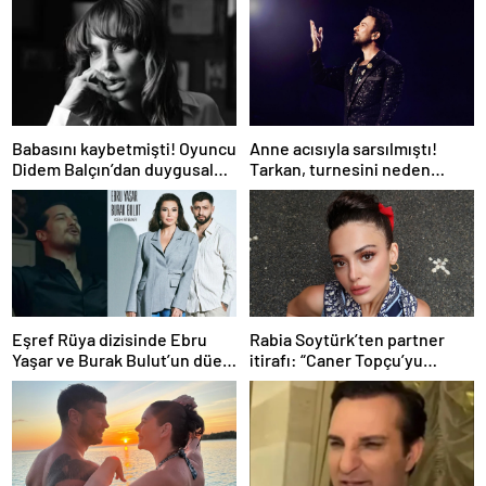
Babasını kaybetmişti! Oyuncu
Anne acısıyla sarsılmıştı!
Didem Balçın’dan duygusal
Tarkan, turnesini neden
paylaşım
bırakmak istemediğini
açıkladı
Eşref Rüya dizisinde Ebru
Rabia Soytürk’ten partner
Yaşar ve Burak Bulut’un düet
itirafı: “Caner Topçu’yu
parçası ‘Kehribar’ rüzgarı
sevmiyorum”