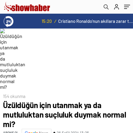
15:20
/
Cristiano Ronaldo’nun akıllara zarar tüm kariyerinin istatistiğini çıkardık !
154 okunma
Üzüldüğün için utanmak ya da
mutluluktan suçluluk duymak normal
mi?
26 Eylül 2024 13:25
ABONE OL
News