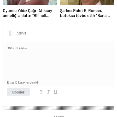
Oyuncu Yıldız Çağrı Atiksoy
Şarkıcı Rafet El Roman,
anneliği anlattı: “Bilinçli
botoksa tövbe etti: “Bana
delilik”
yakışmıyor”
En az 10 karakter gerekli
Gönder