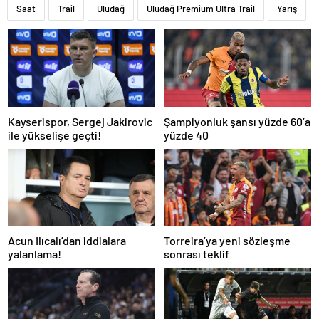
Saat
Trail
Uludağ
Uludağ Premium Ultra Trail
Yarış
Kayserispor, Sergej Jakirovic
Şampiyonluk şansı yüzde 60’a
ile yükselişe geçti!
yüzde 40
Acun Ilıcalı’dan iddialara
Torreira’ya yeni sözleşme
yalanlama!
sonrası teklif