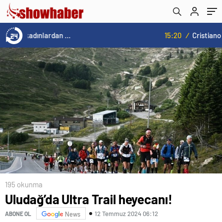
15:20
/
Cristiano Ronaldo’nun akıllara zarar tüm kariyerinin istatistiğini çıkardık !
195 okunma
Uludağ’da Ultra Trail heyecanı!
12 Temmuz 2024 06:12
ABONE OL
News