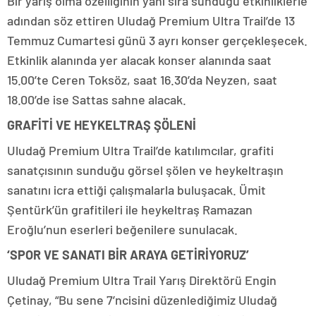
Bir yarış olma özelliğinin yanı sıra sunduğu etkinliklerle
adından söz ettiren Uludağ Premium Ultra Trail’de 13
Temmuz Cumartesi günü 3 ayrı konser gerçekleşecek.
Etkinlik alanında yer alacak konser alanında saat
15.00’te Ceren Toksöz, saat 16.30’da Neyzen, saat
18.00’de ise Sattas sahne alacak.
GRAFİTİ VE HEYKELTRAŞ ŞÖLENİ
Uludağ Premium Ultra Trail’de katılımcılar, grafiti
sanatçısının sunduğu görsel şölen ve heykeltraşın
sanatını icra ettiği çalışmalarla buluşacak. Ümit
Şentürk’ün grafitileri ile heykeltraş Ramazan
Eroğlu’nun eserleri beğenilere sunulacak.
‘SPOR VE SANATI BİR ARAYA GETİRİYORUZ’
Uludağ Premium Ultra Trail Yarış Direktörü Engin
Çetinay, “Bu sene 7’ncisini düzenlediğimiz Uludağ