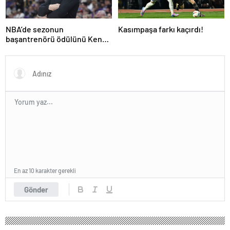
NBA’de sezonun
Kasımpaşa farkı kaçırdı!
başantrenörü ödülünü Kenny
Atkinson kazandı!
En az 10 karakter gerekli
Gönder