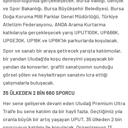
sponsorluğunda gerçekleşecek. Bursa Valiliği, Gençlik
ve Spor Bakanlığı, Bursa Büyükşehir Belediyesi, Bursa
Doğa Koruma Milli Parklar Genel Müdürlüğü, Türkiye
Atletizm Federasyonu, ANDA Arama Kurtarma
katkılarıyla gerçekleşecek yarış UPUT100K, UPA66K,
UPGE30K, UP16K ve UP6K’lık parkurlarda koşulacak.
Spor ve sanatı bir araya getirecek yarışta katılımcılar,
bir yandan Uludağ’da koşu deneyimi yaşayacak bir
yandan da konserler, grafiti sanatçısının sunduğu
görsel şölen ve heykeltraşın sanatını icra ettiği
çalışmalarla buluşacak.
35 ÜLKEDEN 2 BİN 660 SPORCU
Her sene gelişerek devam eden Uludağ Premium Ultra
Trail’e bu sene katılım da bir hayli fazla. Geçtiğimiz yıla
oranla büyük bir artış yaşayan UPUT, 35 ülkeden 2 bin
sporcunun katılımı ile koşulacak. Organizasyon 13