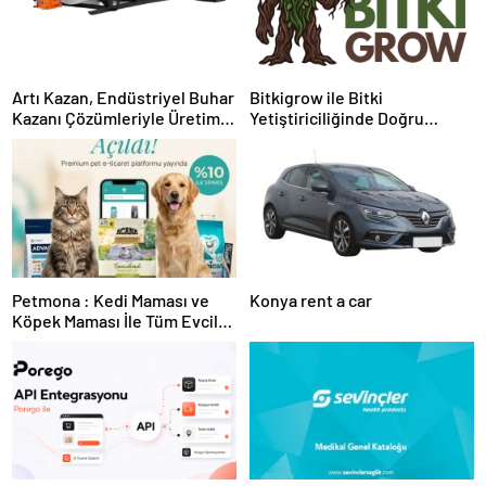
Artı Kazan, Endüstriyel Buhar
Bitkigrow ile Bitki
Kazanı Çözümleriyle Üretim
Yetiştiriciliğinde Doğru
Tesislerine Verimli Sistemler
Ekipman ve Ürün Seçimi
Sunuyor
Petmona : Kedi Maması ve
Konya rent a car
Köpek Maması İle Tüm Evcil
Hayvan Ürünleri