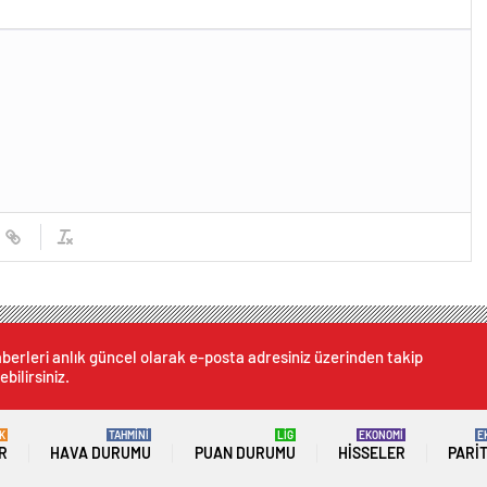
berleri anlık güncel olarak e-posta adresiniz üzerinden takip
ebilirsiniz.
K
TAHMİNİ
LİG
EKONOMİ
E
R
HAVA DURUMU
PUAN DURUMU
HISSELER
PARI