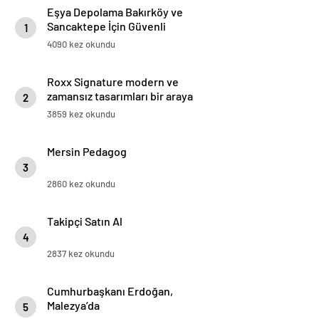
Eşya Depolama Bakırköy ve
Sancaktepe İçin Güvenli
1
İklimlendirmeli Çözüm
4090 kez okundu
Roxx Signature modern ve
zamansız tasarımları bir araya
2
getiriyor
3859 kez okundu
Mersin Pedagog
3
2860 kez okundu
Takipçi Satın Al
4
2837 kez okundu
Cumhurbaşkanı Erdoğan,
Malezya’da
5