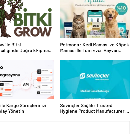
w ile Bitki
Petmona : Kedi Maması ve Köpek
riciliğinde Doğru Ekipman
Maması İle Tüm Evcil Hayvan
 Seçimi
Ürünleri
ile Kargo Süreçlerinizi
Sevinçler Sağlık: Trusted
lay Yönetin
Hygiene Product Manufacturer in
Turkey