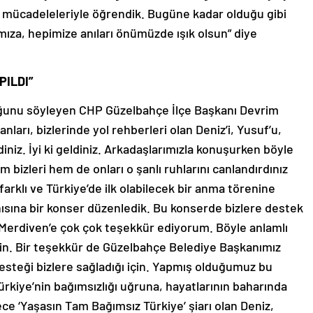
 mücadeleleriyle öğrendik. Bugüne kadar olduğu gibi
za, hepimize anıları önümüzde ışık olsun” diye
PILDI”
duğunu söyleyen CHP Güzelbahçe İlçe Başkanı Devrim
ları, bizlerinde yol rehberleri olan Deniz’i, Yusuf’u,
diniz. İyi ki geldiniz. Arkadaşlarımızla konuşurken böyle
 bizleri hem de onları o şanlı ruhlarını canlandırdınız
 farklı ve Türkiye’de ilk olabilecek bir anma törenine
nısına bir konser düzenledik. Bu konserde bizlere destek
ş Merdiven’e çok çok teşekkür ediyorum. Böyle anlamlı
 için. Bir teşekkür de Güzelbahçe Belediye Başkanımız
steği bizlere sağladığı için. Yapmış olduğumuz bu
ürkiye’nin bağımsızlığı uğruna, hayatlarının baharında
ce ‘Yaşasın Tam Bağımsız Türkiye’ şiarı olan Deniz,