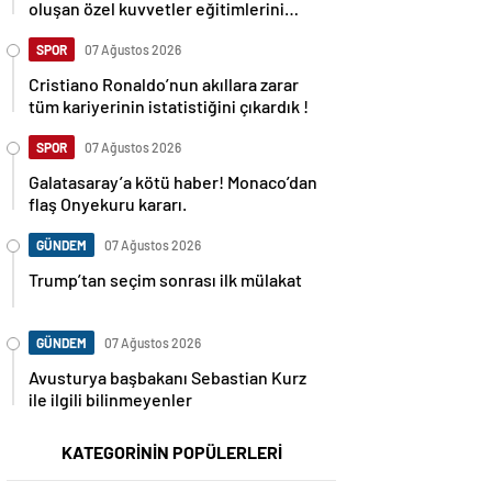
oluşan özel kuvvetler eğitimlerini
başlattı.
SPOR
07 Ağustos 2026
Cristiano Ronaldo’nun akıllara zarar
tüm kariyerinin istatistiğini çıkardık !
SPOR
07 Ağustos 2026
Galatasaray’a kötü haber! Monaco’dan
flaş Onyekuru kararı.
GÜNDEM
07 Ağustos 2026
Trump’tan seçim sonrası ilk mülakat
GÜNDEM
07 Ağustos 2026
Avusturya başbakanı Sebastian Kurz
ile ilgili bilinmeyenler
KATEGORİNİN POPÜLERLERİ