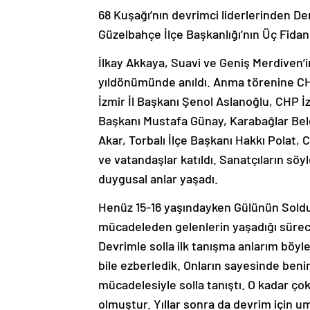
68 Kuşağı’nın devrimci liderlerinden D
Güzelbahçe İlçe Başkanlığı’nın Üç Fidan 
İlkay Akkaya, Suavi ve Geniş Merdiven’in
yıldönümünde anıldı. Anma törenine CH
İzmir İl Başkanı Şenol Aslanoğlu, CHP İ
Başkanı Mustafa Günay, Karabağlar Bele
Akar, Torbalı İlçe Başkanı Hakkı Polat,
ve vatandaşlar katıldı. Sanatçıların sö
duygusal anlar yaşadı.
Henüz 15-16 yaşındayken Gülünün Sold
mücadeleden gelenlerin yaşadığı süreci
Devrimle solla ilk tanışma anlarım böyl
bile ezberledik. Onların sayesinde beni
mücadelesiyle solla tanıştı. O kadar çok
olmuştur. Yıllar sonra da devrim için u