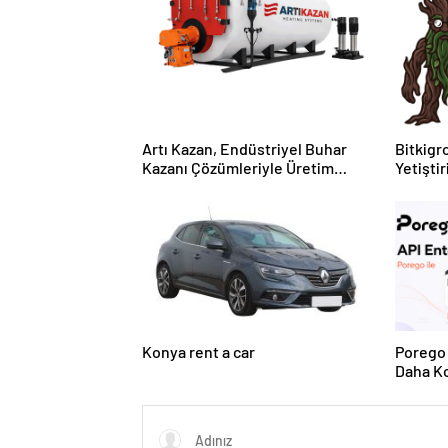
Artı Kazan, Endüstriyel Buhar
Bitkigro
Kazanı Çözümleriyle Üretim
Yetişti
Tesislerine Verimli Sistemler
ve Ürün
Sunuyor
Konya rent a car
Porego 
Daha Ko