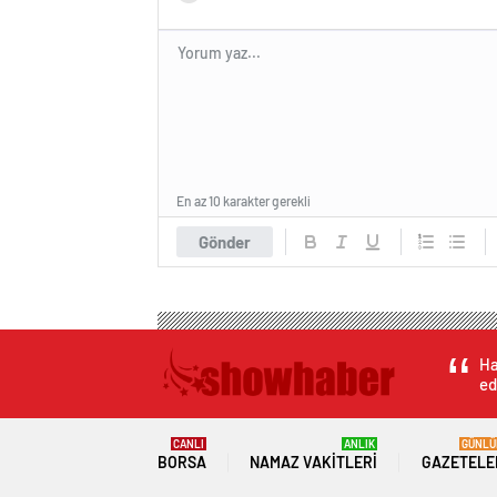
En az 10 karakter gerekli
Gönder
Ha
ed
CANLI
ANLIK
GÜNLÜ
BORSA
NAMAZ VAKITLERI
GAZETELE