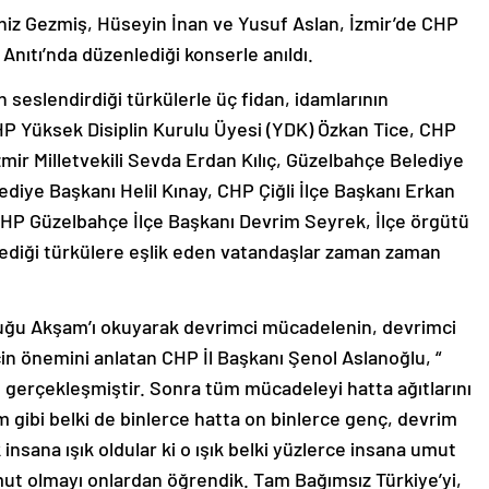
eniz Gezmiş, Hüseyin İnan ve Yusuf Aslan, İzmir’de CHP
Anıtı’nda düzenlediği konserle anıldı.
 seslendirdiği türkülerle üç fidan, idamlarının
P Yüksek Disiplin Kurulu Üyesi (YDK) Özkan Tice, CHP
zmir Milletvekili Sevda Erdan Kılıç, Güzelbahçe Belediye
diye Başkanı Helil Kınay, CHP Çiğli İlçe Başkanı Erkan
 CHP Güzelbahçe İlçe Başkanı Devrim Seyrek, İlçe örgütü
ylediği türkülere eşlik eden vatandaşlar zaman zaman
uğu Akşam’ı okuyarak devrimci mücadelenin, devrimci
n önemini anlatan CHP İl Başkanı Şenol Aslanoğlu, “
e gerçekleşmiştir. Sonra tüm mücadeleyi hatta ağıtlarını
m gibi belki de binlerce hatta on binlerce genç, devrim
 insana ışık oldular ki o ışık belki yüzlerce insana umut
mut olmayı onlardan öğrendik. Tam Bağımsız Türkiye’yi,