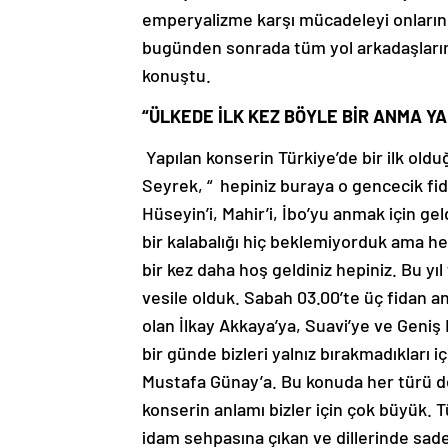
emperyalizme karşı mücadeleyi onların
bugünden sonrada tüm yol arkadaşlarımı
konuştu.
“ÜLKEDE İLK KEZ BÖYLE BİR ANMA YA
Yapılan konserin Türkiye’de bir ilk ol
Seyrek, “ hepiniz buraya o gencecik fidan
Hüseyin’i, Mahir’i, İbo’yu anmak için gel
bir kalabalığı hiç beklemiyorduk ama hem
bir kez daha hoş geldiniz hepiniz. Bu yıl
vesile olduk. Sabah 03.00’te üç fidan a
olan İlkay Akkaya’ya, Suavi’ye ve Geni
bir günde bizleri yalnız bırakmadıkları
Mustafa Günay’a. Bu konuda her türü de
konserin anlamı bizler için çok büyük. T
idam sehpasına çıkan ve dillerinde sade