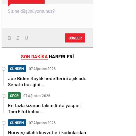
GÖNDER
SON DAKİKA
HABERLERİ
GÜNDEM
07 Ağustos 2026
Joe Biden 6 aylık hedeflerini açıkladı.
Senato buz gibi…
SPOR
07 Ağustos 2026
En fazla kızaran takım Antalyaspor!
Tam 5 futbolcu….
GÜNDEM
07 Ağustos 2026
Norweç silahlı kuvvetleri kadınlardan