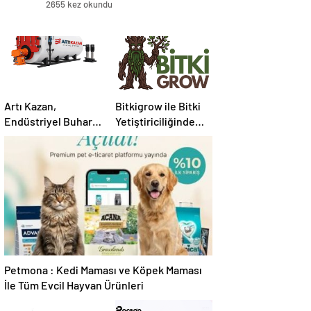
2655 kez okundu
Artı Kazan,
Bitkigrow ile Bitki
Endüstriyel Buhar
Yetiştiriciliğinde
Kazanı
Doğru Ekipman ve
Çözümleriyle
Ürün Seçimi
Üretim Tesislerine
Verimli Sistemler
Sunuyor
Petmona : Kedi Maması ve Köpek Maması
İle Tüm Evcil Hayvan Ürünleri