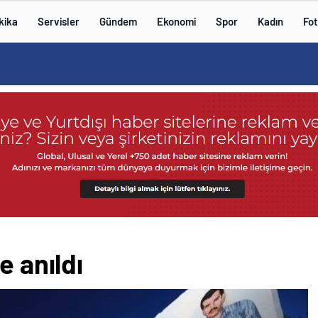
kika
Servisler
Gündem
Ekonomi
Spor
Kadın
Fot
e anıldı