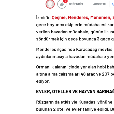
0
BEĞENDİM
ABONE OL
İzmir’in
Çeşme, Menderes, Menemen, Se
gece boyunca ekiplerin müdahalesi kar
verilen havadan müdahale, günün ilk ışık
söndürmek için gece boyunca 3 gece gö
Menderes ilçesinde Karacadağ mevkisin
aydınlanmasıyla havadan müdahale yeni
Ormanlık alanın içinde yer alan hobi bah
altına alma çalışmaları 48 araç ve 207
ediyor.
EVLER, OTELLER VE HAYVAN BARINAĞ
Rüzgarın da etkisiyle Kuşadası yönüne 
bulunan 2 otel ve evler tahliye edildi. 