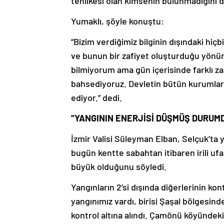
tehlikesi olan kimsenin bulunmadığını di
Yumaklı, şöyle konuştu:
“Bizim verdiğimiz bilginin dışındaki hiçb
ve bunun bir zafiyet oluşturduğu yönün
bilmiyorum ama gün içerisinde farklı za
bahsediyoruz. Devletin bütün kurumla
ediyor.” dedi.
“YANGININ ENERJİSİ DÜŞMÜŞ DURUM
İzmir Valisi Süleyman Elban, Selçuk’ta 
bugün kentte sabahtan itibaren irili ufak
büyük olduğunu söyledi.
Yangınların 2’si dışında diğerlerinin kont
yangınımız vardı, birisi Şaşal bölgesin
kontrol altına alındı. Çamönü köyündeki