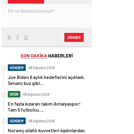
GÖNDER
SON DAKİKA
HABERLERİ
GÜNDEM
06 Ağustos 2026
Joe Biden 6 aylık hedeflerini açıkladı.
Senato buz gibi…
SPOR
06 Ağustos 2026
En fazla kızaran takım Antalyaspor!
Tam 5 futbolcu….
GÜNDEM
06 Ağustos 2026
Norweç silahlı kuvvetleri kadınlardan