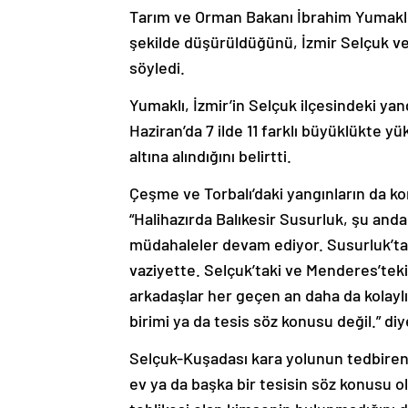
Tarım ve Orman Bakanı İbrahim Yumaklı, 
şekilde düşürüldüğünü, İzmir Selçuk v
söyledi.
Yumaklı, İzmir’in Selçuk ilçesindeki ya
Haziran’da 7 ilde 11 farklı büyüklükte y
altına alındığını belirtti.
Çeşme ve Torbalı’daki yangınların da kont
“Halihazırda Balıkesir Susurluk, şu an
müdahaleler devam ediyor. Susurluk’tak
vaziyette. Selçuk’taki ve Menderes’te
arkadaşlar her geçen an daha da kolaylı
birimi ya da tesis söz konusu değil.” di
Selçuk-Kuşadası kara yolunun tedbiren 
ev ya da başka bir tesisin söz konusu o