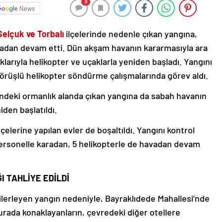
0
News
lçuk ve Torbalı
ilçelerinde nedenle çıkan yangına,
adan devam etti. Dün akşam havanın kararmasıyla ara
larıyla helikopter ve uçaklarla yeniden başladı. Yangını
rüşlü helikopter söndürme çalışmalarında görev aldı.
deki ormanlık alanda çıkan yangına da sabah havanın
den başlatıldı.
çelerine yapılan evler de boşaltıldı. Yangını kontrol
 personelle karadan, 5 helikopterle de havadan devam
I TAHLİYE EDİLDİ
ilerleyen yangın nedeniyle, Bayraklıdede Mahallesi’nde
Burada konaklayanların, çevredeki diğer otellere