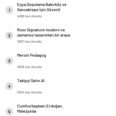
Eşya Depolama Bakırköy ve
Sancaktepe İçin Güvenli
1
İklimlendirmeli Çözüm
4088 kez okundu
Roxx Signature modern ve
zamansız tasarımları bir araya
2
getiriyor
3857 kez okundu
Mersin Pedagog
3
2858 kez okundu
Takipçi Satın Al
4
2834 kez okundu
Cumhurbaşkanı Erdoğan,
Malezya’da
5