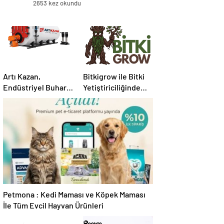
2653 kez okundu
Artı Kazan,
Bitkigrow ile Bitki
Endüstriyel Buhar
Yetiştiriciliğinde
Kazanı
Doğru Ekipman ve
Çözümleriyle
Ürün Seçimi
Üretim Tesislerine
Verimli Sistemler
Sunuyor
Petmona : Kedi Maması ve Köpek Maması
İle Tüm Evcil Hayvan Ürünleri