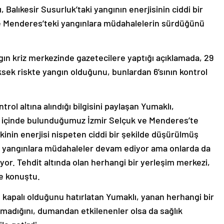
Balıkesir Susurluk’taki yangının enerjisinin ciddi bir
e Menderes’teki yangınlara müdahalelerin sürdüğünü
ngın kriz merkezinde gazetecilere yaptığı açıklamada, 29
üksek riskte yangın olduğunu, bunlardan 6’sının kontrol
rol altına alındığı bilgisini paylaşan Yumaklı,
da içinde bulunduğumuz İzmir Selçuk ve Menderes’te
inin enerjisi nispeten ciddi bir şekilde düşürülmüş
ki yangınlara müdahaleler devam ediyor ama onlarda da
yor. Tehdit altında olan herhangi bir yerleşim merkezi,
ye konuştu.
kapalı olduğunu hatırlatan Yumaklı, yanan herhangi bir
lmadığını, dumandan etkilenenler olsa da sağlık