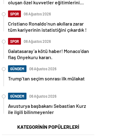
oluşan özel kuvvetler eğitimlerini
başlattı.
SPOR
06 Ağustos 2026
Cristiano Ronaldo’nun akıllara zarar
tüm kariyerinin istatistiğini çıkardık !
SPOR
06 Ağustos 2026
Galatasaray’a kötü haber! Monaco’dan
flaş Onyekuru kararı.
GÜNDEM
06 Ağustos 2026
Trump’tan seçim sonrası ilk mülakat
GÜNDEM
06 Ağustos 2026
Avusturya başbakanı Sebastian Kurz
ile ilgili bilinmeyenler
KATEGORİNİN POPÜLERLERİ