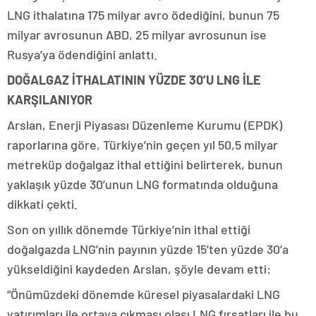
LNG ithalatına 175 milyar avro ödediğini, bunun 75
milyar avrosunun ABD, 25 milyar avrosunun ise
Rusya’ya ödendiğini anlattı.
DOĞALGAZ İTHALATININ YÜZDE 30’U LNG İLE
KARŞILANIYOR
Arslan, Enerji Piyasası Düzenleme Kurumu (EPDK)
raporlarına göre, Türkiye’nin geçen yıl 50,5 milyar
metreküp doğalgaz ithal ettiğini belirterek, bunun
yaklaşık yüzde 30’unun LNG formatında olduğuna
dikkati çekti.
Son on yıllık dönemde Türkiye’nin ithal ettiği
doğalgazda LNG’nin payının yüzde 15’ten yüzde 30’a
yükseldiğini kaydeden Arslan, şöyle devam etti:
“Önümüzdeki dönemde küresel piyasalardaki LNG
yatırımları ile ortaya çıkması olası LNG fırsatları ile bu