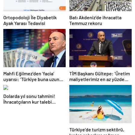
Ortopodoloji İle Diyabetik
Batı Akdeniz’de ihracatta
Ayak Yarası Tedavisi
Temmuz rekoru
Mahfi Eğilmez’den ‘facia’
TİM Başkanı Gültepe: ‘Üretim
uyarısı: ‘Türkiye buna uzun
maliyetlerimiz en az yüzde
süre katlanamaz…’
100 arttı’
Dolarda yıl sonu tahmini!
İhracatçıların kur talebi
karşılık bulacak mı?
Türkiye’de turizm sektörü,