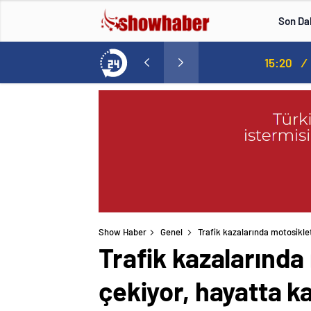
Son Da
Norweç silahlı kuvvetleri kadınlardan oluşan özel kuvvetler eğitimlerini başlattı.
15:20
/
Show Haber
Genel
Trafik kazalarında motosikle
Trafik kazalarında
çekiyor, hayatta k