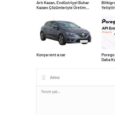
Artı Kazan, Endüstriyel Buhar
Bitkigro
Kazanı Çözümleriyle Üretim
Yetişti
Tesislerine Verimli Sistemler
ve Ürün
Sunuyor
Konya rent a car
Porego 
Daha Ko