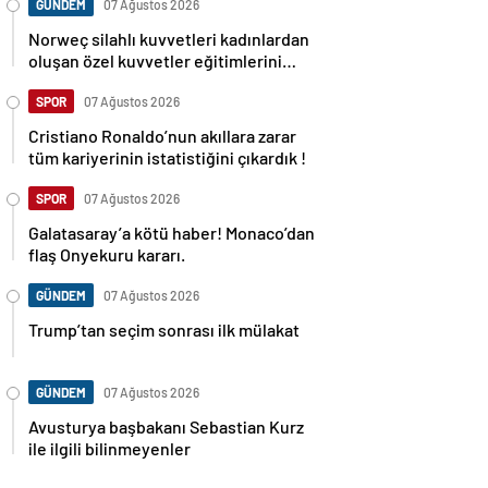
GÜNDEM
07 Ağustos 2026
Norweç silahlı kuvvetleri kadınlardan
oluşan özel kuvvetler eğitimlerini
başlattı.
SPOR
07 Ağustos 2026
Cristiano Ronaldo’nun akıllara zarar
tüm kariyerinin istatistiğini çıkardık !
SPOR
07 Ağustos 2026
Galatasaray’a kötü haber! Monaco’dan
flaş Onyekuru kararı.
GÜNDEM
07 Ağustos 2026
Trump’tan seçim sonrası ilk mülakat
GÜNDEM
07 Ağustos 2026
Avusturya başbakanı Sebastian Kurz
ile ilgili bilinmeyenler