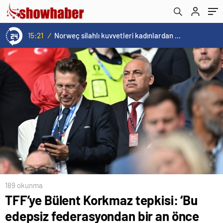
21
/
Norweç silahlı kuvvetleri kadınlardan oluşan özel kuvvetler eğitimlerini başlattı.
189 okunma
TFF’ye Bülent Korkmaz tepkisi: ‘Bu
edepsiz federasyondan bir an önce