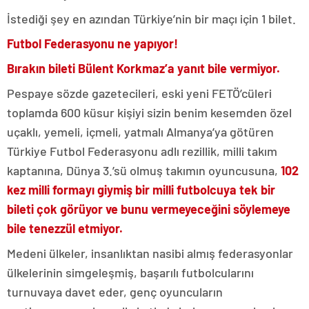
İstediği şey en azından Türkiye’nin bir maçı için 1 bilet.
Futbol Federasyonu ne yapıyor!
Bırakın bileti Bülent Korkmaz’a yanıt bile vermiyor.
Pespaye sözde gazetecileri, eski yeni FETÖ’cüleri
toplamda 600 küsur kişiyi sizin benim kesemden özel
uçaklı, yemeli, içmeli, yatmalı Almanya’ya götüren
Türkiye Futbol Federasyonu adlı rezillik, milli takım
kaptanına, Dünya 3.’sü olmuş takımın oyuncusuna,
102
kez milli formayı giymiş bir milli futbolcuya tek bir
bileti çok görüyor ve bunu vermeyeceğini söylemeye
bile tenezzül etmiyor.
Medeni ülkeler, insanlıktan nasibi almış federasyonlar
ülkelerinin simgeleşmiş, başarılı futbolcularını
turnuvaya davet eder, genç oyuncuların