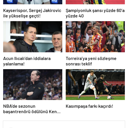
Kayserispor, Sergej Jakirovic
Şampiyonluk şansı yüzde 60’a
ile yükselişe geçti!
yüzde 40
Acun Ilıcalı’dan iddialara
Torreira’ya yeni sözleşme
yalanlama!
sonrası teklif
NBA’de sezonun
Kasımpaşa farkı kaçırdı!
başantrenörü ödülünü Kenny
Atkinson kazandı!