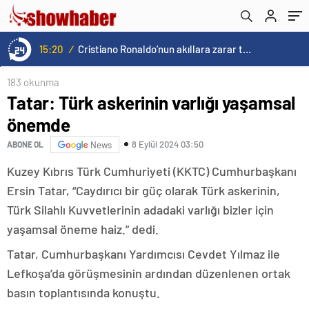
15:20
/
Cristiano Ronaldo’nun akıllara zarar tüm kariyerinin istatistiğini çıkardık !
183 okunma
Tatar: Türk askerinin varlığı yaşamsal
önemde
8 Eylül 2024 03:50
ABONE OL
News
Kuzey Kıbrıs Türk Cumhuriyeti (KKTC) Cumhurbaşkanı
Ersin Tatar, “Caydırıcı bir güç olarak Türk askerinin,
Türk Silahlı Kuvvetlerinin adadaki varlığı bizler için
yaşamsal öneme haiz.” dedi.
Tatar, Cumhurbaşkanı Yardımcısı Cevdet Yılmaz ile
Lefkoşa’da görüşmesinin ardından düzenlenen ortak
basın toplantısında konuştu.