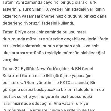
Tatar, “Aynı zamanda caydırıcı bir güç olarak Türk
askerinin, Türk Silahlı Kuvvetlerinin adadaki varlığının
bizler için yaşamsal öneme haiz olduğunu bir kez daha
değerlendiriyoruz.” ifadesini kullandı.
Tatar, BM’ye ortak bir zeminde buluşulması
durumunda müzakere sürecine geçebileceklerini ifade
ettiklerini anlatarak, bunun egemen eşitlik ve eşit
uluslararası statünün teyidiyle mümkün olabileceğini
vurguladı.
Tatar, 22 Eylül’de New York’a giderek BM Genel
Sekreteri Guterres ile ikili görüşme yapacağını
belirterek, “(Rum yönetimi ile KKTC arasında) Bir
görüşme süreci başlayacaksa bizlerin taleplerinin de
mutlak suretle yerine getirilmesi hususundaki
ısrarımızı ifade edeceğim. Ana vatan Türkiye
Cumhuriyeti ile istişare içinde ve sizlerin de tam