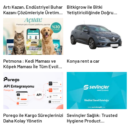
Artı Kazan, Endüstriyel Buhar
Bitkigrow ile Bitki
Kazanı Çözümleriyle Üretim
Yetiştiriciliğinde Doğru
Tesislerine Verimli Sistemler
Ekipman ve Ürün Seçimi
Sunuyor
Petmona : Kedi Maması ve
Konya rent a car
Köpek Maması İle Tüm Evcil
Hayvan Ürünleri
Porego ile Kargo Süreçlerinizi
Sevinçler Sağlık: Trusted
Daha Kolay Yönetin
Hygiene Product
Manufacturer in Turkey