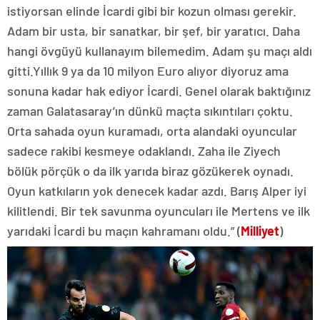
istiyorsan elinde İcardi gibi bir kozun olması gerekir.
Adam bir usta, bir sanatkar, bir şef, bir yaratıcı. Daha
hangi övgüyü kullanayım bilemedim. Adam şu maçı aldı
gitti.Yıllık 9 ya da 10 milyon Euro alıyor diyoruz ama
sonuna kadar hak ediyor İcardi. Genel olarak baktığınız
zaman Galatasaray’ın dünkü maçta sıkıntıları çoktu.
Orta sahada oyun kuramadı, orta alandaki oyuncular
sadece rakibi kesmeye odaklandı. Zaha ile Ziyech
bölük pörçük o da ilk yarıda biraz gözükerek oynadı.
Oyun katkıların yok denecek kadar azdı. Barış Alper iyi
kilitlendi. Bir tek savunma oyuncuları ile Mertens ve ilk
yarıdaki İcardi bu maçın kahramanı oldu.” (
Milliyet
)