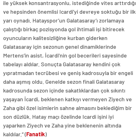
ile yüksek konsantrasyonlu, istediğinde vites arttırdığı
ve hepsinden önemlisi Icardi’yi devreye soktuğu bir ilk
yarı oynadı. Hatayspor’un Galatasaray’ı zorlamaya
çalıştığı birkaç pozisyonda gol ihtimali işi bitirecek
oyuncuların kalitesizliğine kurban giderken
Galatasaray için sezonun genel dinamiklerinde
Mertens’in asist, İcardi’nin gol becerileri sayesinde
tabelayı aldılar. Sonuçta Galatasaray kendini çok
yıpratmadan tecrübesi ve geniş kadrosuyla bir engeli
daha aşmış oldu. Genelde sezon finali Galatasaray
kadrosunda sezon içinde sakatlıklardan çok sıkıntı
yaşayan İcardi, beklenen katkıyı vermeyen Ziyech ve
Zaha gibi özel isimlerin sahne almasını beklediğim bir
son düzlük. Hatay maçı özelinde Icardi işini iyi
yaparken Ziyech ve Zaha yine beklenenin altında
kaldılar.” (
Fanatik
)