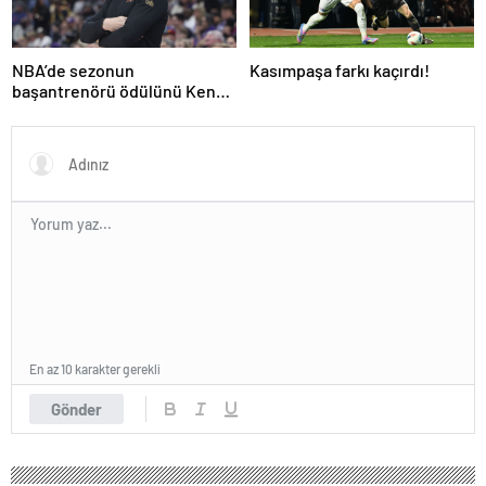
NBA’de sezonun
Kasımpaşa farkı kaçırdı!
başantrenörü ödülünü Kenny
Atkinson kazandı!
En az 10 karakter gerekli
Gönder