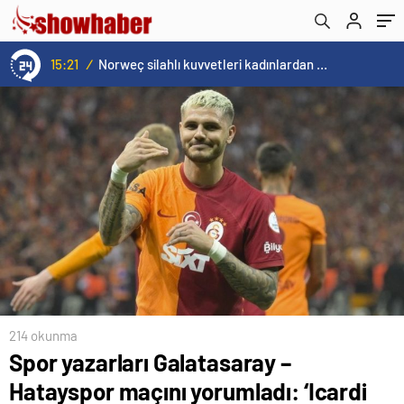
15:21
/
Norweç silahlı kuvvetleri kadınlardan oluşan özel kuvvetler eğitimlerini başlattı.
214 okunma
Spor yazarları Galatasaray –
Hatayspor maçını yorumladı: ‘Icardi