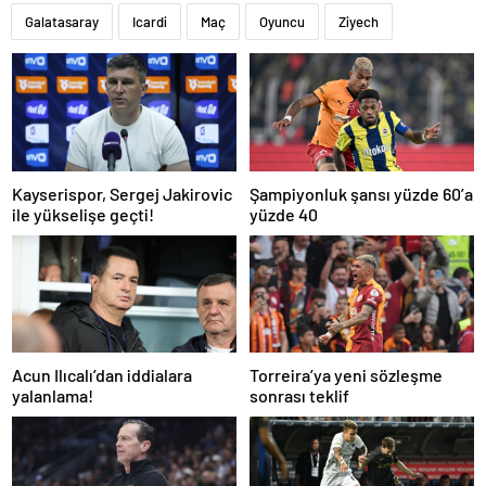
Galatasaray
Icardi
Maç
Oyuncu
Ziyech
Kayserispor, Sergej Jakirovic
Şampiyonluk şansı yüzde 60’a
ile yükselişe geçti!
yüzde 40
Acun Ilıcalı’dan iddialara
Torreira’ya yeni sözleşme
yalanlama!
sonrası teklif