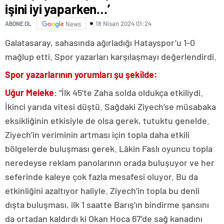
işini iyi yaparken…’
18 Nisan 2024 01:24
ABONE OL
News
Galatasaray, sahasında ağırladığı Hatayspor’u 1-0
mağlup etti. Spor yazarları karşılaşmayı değerlendirdi.
Spor yazarlarının yorumları şu şekilde:
Uğur Meleke
: “İlk 45’te Zaha solda oldukça etkiliydi.
İkinci yarıda vitesi düştü. Sağdaki Ziyech’se müsabaka
eksikliğinin etkisiyle de olsa gerek, tutuktu genelde.
Ziyech’in veriminin artması için topla daha etkili
bölgelerde buluşması gerek. Lâkin Faslı oyuncu topla
neredeyse reklam panolarının orada buluşuyor ve her
seferinde kaleye çok fazla mesafesi oluyor. Bu da
etkinliğini azaltıyor haliyle. Ziyech’in topla bu denli
dışta buluşması, ilk 1 saatte Barış’ın bindirme şansını
da ortadan kaldırdı ki Okan Hoca 67’de sağ kanadını