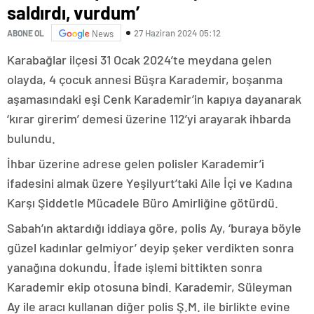
saldırdı, vurdum’
27 Haziran 2024 05:12
ABONE OL
News
Karabağlar ilçesi 31 Ocak 2024’te meydana gelen
olayda, 4 çocuk annesi Büşra Karademir, boşanma
aşamasındaki eşi Cenk Karademir’in kapıya dayanarak
‘kırar girerim’ demesi üzerine 112’yi arayarak ihbarda
bulundu.
İhbar üzerine adrese gelen polisler Karademir’i
ifadesini almak üzere Yeşilyurt’taki Aile İçi ve Kadına
Karşı Şiddetle Mücadele Büro Amirliğine götürdü.
Sabah’ın aktardığı iddiaya göre, polis Ay, ‘buraya böyle
güzel kadınlar gelmiyor’ deyip şeker verdikten sonra
yanağına dokundu. İfade işlemi bittikten sonra
Karademir ekip otosuna bindi. Karademir, Süleyman
Ay ile aracı kullanan diğer polis Ş.M. ile birlikte evine