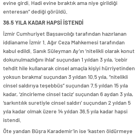
evine girdi. Hadi evine bıraktık ama niye girildiği
enteresan” dediği görüldü.
36.5 YILA KADAR HAPSİ İSTENDİ
İzmir Cumhuriyet Başsavcılığı tarafından hazırlanan
iddianame İzmir 1. Ağır Ceza Mahkemesi tarafından
kabul edildi. Sanık Süleyman Ay’ın ‘nitelikli olarak konut
dokunulmazlığını ihlal’ suçundan 1 yıldan 3 yıla, ‘cebir
tehdit hile kullanarak cinsel amaçla kişiyi hürriyetinden
yoksun bırakma’ suçundan 3 yıldan 10.5 yıla, “nitelikli
cinsel saldırıya teşebbüs” suçundan 7.5 yıldan 15 yıla
kadar, ‘zincirleme cinsel taciz’ suçundan 6 aydan 3 yıla,
‘sarkıntılık suretiyle cinsel saldırı’ suçundan 2 yıldan 5
yıla kadar olmak üzere 14 yıldan 36.5 yıla kadar hapsi
istendi.
Öte yandan Büşra Karademir’in ise ‘kasten öldürmeye