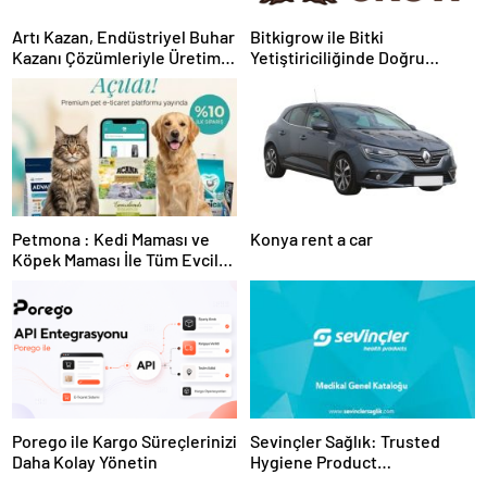
Artı Kazan, Endüstriyel Buhar
Bitkigrow ile Bitki
Kazanı Çözümleriyle Üretim
Yetiştiriciliğinde Doğru
Tesislerine Verimli Sistemler
Ekipman ve Ürün Seçimi
Sunuyor
Petmona : Kedi Maması ve
Konya rent a car
Köpek Maması İle Tüm Evcil
Hayvan Ürünleri
Porego ile Kargo Süreçlerinizi
Sevinçler Sağlık: Trusted
Daha Kolay Yönetin
Hygiene Product
Manufacturer in Turkey