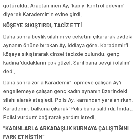
götürüldü. Araçtan inen Ay, ‘kapıyı kontrol edeyim’
diyerek Karademir’in evine girdi.
KÖŞEYE SIKIŞTIRDI, TACİZ ETTİ
Daha sonra beylik silahını ve ceketini çıkararak evdeki
aynanın önüne bırakan Ay, iddiaya göre, Karademir’i
köşeye sıkıştırarak cinsel tacizde bulundu, genç
kadına ‘dudakların çok güzel. Sarıl bana sevgili olalım’
dedi.
Daha sonra zorla Karademir’i öpmeye çalışan Ay’ı
engellemeye çalışan genç kadın aynanın üzerindeki
silahı alarak ateşledi. Polis Ay, karnından yaralanırken,
Karademir, balkona çıkarak ‘Polis bana saldırdı. İmdat.
Polisi vurdum’ bağırarak yardım istedi.
“KADINLARLA ARKADAŞLIK KURMAYA ÇALIŞTIĞINI
FARK ETMİŞTİM”