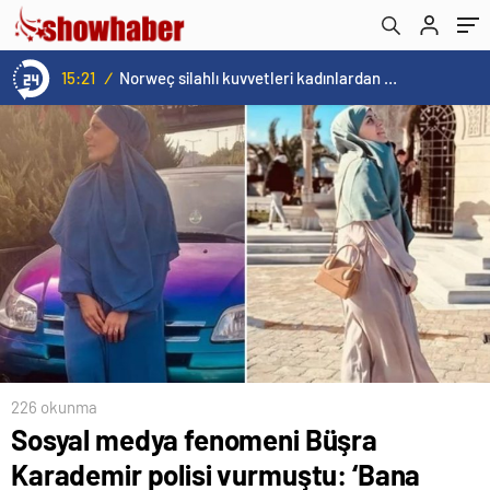
15:21
/
Norweç silahlı kuvvetleri kadınlardan oluşan özel kuvvetler eğitimlerini başlattı.
226 okunma
Sosyal medya fenomeni Büşra
Karademir polisi vurmuştu: ‘Bana