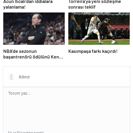
Acun Ilıcalı’dan iddialara
Torreira’ya yeni sözleşme
yalanlama!
sonrası teklif
NBA’de sezonun
Kasımpaşa farkı kaçırdı!
başantrenörü ödülünü Kenny
Atkinson kazandı!
En az 10 karakter gerekli