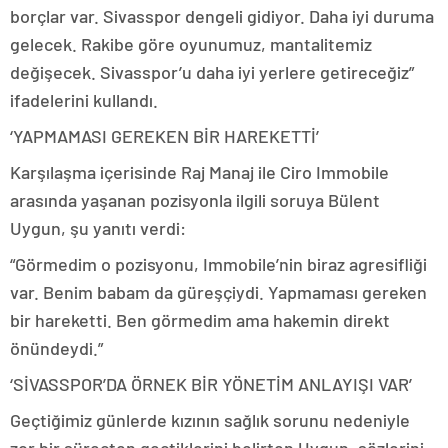
borçlar var. Sivasspor dengeli gidiyor. Daha iyi duruma
gelecek. Rakibe göre oyunumuz, mantalitemiz
değişecek. Sivasspor’u daha iyi yerlere getireceğiz”
ifadelerini kullandı.
‘YAPMAMASI GEREKEN BİR HAREKETTİ’
Karşılaşma içerisinde Raj Manaj ile Ciro Immobile
arasında yaşanan pozisyonla ilgili soruya Bülent
Uygun, şu yanıtı verdi:
“Görmedim o pozisyonu, Immobile’nin biraz agresifliği
var. Benim babam da güreşçiydi. Yapmaması gereken
bir hareketti. Ben görmedim ama hakemin direkt
önündeydi.”
‘SİVASSPOR’DA ÖRNEK BİR YÖNETİM ANLAYIŞI VAR’
Geçtiğimiz günlerde kızının sağlık sorunu nedeniyle
zor bir süreçten geçtiklerini belirten Uygun, sözlerini