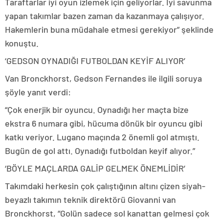
Taraftarlar iyi oyun izlemek için geliyorlar. İyi savunma
yapan takımlar bazen zaman da kazanmaya çalışıyor.
Hakemlerin buna müdahale etmesi gerekiyor” şeklinde
konuştu.
‘GEDSON OYNADIĞI FUTBOLDAN KEYİF ALIYOR’
Van Bronckhorst, Gedson Fernandes ile ilgili soruya
şöyle yanıt verdi:
“Çok enerjik bir oyuncu. Oynadığı her maçta bize
ekstra 6 numara gibi, hücuma dönük bir oyuncu gibi
katkı veriyor. Lugano maçında 2 önemli gol atmıştı.
Bugün de gol attı. Oynadığı futboldan keyif alıyor.”
‘BÖYLE MAÇLARDA GALİP GELMEK ÖNEMLİDİR’
Takımdaki herkesin çok çalıştığının altını çizen siyah-
beyazlı takımın teknik direktörü Giovanni van
Bronckhorst, “Golün sadece sol kanattan gelmesi çok