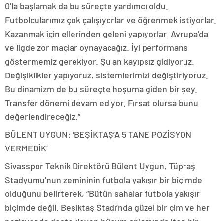
0’la başlamak da bu süreçte yardımcı oldu.
Futbolcularımız çok çalışıyorlar ve öğrenmek istiyorlar.
Kazanmak için ellerinden geleni yapıyorlar. Avrupa’da
ve ligde zor maçlar oynayacağız. İyi performans
göstermemiz gerekiyor. Şu an kayıpsız gidiyoruz.
Değişiklikler yapıyoruz, sistemlerimizi değiştiriyoruz.
Bu dinamizm de bu süreçte hoşuma giden bir şey.
Transfer dönemi devam ediyor. Fırsat olursa bunu
değerlendireceğiz.”
BÜLENT UYGUN: ‘BEŞİKTAŞ’A 5 TANE POZİSYON
VERMEDİK’
Sivasspor Teknik Direktörü Bülent Uygun, Tüpraş
Stadyumu’nun zemininin futbola yakışır bir biçimde
olduğunu belirterek, “Bütün sahalar futbola yakışır
biçimde değil. Beşiktaş Stadı’nda güzel bir çim ve her
pozisyonda destekleyen hücum anlamında iten bir