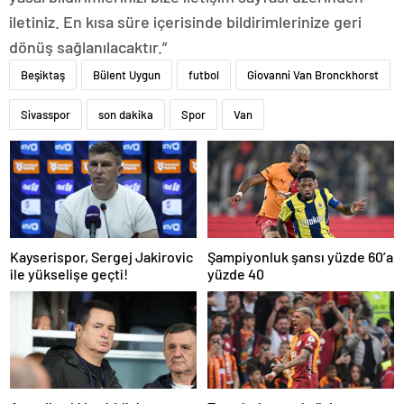
iletiniz. En kısa süre içerisinde bildirimlerinize geri
dönüş sağlanılacaktır.”
Beşiktaş
Bülent Uygun
futbol
Giovanni Van Bronckhorst
Sivasspor
son dakika
Spor
Van
Kayserispor, Sergej Jakirovic
Şampiyonluk şansı yüzde 60’a
ile yükselişe geçti!
yüzde 40