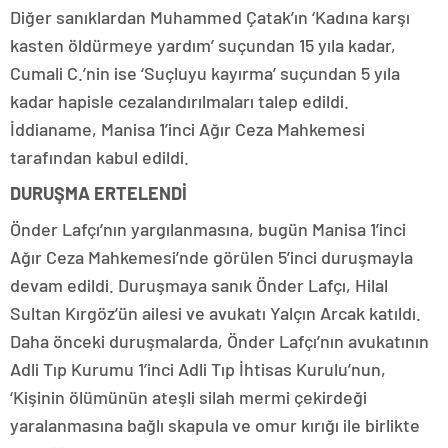
Diğer sanıklardan Muhammed Çatak’ın ‘Kadına karşı
kasten öldürmeye yardım’ suçundan 15 yıla kadar,
Cumali C.’nin ise ‘Suçluyu kayırma’ suçundan 5 yıla
kadar hapisle cezalandırılmaları talep edildi.
İddianame, Manisa 1’inci Ağır Ceza Mahkemesi
tarafından kabul edildi.
DURUŞMA ERTELENDİ
Önder Lafçı’nın yargılanmasına, bugün Manisa 1’inci
Ağır Ceza Mahkemesi’nde görülen 5’inci duruşmayla
devam edildi. Duruşmaya sanık Önder Lafçı, Hilal
Sultan Kırgöz’ün ailesi ve avukatı Yalçın Arcak katıldı.
Daha önceki duruşmalarda, Önder Lafçı’nın avukatının
Adli Tıp Kurumu 1’inci Adli Tıp İhtisas Kurulu’nun,
‘Kişinin ölümünün ateşli silah mermi çekirdeği
yaralanmasına bağlı skapula ve omur kırığı ile birlikte