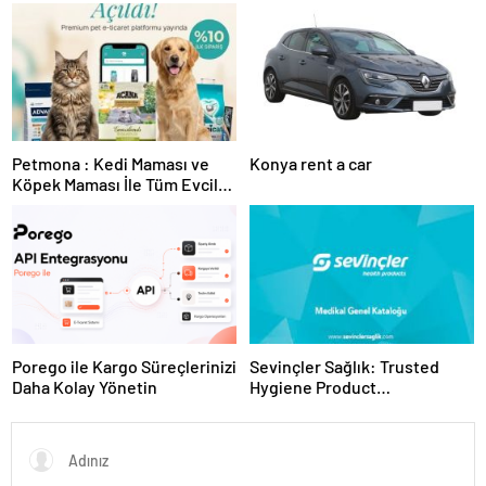
Tesislerine Verimli Sistemler
Ekipman ve Ürün Seçimi
Sunuyor
Petmona : Kedi Maması ve
Konya rent a car
Köpek Maması İle Tüm Evcil
Hayvan Ürünleri
Porego ile Kargo Süreçlerinizi
Sevinçler Sağlık: Trusted
Daha Kolay Yönetin
Hygiene Product
Manufacturer in Turkey