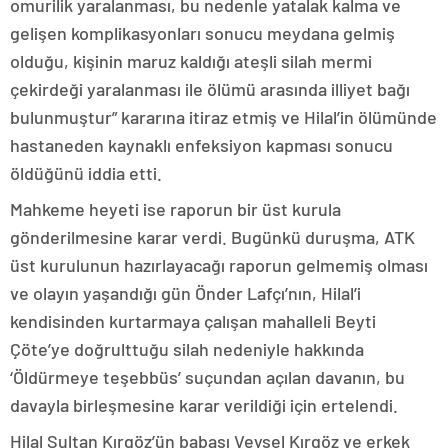
omurilik yaralanması, bu nedenle yatalak kalma ve
gelişen komplikasyonları sonucu meydana gelmiş
olduğu, kişinin maruz kaldığı ateşli silah mermi
çekirdeği yaralanması ile ölümü arasında illiyet bağı
bulunmuştur” kararına itiraz etmiş ve Hilal’in ölümünde
hastaneden kaynaklı enfeksiyon kapması sonucu
öldüğünü iddia etti.
Mahkeme heyeti ise raporun bir üst kurula
gönderilmesine karar verdi. Bugünkü duruşma, ATK
üst kurulunun hazırlayacağı raporun gelmemiş olması
ve olayın yaşandığı gün Önder Lafçı’nın, Hilal’i
kendisinden kurtarmaya çalışan mahalleli Beyti
Çöte’ye doğrulttuğu silah nedeniyle hakkında
‘Öldürmeye teşebbüs’ suçundan açılan davanın, bu
davayla birleşmesine karar verildiği için ertelendi.
Hilal Sultan Kırgöz’ün babası Veysel Kırgöz ve erkek