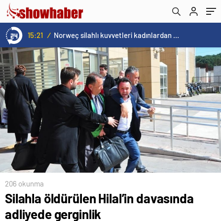
Norweç silahlı kuvvetleri kadınlardan oluşan özel kuvvetler eğitimlerini başlattı.
15:20
/
206 okunma
Silahla öldürülen Hilal’in davasında
adliyede gerginlik