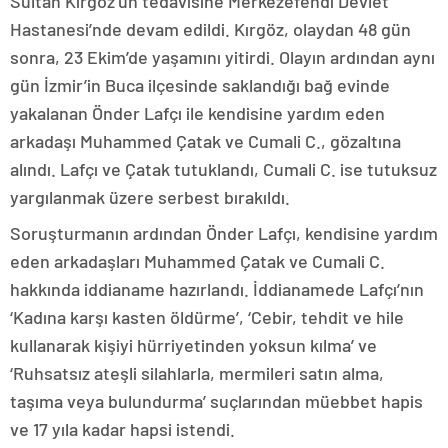
Sultan Kırgöz’ün tedavisine Merkezefendi Devlet
Hastanesi’nde devam edildi. Kırgöz, olaydan 48 gün
sonra, 23 Ekim’de yaşamını yitirdi. Olayın ardından aynı
gün İzmir’in Buca ilçesinde saklandığı bağ evinde
yakalanan Önder Lafçı ile kendisine yardım eden
arkadaşı Muhammed Çatak ve Cumali C., gözaltına
alındı. Lafçı ve Çatak tutuklandı, Cumali C. ise tutuksuz
yargılanmak üzere serbest bırakıldı.
Soruşturmanın ardından Önder Lafçı, kendisine yardım
eden arkadaşları Muhammed Çatak ve Cumali C.
hakkında iddianame hazırlandı. İddianamede Lafçı’nın
‘Kadına karşı kasten öldürme’, ‘Cebir, tehdit ve hile
kullanarak kişiyi hürriyetinden yoksun kılma’ ve
‘Ruhsatsız ateşli silahlarla, mermileri satın alma,
taşıma veya bulundurma’ suçlarından müebbet hapis
ve 17 yıla kadar hapsi istendi.