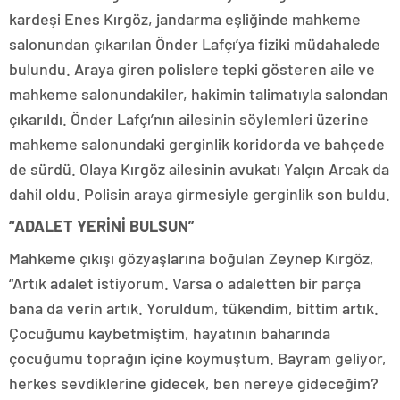
kardeşi Enes Kırgöz, jandarma eşliğinde mahkeme
salonundan çıkarılan Önder Lafçı’ya fiziki müdahalede
bulundu. Araya giren polislere tepki gösteren aile ve
mahkeme salonundakiler, hakimin talimatıyla salondan
çıkarıldı. Önder Lafçı’nın ailesinin söylemleri üzerine
mahkeme salonundaki gerginlik koridorda ve bahçede
de sürdü. Olaya Kırgöz ailesinin avukatı Yalçın Arcak da
dahil oldu. Polisin araya girmesiyle gerginlik son buldu.
“ADALET YERİNİ BULSUN”
Mahkeme çıkışı gözyaşlarına boğulan Zeynep Kırgöz,
“Artık adalet istiyorum. Varsa o adaletten bir parça
bana da verin artık. Yoruldum, tükendim, bittim artık.
Çocuğumu kaybetmiştim, hayatının baharında
çocuğumu toprağın içine koymuştum. Bayram geliyor,
herkes sevdiklerine gidecek, ben nereye gideceğim?