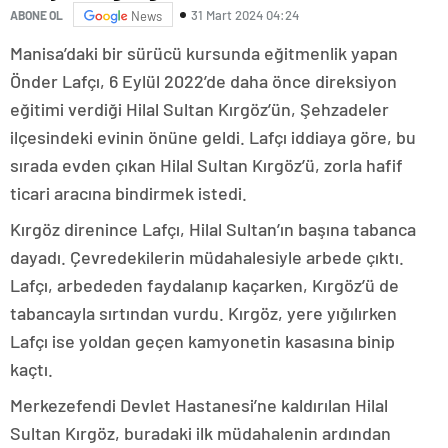
31 Mart 2024 04:24
ABONE OL
News
Manisa’daki bir sürücü kursunda eğitmenlik yapan
Önder Lafçı, 6 Eylül 2022’de daha önce direksiyon
eğitimi verdiği Hilal Sultan Kırgöz’ün, Şehzadeler
ilçesindeki evinin önüne geldi. Lafçı iddiaya göre, bu
sırada evden çıkan Hilal Sultan Kırgöz’ü, zorla hafif
ticari aracına bindirmek istedi.
Kırgöz direnince Lafçı, Hilal Sultan’ın başına tabanca
dayadı. Çevredekilerin müdahalesiyle arbede çıktı.
Lafçı, arbededen faydalanıp kaçarken, Kırgöz’ü de
tabancayla sırtından vurdu. Kırgöz, yere yığılırken
Lafçı ise yoldan geçen kamyonetin kasasına binip
kaçtı.
Merkezefendi Devlet Hastanesi’ne kaldırılan Hilal
Sultan Kırgöz, buradaki ilk müdahalenin ardından