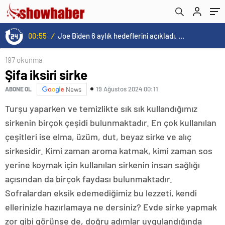
23:55
/
En fazla kızaran takım Antalyaspor! Tam 5 futbolcu….
197 okunma
Şifa iksiri sirke
19 Ağustos 2024 00:11
ABONE OL
News
Turşu yaparken ve temizlikte sık sık kullandığımız
sirkenin birçok çeşidi bulunmaktadır. En çok kullanılan
çeşitleri ise elma, üzüm, dut, beyaz sirke ve alıç
sirkesidir. Kimi zaman aroma katmak, kimi zaman sos
yerine koymak için kullanılan sirkenin insan sağlığı
açısından da birçok faydası bulunmaktadır.
Sofralardan eksik edemediğimiz bu lezzeti, kendi
ellerinizle hazırlamaya ne dersiniz? Evde sirke yapmak
zor gibi görünse de, doğru adımlar uygulandığında