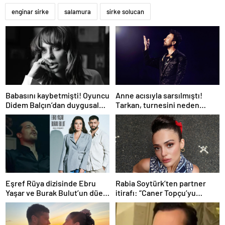
enginar sirke
salamura
sirke solucan
Babasını kaybetmişti! Oyuncu
Anne acısıyla sarsılmıştı!
Didem Balçın’dan duygusal
Tarkan, turnesini neden
paylaşım
bırakmak istemediğini
açıkladı
Eşref Rüya dizisinde Ebru
Rabia Soytürk’ten partner
Yaşar ve Burak Bulut’un düet
itirafı: “Caner Topçu’yu
parçası ‘Kehribar’ rüzgarı
sevmiyorum”