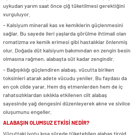
uykudan yarım saat önce çiğ tüketilmesi gerektiğini
vurguluyor.
– Kalsiyum minerali kas ve kemiklerin güçlenmesini
sağlar. Bu sayede ileri yaşlarda görülme ihtimali olan
romatizma ve kemik erimesi gibi hastalıklar önlenmiş
olur. Doğada düt kalsiyum bakımından en zengin besin
olmasına rağmen, alabaşta süt kadar zengindir.
– Bağışıklığı güçlendiren alabaş, vücutta biriken
toksinleri atarak adete vücudu yeniler. Bu faydası da
en çok cilde yarar. Hem dış etmenlerden hem de iç
rahatsızlıklardan sıklıkla etkilenen cilt alabaş
sayesinde yağ dengesini düzenleyerek akne ve sivilce
oluşumunu engeller.
ALABAŞIN OLUMSUZ ETKİSİ NEDİR?
Vücuttaki iyotu kısa sürede tüketebilen alabaş tiroid