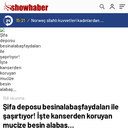
besin alabaş…
15:21
/
Norweç silahlı kuvvetleri kadınlardan oluşan özel kuvvetler eğitimlerini başlattı.
158 okunma
Şifa deposu besinalabaşfaydaları ile
şaşırtıyor! İşte kanserden koruyan
mucize besin alabaş…