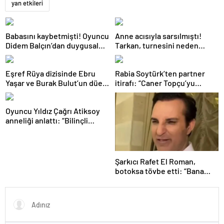
yan etkileri
Babasını kaybetmişti! Oyuncu
Anne acısıyla sarsılmıştı!
Didem Balçın’dan duygusal
Tarkan, turnesini neden
paylaşım
bırakmak istemediğini
açıkladı
Eşref Rüya dizisinde Ebru
Rabia Soytürk’ten partner
Yaşar ve Burak Bulut’un düet
itirafı: “Caner Topçu’yu
parçası ‘Kehribar’ rüzgarı
sevmiyorum”
Oyuncu Yıldız Çağrı Atiksoy
anneliği anlattı: “Bilinçli
delilik”
Şarkıcı Rafet El Roman,
botoksa tövbe etti: “Bana
yakışmıyor”