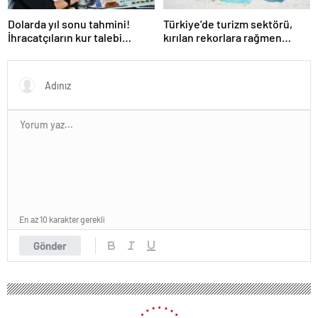
Dolarda yıl sonu tahmini!
Türkiye’de turizm sektörü,
İhracatçıların kur talebi
kırılan rekorlara rağmen
karşılık bulacak mı?
neden durgunluk yaşıyor?
En az 10 karakter gerekli
Gönder