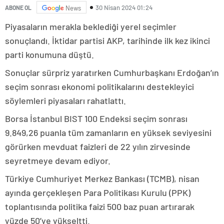
30 Nisan 2024 01:24
ABONE OL
News
Piyasaların merakla beklediği yerel seçimler
sonuçlandı. İktidar partisi AKP, tarihinde ilk kez ikinci
parti konumuna düştü.
Sonuçlar sürpriz yaratırken Cumhurbaşkanı Erdoğan’ın
seçim sonrası ekonomi politikalarını destekleyici
söylemleri piyasaları rahatlattı.
Borsa İstanbul BIST 100 Endeksi seçim sonrası
9.849,26 puanla tüm zamanların en yüksek seviyesini
görürken mevduat faizleri de 22 yılın zirvesinde
seyretmeye devam ediyor.
Türkiye Cumhuriyet Merkez Bankası (TCMB), nisan
ayında gerçekleşen Para Politikası Kurulu (PPK)
toplantısında politika faizi 500 baz puan artırarak
yüzde 50’ye yükseltti.