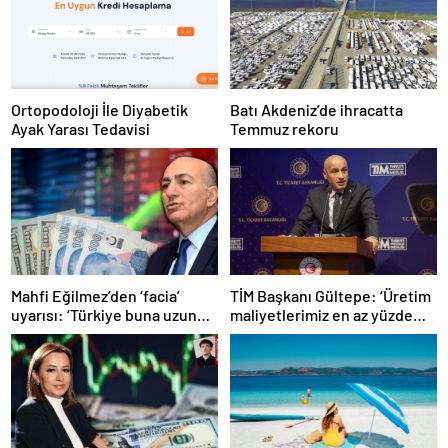
Ortopodoloji İle Diyabetik
Batı Akdeniz’de ihracatta
Ayak Yarası Tedavisi
Temmuz rekoru
Mahfi Eğilmez’den ‘facia’
TİM Başkanı Gültepe: ‘Üretim
uyarısı: ‘Türkiye buna uzun
maliyetlerimiz en az yüzde
süre katlanamaz…’
100 arttı’