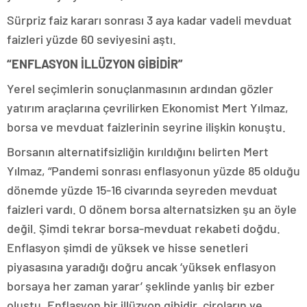
Sürpriz faiz kararı sonrası 3 aya kadar vadeli mevduat
faizleri yüzde 60 seviyesini aştı.
“ENFLASYON İLLÜZYON GİBİDİR”
Yerel seçimlerin sonuçlanmasının ardından gözler
yatırım araçlarına çevrilirken Ekonomist Mert Yılmaz,
borsa ve mevduat faizlerinin seyrine ilişkin konuştu.
Borsanın alternatifsizliğin kırıldığını belirten Mert
Yılmaz, “Pandemi sonrası enflasyonun yüzde 85 olduğu
dönemde yüzde 15-16 civarında seyreden mevduat
faizleri vardı. O dönem borsa alternatsizken şu an öyle
değil. Şimdi tekrar borsa-mevduat rekabeti doğdu.
Enflasyon şimdi de yüksek ve hisse senetleri
piyasasına yaradığı doğru ancak ‘yüksek enflasyon
borsaya her zaman yarar’ şeklinde yanlış bir ezber
oluştu. Enflasyon bir illüzyon gibidir, ciroların ve