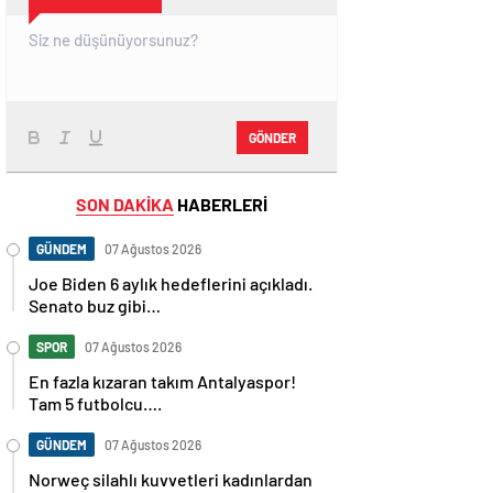
GÖNDER
SON DAKİKA
HABERLERİ
GÜNDEM
07 Ağustos 2026
Joe Biden 6 aylık hedeflerini açıkladı.
Senato buz gibi…
SPOR
07 Ağustos 2026
En fazla kızaran takım Antalyaspor!
Tam 5 futbolcu….
GÜNDEM
07 Ağustos 2026
Norweç silahlı kuvvetleri kadınlardan