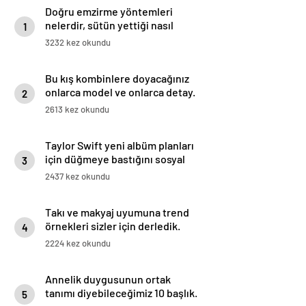
Doğru emzirme yöntemleri
nelerdir, sütün yettiği nasıl
1
anlaşılır?
3232 kez okundu
Bu kış kombinlere doyacağınız
onlarca model ve onlarca detay.
2
2613 kez okundu
Taylor Swift yeni albüm planları
için düğmeye bastığını sosyal
3
medyadan duyurdu!
2437 kez okundu
Takı ve makyaj uyumuna trend
örnekleri sizler için derledik.
4
2224 kez okundu
Annelik duygusunun ortak
tanımı diyebileceğimiz 10 başlık.
5