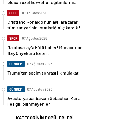
oluşan özel kuvvetler eğitimlerini
başlattı.
SPOR
07 Ağustos 2026
Cristiano Ronaldo’nun akıllara zarar
tüm kariyerinin istatistiğini çıkardık !
SPOR
07 Ağustos 2026
Galatasaray’a kötü haber! Monaco’dan
flaş Onyekuru kararı.
GÜNDEM
07 Ağustos 2026
Trump’tan seçim sonrası ilk mülakat
GÜNDEM
07 Ağustos 2026
Avusturya başbakanı Sebastian Kurz
ile ilgili bilinmeyenler
KATEGORİNİN POPÜLERLERİ