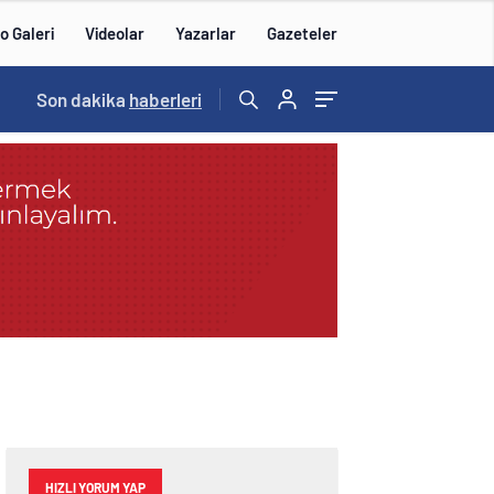
o Galeri
Videolar
Yazarlar
Gazeteler
15:20
Son dakika
/
haberleri
HIZLI YORUM YAP