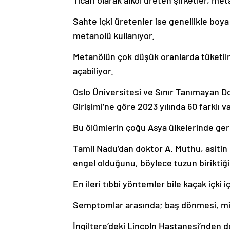
Ticari olarak alkol üreten şirketler, met
Sahte içki üretenler ise genellikle boy
metanolü kullanıyor.
Metanölün çok düşük oranlarda tüketilm
açabiliyor.
Oslo Üniversitesi ve Sınır Tanımayan D
Girişimi’ne göre 2023 yılında 60 farklı v
Bu ölümlerin çoğu Asya ülkelerinde ger
Tamil Nadu’dan doktor A. Muthu, asitin 
engel olduğunu, böylece tuzun biriktiğin
En ileri tıbbi yöntemler bile kaçak içki 
Semptomlar arasında; baş dönmesi, mide
İngiltere’deki Lincoln Hastanesi’nden 