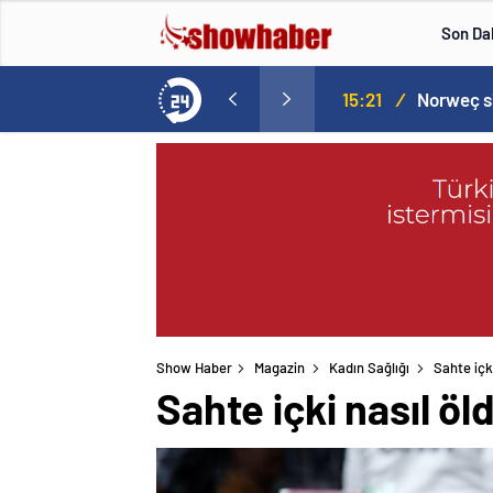
Son Da
aspor! Tam 5 futbolcu….
15:21
/
Show Haber
Magazin
Kadın Sağlığı
Sahte içk
Sahte içki nasıl ö