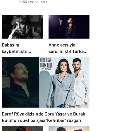
2165 kez okundu
Babasını
Anne acısıyla
kaybetmişti!
sarsılmıştı! Tarkan,
Oyuncu Didem
turnesini neden
Balçın’dan duygusal
bırakmak
paylaşım
istemediğini
açıkladı
Eşref Rüya dizisinde Ebru Yaşar ve Burak
Bulut’un düet parçası ‘Kehribar’ rüzgarı