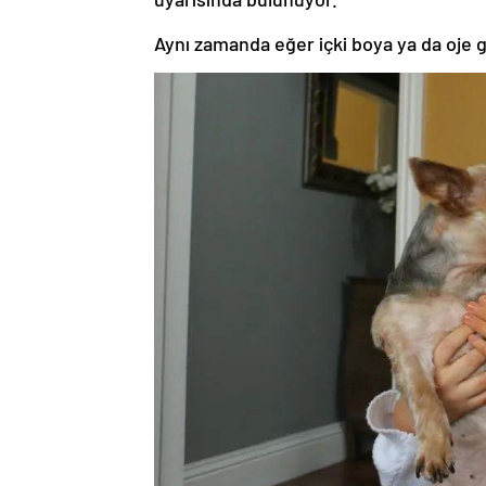
Aynı zamanda eğer içki boya ya da oje g