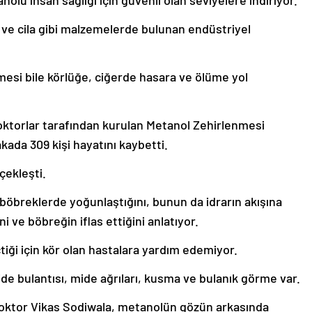
anolü insan sağlığı için güvenli olan seviyelere indiriyor.
a ve cila gibi malzemelerde bulunan endüstriyel
esi bile körlüğe, ciğerde hasara ve ölüme yol
oktorlar tarafından kurulan Metanol Zehirlenmesi
akada 309 kişi hayatını kaybetti.
çekleşti.
böbreklerde yoğunlaştığını, bunun da idrarın akışına
i ve böbreğin iflas ettiğini anlatıyor.
içtiği için kör olan hastalara yardım edemiyor.
 bulantısı, mide ağrıları, kusma ve bulanık görme var.
doktor Vikas Sodiwala, metanolün gözün arkasında