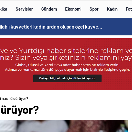
kika
Servisler
Gündem
Ekonomi
Spor
Kadın
Fot
Norweç silahlı kuvvetleri kadınlardan oluşan özel kuvvetler eğitimlerini başlattı.
i nasıl öldürüyor?
ldürüyor?