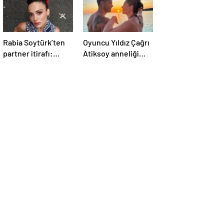
Rabia Soytürk’ten
Oyuncu Yıldız Çağrı
partner itirafı:
Atiksoy anneliği
“Caner Topçu’yu
anlattı: “Bilinçli
sevmiyorum”
delilik”