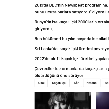
2019’da BBC’nin Newsbeat programına, “
bunu ucuza barlara satıyordu” diyerek a
Rusya’da ise kaçak içki 2000’lerin ortal
giriyordu.
Rus hükümeti bu yılın başında ise alkol ile 
Sri Lanka’da, kaçak içki üretimi çevreye
2022’de bir fil kaçak içki üretimi yapılan 
Çevreciler ise ormanlarda kaçakçıların ya
öldürdüğünü öne sürüyor.
Alkol
Kaçak İçki
Kör
Metanol
Sa