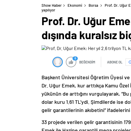
Show Haber
Ekonomi
Borsa
Prof. Dr. Uğur 
yapılıyor
Prof. Dr. Uğur Eme
dışında kuralsız bi
0
BEĞENDİM
ABONE OL
Başkent Üniversitesi Öğretim Üyesi ve 
Dr. Uğur Emek, kur arttıkça Kamu Özel İş
yükünün de arttığını vurgulayarak, “Bu
dolar kuru 1.61 TL’ydi. Şimdilerde ise d
gelir garantilerinin akıbetini” ifadelerini
33 projede verilen gelir garantisinin 17
Emek ile Hazine garantili mega projeler