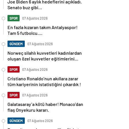
Joe Biden 6 aylık hedeflerini açıkladı.
Senato buz gibi…
SPOR
07 Ağustos 2026
En fazla kızaran takım Antalyaspor!
Tam 5 futbolcu….
GÜNDEM
07 Ağustos 2026
Norweç silahlı kuvvetleri kadınlardan
oluşan özel kuvvetler eğitimlerini
başlattı.
SPOR
07 Ağustos 2026
Cristiano Ronaldo’nun akıllara zarar
tüm kariyerinin istatistiğini çıkardık !
SPOR
07 Ağustos 2026
Galatasaray’a kötü haber! Monaco’dan
flaş Onyekuru kararı.
GÜNDEM
07 Ağustos 2026