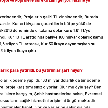
toyol ve köprülere sürekli zam geliyor. Hazine’ye
zerindendir. Projelerin geliri TL cinsindendir. Burada
ardır. Kur arttıkça bu garantilerin bütçe yükü de
008-2013 döneminde ortalama dolar kuru 1.61 TL’ydi.
dı. Kur 10 TL arttığında bakiye 160 milyar dolarlık kamu
.6 trilyon TL artacak. Kur 33 liraya dayanmışken şu
 trilyon liraya çıktı.
lık para yatırıldı, bu yatırımlar şart mıydı?
olarlık ödeme yapıldı. 160 milyar dolarlık da bir ödeme
re, proje karşıtımı sınız diyorlar. Olur mu öyle şey? Ben
celiklere karşıyım. Şehir hastanelerine bakın. Evrensel
 yoksulların sağlık hizmetini erişimini öngörmektedir.
hastaneler kapatılıyor ve yerlerine şehir dışında