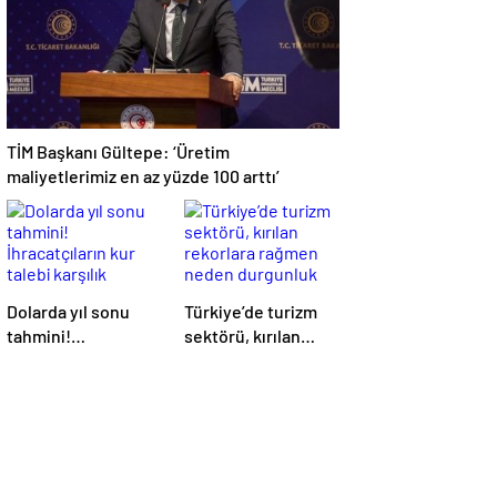
TİM Başkanı Gültepe: ‘Üretim
maliyetlerimiz en az yüzde 100 arttı’
Dolarda yıl sonu
Türkiye’de turizm
tahmini!
sektörü, kırılan
İhracatçıların kur
rekorlara rağmen
talebi karşılık
neden durgunluk
bulacak mı?
yaşıyor?