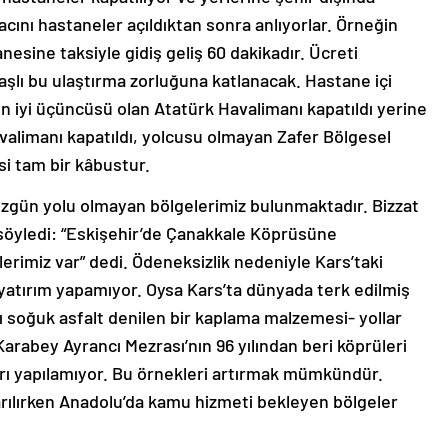
acını hastaneler açıldıktan sonra anlıyorlar. Örneğin
esine taksiyle gidiş geliş 60 dakikadır. Ücreti
şlı bu ulaştırma zorluğuna katlanacak. Hastane içi
en iyi üçüncüsü olan Atatürk Havalimanı kapatıldı yerine
avalimanı kapatıldı, yolcusu olmayan Zafer Bölgesel
si tam bir kâbustur.
üzgün yolu olmayan bölgelerimiz bulunmaktadır. Bizzat
 söyledi: “Eskişehir’de Çanakkale Köprüsüne
rimiz var” dedi. Ödeneksizlik nedeniyle Kars’taki
r yatırım yapamıyor. Oysa Kars’ta dünyada terk edilmiş
lı soğuk asfalt denilen bir kaplama malzemesi- yollar
arabey Ayrancı Mezrası’nın 96 yılından beri köprüleri
lları yapılamıyor. Bu örnekleri artırmak mümkündür.
rılırken Anadolu’da kamu hizmeti bekleyen bölgeler