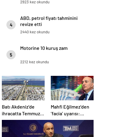
2923 kez okundu
ABD, petrol fiyatı tahminini
revize etti
4
2440 kez okundu
Motorine 10 kuruş zam
5
2212 kez okundu
Batı Akdeniz’de
Mahfi Eğilmez’den
ihracatta Temmuz
‘facia’ uyarısı:
rekoru
‘Türkiye buna uzun
süre katlanamaz…’