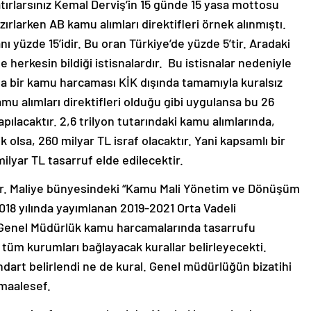
atırlarsınız Kemal Derviş’in 15 günde 15 yasa mottosu
azırlarken AB kamu alımları direktifleri örnek alınmıştı.
nı yüzde 15’idir. Bu oran Türkiye’de yüzde 5’tir. Aradaki
e herkesin bildiği istisnalardır. Bu istisnalar nedeniyle
ında bir kamu harcaması KİK dışında tamamıyla kuralsız
mu alımları direktifleri olduğu gibi uygulansa bu 26
ılacaktır. 2,6 trilyon tutarındaki kamu alımlarında,
k olsa, 260 milyar TL israf olacaktır. Yani kapsamlı bir
ilyar TL tasarruf elde edilecektir.
var. Maliye bünyesindeki “Kamu Mali Yönetim ve Dönüşüm
18 yılında yayımlanan 2019-2021 Orta Vadeli
Genel Müdürlük kamu harcamalarında tasarrufu
 tüm kurumları bağlayacak kurallar belirleyecekti.
dart belirlendi ne de kural. Genel müdürlüğün bizatihi
 maalesef.