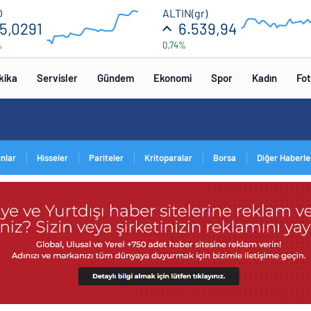
55.2
6600
O
ALTIN(gr)
5,0291
6.539,94
%
0,74%
52.8
5400
00:00
00:00
00:00
00
kika
Servisler
Gündem
Ekonomi
Spor
Kadın
Fot
ınlar
Hisseler
Pariteler
Kritoparalar
Borsa
Diğer Haberle