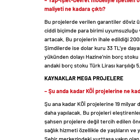
– Yap-İşlet-Devret modeliyle işletilen o
maliyeti ne kadara çıktı?
Bu projelerde verilen garantiler döviz ü
ciddi biçimde para birimi uyumsuzluğu v
artacak. Bu projelerin ihale edildiği 2
Şimdilerde ise dolar kuru 33 TL’ye dayan
yükünden dolayı Hazine’nin borç stoku 1
andaki borç stoku Türk Lirası karşılığı 5.3
KAYNAKLAR MEGA PROJELERE
– Şu anda kadar KÖİ projelerine ne kadar
Şu ana kadar KÖİ projelerine 19 milyar d
daha yapılacak. Bu projeleri eleştirenle
şahsen projelere değil tercih edilen ön
sağlık hizmeti özellikle de yaşlıların ve
Şehir merkezindeki yurttaşa yakın olan 