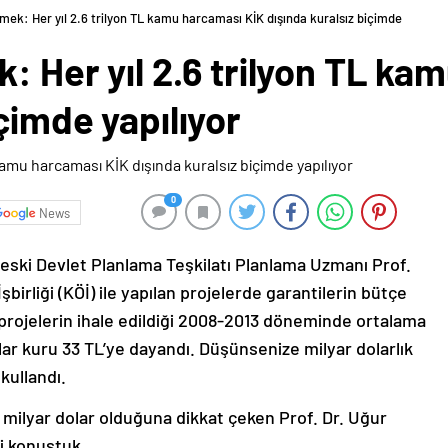
Emek: Her yıl 2.6 trilyon TL kamu harcaması KİK dışında kuralsız biçimde
k: Her yıl 2.6 trilyon TL k
çimde yapılıyor
0
News
eski Devlet Planlama Teşkilatı Planlama Uzmanı Prof.
birliği (KÖİ) ile yapılan projelerde garantilerin bütçe
 projelerin ihale edildiği 2008-2013 döneminde ortalama
olar kuru 33 TL’ye dayandı. Düşünsenize milyar dolarlık
 kullandı.
9 milyar dolar olduğuna dikkat çeken Prof. Dr. Uğur
i konuştuk.