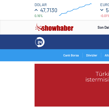
47.7
DOLAR
EUR
47,7130
5
0.16%
-0.01
46.5
00:00
00:00
Son Da
Canlı Borsa
Dövizler
Alt