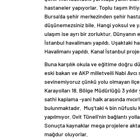
hastaneler yapıyorlar. Toplu taşım ihtiy
Bursa’da şehir merkezinden şehir hastan
düşünemezsiniz bile. Hangi yoksul ve ya
ulaşım ise ayrı bir zorluktur. Dünyanın 
İstanbul havalimanı yapıldı. Uşaktaki h
Havalimanı yapıldı. Kanal İstanbul proje
Buna karşılık okula ve eğitime doğru d
eski bakan ve AKP milletveili Nabi Avcı
sevinemiyoruz çünkü yolu olmayan ilçele
Karayolları 18. Bölge Müdürlüğü 3 yıldı
sathi kaplama -yani halk arasında mıcır
bulunmaktadır. Muş’taki 4 bin nüfuslu K
yapılmıyor. Ovit Tüneli’nin bağlantı yo
Sonuçta kaynaklar mega projelere akta
mağdur oluyorlar.