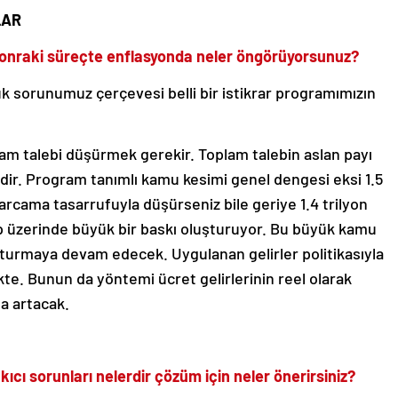
LAR
sonraki süreçte enflasyonda neler öngörüyorsunuz?
k sorunumuz çerçevesi belli bir istikrar programımızın
am talebi düşürmek gerekir. Toplam talebin aslan payı
ir. Program tanımlı kamu kesimi genel dengesi eksi 1.5
 harcama tasarrufuyla düşürseniz bile geriye 1.4 trilyon
alep üzerinde büyük bir baskı oluşturuyor. Bu büyük kamu
uşturmaya devam edecek. Uygulanan gelirler politikasıyla
e. Bunun da yöntemi ücret gelirlerinin reel olarak
a artacak.
cı sorunları nelerdir çözüm için neler önerirsiniz?