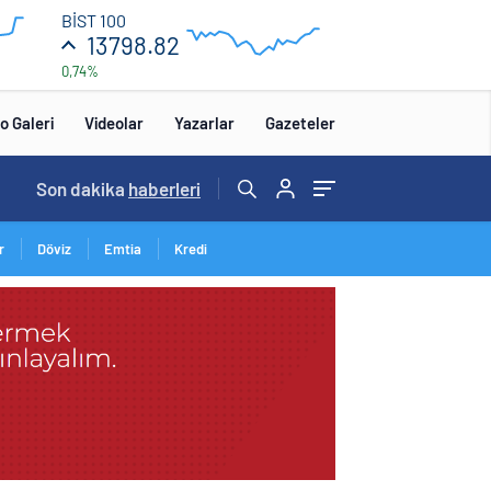
13
BİST 100
850
13798.82
0,74%
13
650
:00
12:00
o Galeri
Videolar
Yazarlar
Gazeteler
Son dakika
haberleri
r
Döviz
Emtia
Kredi