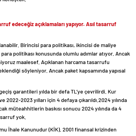
uf edeceğiz açıklamaları yapıyor. Asıl tasarruf
nabilir. Birincisi para politikası, ikincisi de maliye
ı para politikası konusunda olumlu adımlar atıyor. Ancak
yemiyoruz maalesef. Açıklanan harcama tasarrufu
beklendiği söyleniyor. Ancak paket kapsamında yapısal
çiş garantileri yılda bir defa TL’ye çevrilirdi. Kur
e 2022-2023 yılları için 4 defaya çıkarıldı.2024 yılında
ncak müteahhitlerin baskısı sonucu 2024 yılında da 4
asarruf yok.
amu İhale Kanunudur (KİK). 2001 finansal krizinden