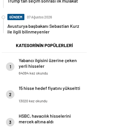
Trump’tan seçim sonrası ilk mülakat
GÜNDEM
07 Ağustos 2026
Avusturya başbakanı Sebastian Kurz
ile ilgili bilinmeyenler
KATEGORİNİN POPÜLERLERİ
Yabancı ilgisini üzerine çeken
yerli hisseler
1
64094 kez okundu
15 hisse hedef fiyatını yükseltti
2
13020 kez okundu
HSBC, havacılık hisselerini
mercek altına aldı
3