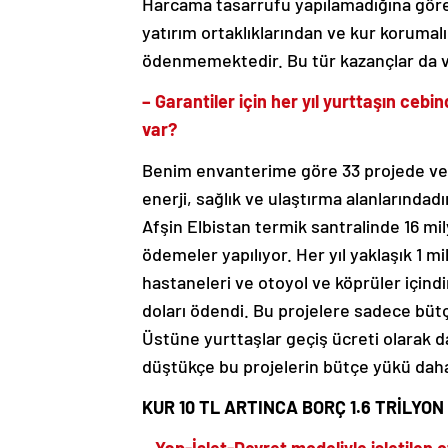
Harcama tasarrufu yapılamadığına göre
yatırım ortaklıklarından ve kur korumal
ödenmemektedir. Bu tür kazançlar da ve
– Garantiler için her yıl yurttaşın cebi
var?
Benim envanterime göre 33 projede veril
enerji, sağlık ve ulaştırma alanlarındad
Afşin Elbistan termik santralinde 16 mily
ödemeler yapılıyor. Her yıl yaklaşık 1 mi
hastaneleri ve otoyol ve köprüler içindir
doları ödendi. Bu projelere sadece bütç
Üstüne yurttaşlar geçiş ücreti olarak 
düştükçe bu projelerin bütçe yükü daha
KUR 10 TL ARTINCA BORÇ 1.6 TRİLYON