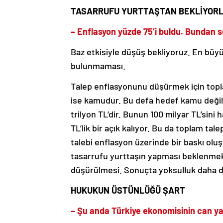
TASARRUFU YURTTAŞTAN BEKLİYOR
– Enflasyon yüzde 75’i buldu. Bundan 
Baz etkisiyle düşüş bekliyoruz. En büyü
bulunmaması.
Talep enflasyonunu düşürmek için topl
ise kamudur. Bu defa hedef kamu değild
trilyon TL’dir. Bunun 100 milyar TL’sini
TL’lik bir açık kalıyor. Bu da toplam t
talebi enflasyon üzerinde bir baskı ol
tasarrufu yurttaşın yapması beklenmekt
düşürülmesi. Sonuçta yoksulluk daha d
HUKUKUN ÜSTÜNLÜĞÜ ŞART
– Şu anda Türkiye ekonomisinin can yakı