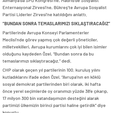
Almanya’da SPD Kongresi’ne, Madrid’de Sosyalist
Enternasyonal Zirvesi’ne, Bükreş’te Avrupa Sosyalist
Partisi Liderler Zirvesi’ne katıldığını anlattı.
“BUNDAN SONRA TEMASLARIMIZI SIKLAŞTIRACAĞIZ”
Partilerinde Avrupa Konseyi Parlamenterler
Meclisi’nde görev yapmış çok değerli yöneticiler,
milletvekilleri, Avrupa kurumlarını çok iyi bilen isimler
olduğunu kaydeden Özel, “Bundan sonra da bu
temaslarımızı sıklaştıracağız.” dedi.
CHP olarak geçen yıl partilerinin 100. kuruluş yılını
kutladıklarını ifade eden Özel, “Avrupa’nın en köklü
sosyal demokrat partilerinden biri olarak, iki hafta
önce yerel seçimlerde oy oranımızı yüzde 38’e çıkarıp,
17 milyon 300 bin vatandaşımızın desteğini alarak
partimizi ülkemizin birinci partisi haline getirdik” diye
konuştu.