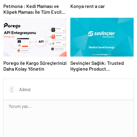
Petmona : Kedi Maması ve
Konya rent a car
Köpek Maması İle Tüm Evcil
Hayvan Ürünleri
Porego ile Kargo Süreçlerinizi
Sevinçler Sağlık: Trusted
Daha Kolay Yönetin
Hygiene Product
Manufacturer in Turkey