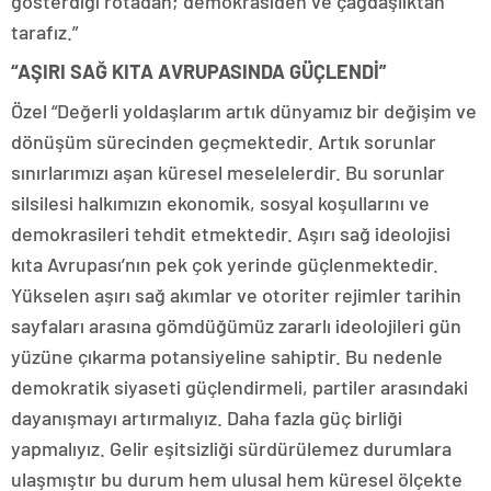
gösterdiği rotadan; demokrasiden ve çağdaşlıktan
tarafız.”
“AŞIRI SAĞ KITA AVRUPASINDA GÜÇLENDİ”
Özel “Değerli yoldaşlarım artık dünyamız bir değişim ve
dönüşüm sürecinden geçmektedir. Artık sorunlar
sınırlarımızı aşan küresel meselelerdir. Bu sorunlar
silsilesi halkımızın ekonomik, sosyal koşullarını ve
demokrasileri tehdit etmektedir. Aşırı sağ ideolojisi
kıta Avrupası’nın pek çok yerinde güçlenmektedir.
Yükselen aşırı sağ akımlar ve otoriter rejimler tarihin
sayfaları arasına gömdüğümüz zararlı ideolojileri gün
yüzüne çıkarma potansiyeline sahiptir. Bu nedenle
demokratik siyaseti güçlendirmeli, partiler arasındaki
dayanışmayı artırmalıyız. Daha fazla güç birliği
yapmalıyız. Gelir eşitsizliği sürdürülemez durumlara
ulaşmıştır bu durum hem ulusal hem küresel ölçekte