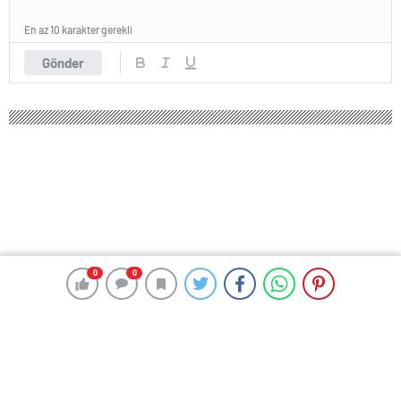
En az 10 karakter gerekli
Gönder
0
0
0
0
194 okunma