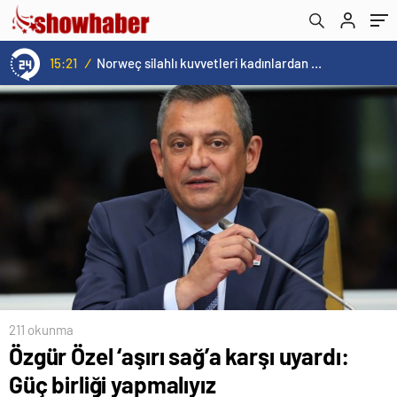
Varank’tan Hasan Bitmez’e: Niye vicdanımız
sızlasın!
15:21
/
Norweç silahlı kuvvetleri kadınlardan oluşan özel kuvvetler eğitimlerini başlattı.
211 okunma
Özgür Özel ‘aşırı sağ’a karşı uyardı:
Güç birliği yapmalıyız