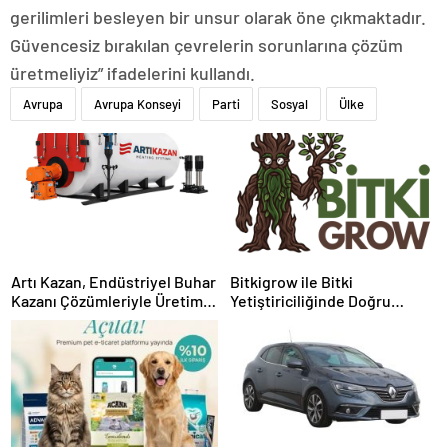
gerilimleri besleyen bir unsur olarak öne çıkmaktadır.
Güvencesiz bırakılan çevrelerin sorunlarına çözüm
üretmeliyiz” ifadelerini kullandı.
Avrupa
Avrupa Konseyi
Parti
Sosyal
Ülke
Artı Kazan, Endüstriyel Buhar
Bitkigrow ile Bitki
Kazanı Çözümleriyle Üretim
Yetiştiriciliğinde Doğru
Tesislerine Verimli Sistemler
Ekipman ve Ürün Seçimi
Sunuyor