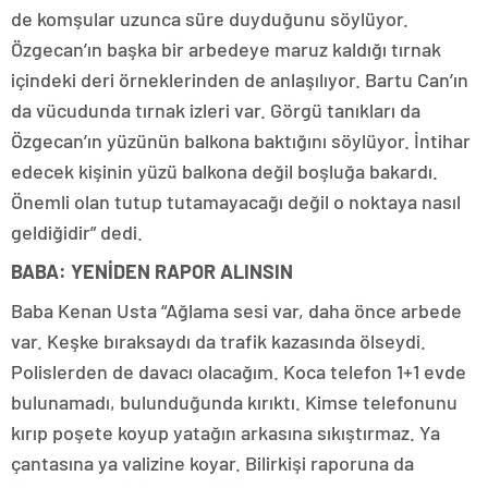
de komşular uzunca süre duyduğunu söylüyor.
Özgecan’ın başka bir arbedeye maruz kaldığı tırnak
içindeki deri örneklerinden de anlaşılıyor. Bartu Can’ın
da vücudunda tırnak izleri var. Görgü tanıkları da
Özgecan’ın yüzünün balkona baktığını söylüyor. İntihar
edecek kişinin yüzü balkona değil boşluğa bakardı.
Önemli olan tutup tutamayacağı değil o noktaya nasıl
geldiğidir” dedi.
BABA: YENİDEN RAPOR ALINSIN
Baba Kenan Usta “Ağlama sesi var, daha önce arbede
var. Keşke bıraksaydı da trafik kazasında ölseydi.
Polislerden de davacı olacağım. Koca telefon 1+1 evde
bulunamadı, bulunduğunda kırıktı. Kimse telefonunu
kırıp poşete koyup yatağın arkasına sıkıştırmaz. Ya
çantasına ya valizine koyar. Bilirkişi raporuna da