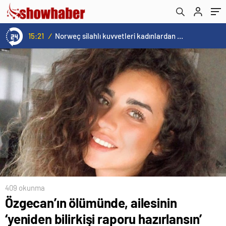
15:21
/
Norweç silahlı kuvvetleri kadınlardan oluşan özel kuvvetler eğitimlerini başlattı.
409 okunma
Özgecan’ın ölümünde, ailesinin
‘yeniden bilirkişi raporu hazırlansın’