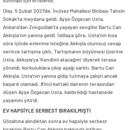
sunması için ertelendi.
Olay, 5 Şubat 2021’de, İncivez Mahallesi Binbaşı Tahsin
Sokak’ta meydana geldi. Ayşe Özgecan Usta,
Ankara’dan Zonguldak’ta yaşayan sevgilisi Bartu Can
Akkışla’nın yanına geldi. İddiaya göre, Usta’nın kısa
süre içinde evlenme isteğine Akkışla olumsuz cevap
verince tartışma çıktı. Tartışmanın büyümesi üzerine
Usta, Akkışla’ya ‘Kendimi atacağım’ diyerek terasa
yöneldi, korkuluklara çıkıp aşağı sarktı. Bartu Can
Akkışla, Usta’nın yanına gidip tutmaya çalıştı ancak
başarılı olamadı. 8’inci kattaki dairenin terasından
düşen Ayşe Özgecan Usta, kaldırıldığı hastanede
yaşamını yitirdi.
EV HAPSİYLE SERBEST BIRAKILMIŞTI
Gözaltına alındıktan sonra ev hapsiyle serbest
bırakılan Bartu Can Akkışla hakkında intiharı