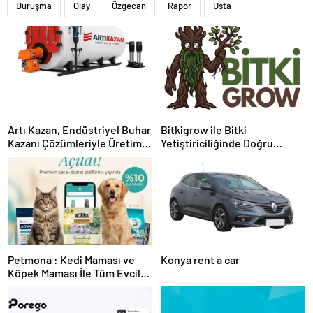
Duruşma
Olay
Özgecan
Rapor
Usta
Artı Kazan, Endüstriyel Buhar
Bitkigrow ile Bitki
Kazanı Çözümleriyle Üretim
Yetiştiriciliğinde Doğru
Tesislerine Verimli Sistemler
Ekipman ve Ürün Seçimi
Sunuyor
Petmona : Kedi Maması ve
Konya rent a car
Köpek Maması İle Tüm Evcil
Hayvan Ürünleri