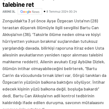
talebine ret
8 Temmuz 2024 00:24
ABONE OL
News
Zonguldak’ta 3 yıl önce Ayşe Özgecan Usta’nın (28)
terastan düşerek ölümüyle ilgili sevgilisi Bartu Can
Akkışla’nın (36), ‘Taksirle ölüme neden olma ve kişiyi
hürriyetten yoksun bırakma’ suçlarından tutuksuz
yargılandığı davada, bilirkişi raporuna itiraz eden Usta
ailesinin avukatlarının yeniden rapor alınması talebini
mahkeme reddetti. Ailenin avukatı Ezgi Aybüke Dizlek,
ölümün intihar olmayabileceğini belirterek, “Bartu
Can’ın da vücudunda tırnak izleri var. Görgü tanıkları da
Özgecan’ın yüzünün balkona baktığını söylüyor. İntihar
edecek kişinin yüzü balkona değil, boşluğa bakardı”
dedi. Bartu Can Akkışla’nın adli kontrol tedbirinin
kaldırıldığı ifade edilen duruşma, savcının mütalaasını