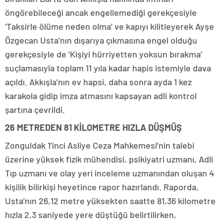
öngörebileceği ancak engellemediği gerekçesiyle
‘Taksirle ölüme neden olma’ ve kapıyı kilitleyerek Ayşe
Özgecan Usta’nın dışarıya çıkmasına engel olduğu
gerekçesiyle de ‘Kişiyi hürriyetten yoksun bırakma’
suçlamasıyla toplam 11 yıla kadar hapis istemiyle dava
açıldı. Akkışla’nın ev hapsi, daha sonra ayda 1 kez
karakola gidip imza atmasını kapsayan adli kontrol
şartına çevrildi.
26 METREDEN 81 KİLOMETRE HIZLA DÜŞMÜŞ
Zonguldak 1’inci Asliye Ceza Mahkemesi’nin talebi
üzerine yüksek fizik mühendisi, psikiyatri uzmanı, Adli
Tıp uzmanı ve olay yeri inceleme uzmanından oluşan 4
kişilik bilirkişi heyetince rapor hazırlandı. Raporda,
Usta’nın 26,12 metre yüksekten saatte 81,36 kilometre
hızla 2,3 saniyede yere düştüğü belirtilirken,