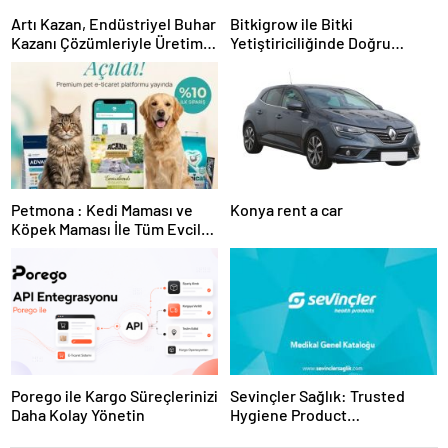
Artı Kazan, Endüstriyel Buhar
Bitkigrow ile Bitki
Kazanı Çözümleriyle Üretim
Yetiştiriciliğinde Doğru
Tesislerine Verimli Sistemler
Ekipman ve Ürün Seçimi
Sunuyor
Petmona : Kedi Maması ve
Konya rent a car
Köpek Maması İle Tüm Evcil
Hayvan Ürünleri
Porego ile Kargo Süreçlerinizi
Sevinçler Sağlık: Trusted
Daha Kolay Yönetin
Hygiene Product
Manufacturer in Turkey