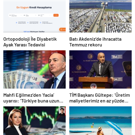
Ortopodoloji İle Diyabetik
Batı Akdeniz’de ihracatta
Ayak Yarası Tedavisi
Temmuz rekoru
Mahfi Eğilmez’den ‘facia’
TİM Başkanı Gültepe: ‘Üretim
uyarısı: ‘Türkiye buna uzun
maliyetlerimiz en az yüzde
süre katlanamaz…’
100 arttı’