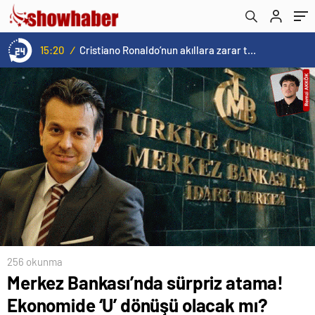
milyon TL ceza kesildi
15:20
/
Cristiano Ronaldo’nun akıllara zarar tüm kariyerinin istatistiğini çıkardık !
256 okunma
Merkez Bankası’nda sürpriz atama!
Ekonomide ‘U’ dönüşü olacak mı?