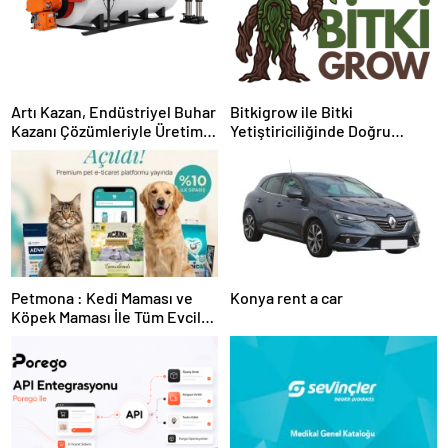
Artı Kazan, Endüstriyel Buhar
Bitkigrow ile Bitki
Kazanı Çözümleriyle Üretim
Yetiştiriciliğinde Doğru
Tesislerine Verimli Sistemler
Ekipman ve Ürün Seçimi
Sunuyor
Petmona : Kedi Maması ve
Konya rent a car
Köpek Maması İle Tüm Evcil
Hayvan Ürünleri