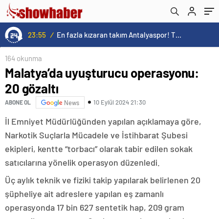
23:55
/
En fazla kızaran takım Antalyaspor! Tam 5 futbolcu….
164 okunma
Malatya’da uyuşturucu operasyonu:
20 gözaltı
10 Eylül 2024 21:30
ABONE OL
News
İl Emniyet Müdürlüğünden yapılan açıklamaya göre,
Narkotik Suçlarla Mücadele ve İstihbarat Şubesi
ekipleri, kentte “torbacı” olarak tabir edilen sokak
satıcılarına yönelik operasyon düzenledi.
Üç aylık teknik ve fiziki takip yapılarak belirlenen 20
şüpheliye ait adreslere yapılan eş zamanlı
operasyonda 17 bin 627 sentetik hap, 209 gram