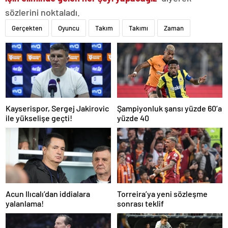
sözlerini noktaladı.
Gerçekten
Oyuncu
Takım
Takımı
Zaman
Kayserispor, Sergej Jakirovic
Şampiyonluk şansı yüzde 60’a
ile yükselişe geçti!
yüzde 40
Acun Ilıcalı’dan iddialara
Torreira’ya yeni sözleşme
yalanlama!
sonrası teklif