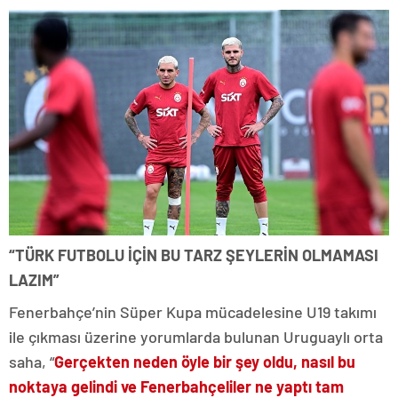
“TÜRK FUTBOLU İÇİN BU TARZ ŞEYLERİN OLMAMASI
LAZIM”
Fenerbahçe’nin Süper Kupa mücadelesine U19 takımı
ile çıkması üzerine yorumlarda bulunan Uruguaylı orta
saha, “
Gerçekten neden öyle bir şey oldu, nasıl bu
noktaya gelindi ve Fenerbahçeliler ne yaptı tam