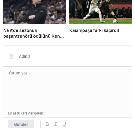
NBA’de sezonun
Kasımpaşa farkı kaçırdı!
başantrenörü ödülünü Kenny
Atkinson kazandı!
En az 10 karakter gerekli
Gönder