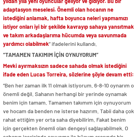
yıldan yıla yeni oyuncular geliyor ve gidiyor. Bu bir
adaptasyon meselesi. Önemli olan hocanın ne
istediğini anlamak, hafta boyunca neleri yapmamızı
istiyor onları iyi bir şekilde kavrayıp sahaya yansıtmak
ve takım arkadaşlarıma hücumda veya savunmada
yardımcı olabilmek
” ifadelerini kullandı.
“TAMAMEN TAKIMIM İÇİN OYNUYORUM”
Mevki ayırmaksızın sadece sahada olmak istediğini
ifade eden Lucas Torreira, sözlerine şöyle devam etti:
“Ben her zaman ilk 11 olmak istiyorum. 6-8-10 oynarım o
önemli değil. Sahanın herhangi bir yerinde oynamak
benim için tamam. Tamamen takımım için oynuyorum
ve hocam da benden ne isterse hazırım. Tabii daha çok
rahat ettiğim yer orta saha diyebilirim. Fakat benim
için gerçekten önemli olan dengeyi sağlayabilmek. O
sahanın içerisinde savunma ile hücum arasında bir