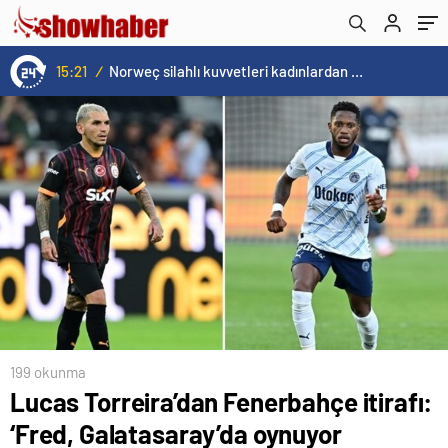
15:20
/
Cristiano Ronaldo’nun akıllara zarar tüm kariyerinin istatistiğini çıkardık !
199 okunma
Lucas Torreira’dan Fenerbahçe itirafı:
‘Fred, Galatasaray’da oynuyor