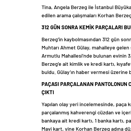
Tina, Angela Berzeg ile İstanbul Büyüka
edilen arama çalışmaları Korhan Berzeg
312 GÜN SONRA KEMİK PARÇALARI B
Berzeg’in kaybolmasından 312 gün sonra,
Muhtarı Ahmet Gülay, mahalleye gelen su
Armutlu Mahallesi’nde bulunan evinin 
Berzeg’e ait kimlik ve kredi kartı, kıyaf
buldu. Gülay’ın haber vermesi üzerine b
PAÇASI PARÇALANAN PANTOLONUN CE
ÇIKTI
Yapılan olay yeri incelemesinde, paça 
parçalanmış kahverengi cüzdan ve içer
bankaya ait kredi kartı, 1 banka kartı, 
Mavi kart, yine Korhan Berzeg adına düz