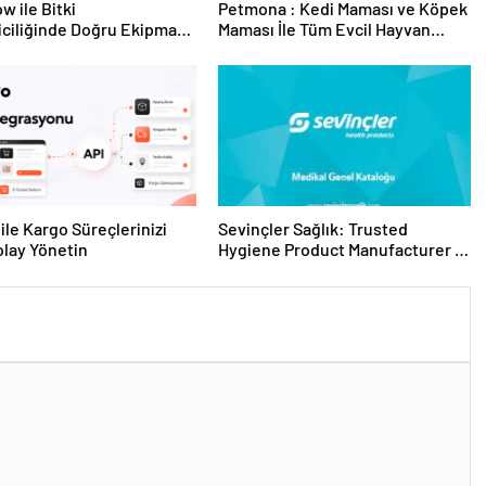
w ile Bitki
Petmona : Kedi Maması ve Köpek
riciliğinde Doğru Ekipman
Maması İle Tüm Evcil Hayvan
 Seçimi
Ürünleri
ile Kargo Süreçlerinizi
Sevinçler Sağlık: Trusted
lay Yönetin
Hygiene Product Manufacturer in
Turkey