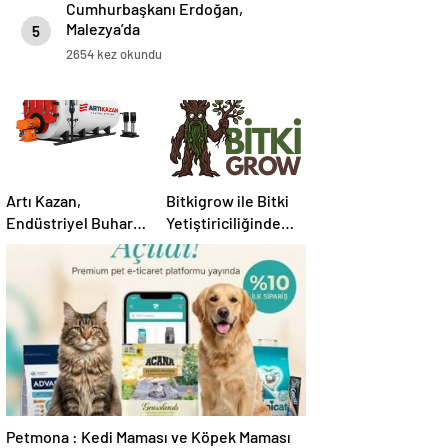
Cumhurbaşkanı Erdoğan,
Malezya’da
5
2654 kez okundu
Artı Kazan,
Bitkigrow ile Bitki
Endüstriyel Buhar
Yetiştiriciliğinde
Kazanı
Doğru Ekipman ve
Çözümleriyle
Ürün Seçimi
Üretim Tesislerine
Verimli Sistemler
Sunuyor
Petmona : Kedi Maması ve Köpek Maması