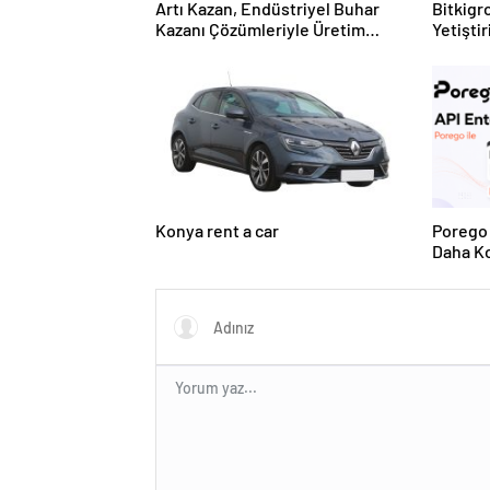
Artı Kazan, Endüstriyel Buhar
Bitkigro
Kazanı Çözümleriyle Üretim
Yetişti
Tesislerine Verimli Sistemler
ve Ürün
Sunuyor
Konya rent a car
Porego 
Daha Ko