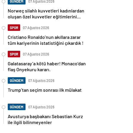
GÜNDEM
07 Ağustos 2026
Norweç silahlı kuvvetleri kadınlardan
oluşan özel kuvvetler eğitimlerini
başlattı.
SPOR
07 Ağustos 2026
Cristiano Ronaldo’nun akıllara zarar
tüm kariyerinin istatistiğini çıkardık !
SPOR
07 Ağustos 2026
Galatasaray’a kötü haber! Monaco’dan
flaş Onyekuru kararı.
GÜNDEM
07 Ağustos 2026
Trump’tan seçim sonrası ilk mülakat
GÜNDEM
07 Ağustos 2026
Avusturya başbakanı Sebastian Kurz
ile ilgili bilinmeyenler