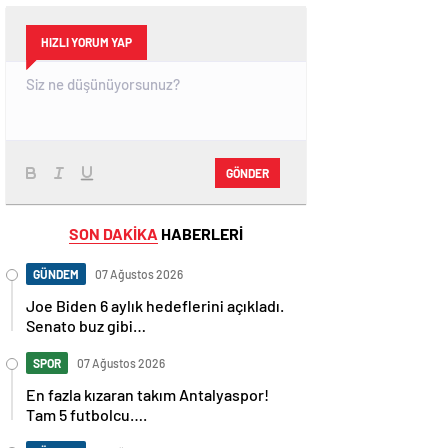
HIZLI YORUM YAP
GÖNDER
SON DAKİKA
HABERLERİ
GÜNDEM
07 Ağustos 2026
Joe Biden 6 aylık hedeflerini açıkladı.
Senato buz gibi…
SPOR
07 Ağustos 2026
En fazla kızaran takım Antalyaspor!
Tam 5 futbolcu….