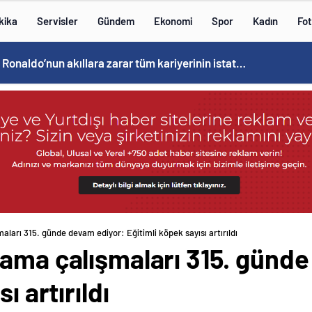
kika
Servisler
Gündem
Ekonomi
Spor
Kadın
Fot
Cristiano Ronaldo’nun akıllara zarar tüm kariyerinin istatistiğini çıkardık !
ları 315. günde devam ediyor: Eğitimli köpek sayısı artırıldı
rama çalışmaları 315. günd
ı artırıldı