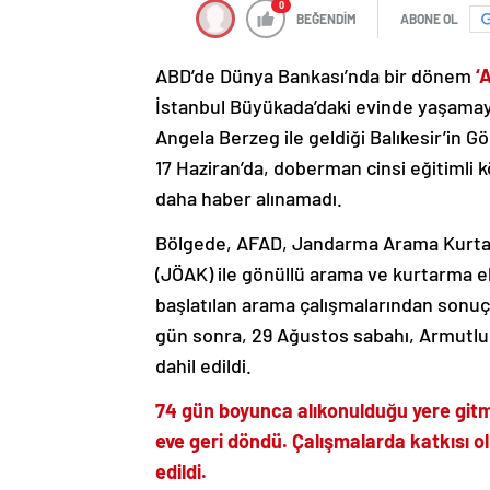
0
BEĞENDİM
ABONE OL
ABD’de Dünya Bankası’nda bir dönem
‘A
İstanbul Büyükada’daki evinde yaşamaya
Angela Berzeg ile geldiği Balıkesir’in G
17 Haziran’da, doberman cinsi eğitimli 
daha haber alınamadı.
Bölgede, AFAD, Jandarma Arama Kurtar
(JÖAK) ile gönüllü arama ve kurtarma eki
başlatılan arama çalışmalarından sonuç
gün sonra, 29 Ağustos sabahı, Armutlu 
dahil edildi.
74 gün boyunca alıkonulduğu yere gitmes
eve geri döndü. Çalışmalarda katkısı 
edildi.