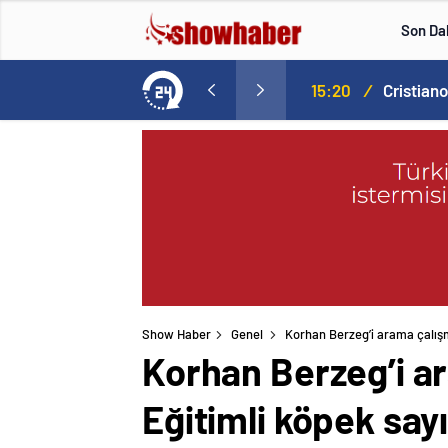
Son Da
Norweç silahlı kuvvetleri kadınlardan oluşan özel kuvvetler eğitimlerini başlattı.
15:20
/
Show Haber
Genel
Korhan Berzeg’i arama çalışma
Korhan Berzeg’i a
Eğitimli köpek sayıs