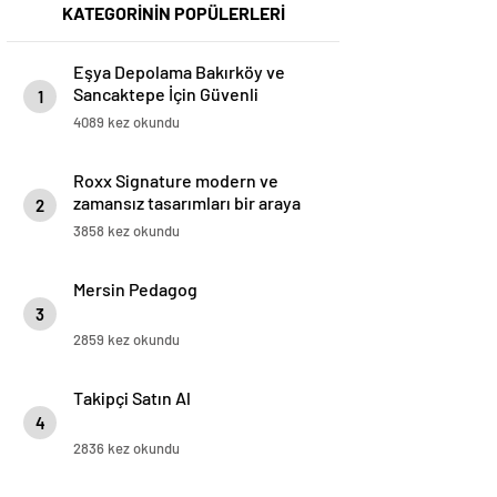
KATEGORİNİN POPÜLERLERİ
Eşya Depolama Bakırköy ve
Sancaktepe İçin Güvenli
1
İklimlendirmeli Çözüm
4089 kez okundu
Roxx Signature modern ve
zamansız tasarımları bir araya
2
getiriyor
3858 kez okundu
Mersin Pedagog
3
2859 kez okundu
Takipçi Satın Al
4
2836 kez okundu