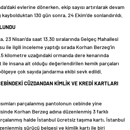
da’daki evlerine dönerken, ekip sayısı artırılarak devam
 kaybolduktan 130 gün sonra, 24 Ekim’de sonlandırıldı.
ULUNDU
 23 Nisan’da saat 13.30 sıralarında Gelgeç Mahallesi
 ile ilgili inceleme yaptığı sırada Korhan Berzeg’in
3,5 kilometre uzağındaki ormanda dere kenarında
et ile insana ait olduğu değerlendirilen kemik parçaları
ölgeye çok sayıda jandarma ekibi sevk edildi.
BİNDEKİ CÜZDANDAN KİMLİK VE KREDİ KARTLARI
kısımları parçalanmış pantolonun cebinde yine
isinde Korhan Berzeg adına düzenlenmiş 3 farklı
parçalanmış halde İstanbul ücretsiz taşıma kartı, İstanbul
enlenmiş sürücü belgesi ve kimlik kartı ile biri