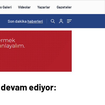
o Galeri
Videolar
Yazarlar
Gazeteler
14:57
Son dakika
/
haberleri
e devam ediyor: