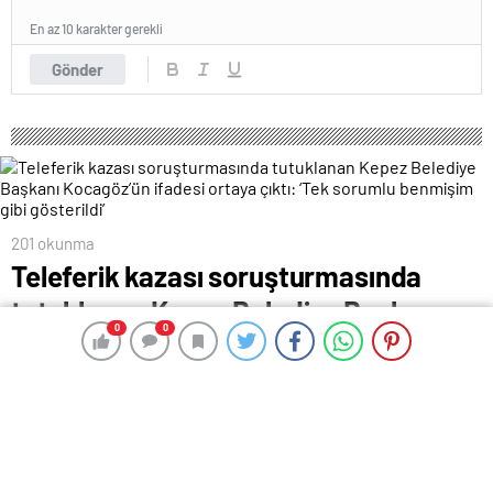
En az 10 karakter gerekli
Gönder
201 okunma
Teleferik kazası soruşturmasında
tutuklanan Kepez Belediye Başkanı
0
0
0
0
Kocagöz’ün ifadesi ortaya çıktı: ‘Tek
sorumlu benmişim gibi gösterildi’
30 Nisan 2024 00:24
ABONE OL
News
Antalya Konyaaltı’nda Tünektepe Teleferik Tesisi’nde
12 Nisan’da meydana gelen kazada parçalanan