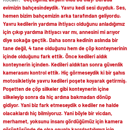
evimizin bahçesindeydik. Yavru kedi sesi duyduk. Ses,
hemen bizim bahçemizin arka tarafından geliyordu.
Yavru kedilerin yardıma ihtiyacı olduğunu anladığımız
için çıkıp yardıma ihtiyacı var mı, annesini mi arıyor
diye sokağa geçtik. Daha sonra kedinin aslında bir
tane değil, 4 tane olduğunu hem de çöp konteynerinin
içinde olduğunu fark ettik. Önce kedileri aldık
konteynerin içinden. Kedileri aldıktan sonra güvenlik
kamerasını kontrol ettik. Hiç görmeseydik ki bir şahıs
motosikletiyle yavru kedileri poşete koyarak getirmiş.
Poşetten de çöp silkeler gibi konteynerin içine
silkeleyip sonra da hiç ardına bakmadan dönüp
gidiyor. Yani biz fark etmeseydik o kediler ne halde
olacaklardı hiç bilmiyoruz. Yani böyle bir vicdan,
merhamet, yoksunu insanı gördüğümüz için kamera
görüntüsünde de olsa onunla karşılaştığımız için