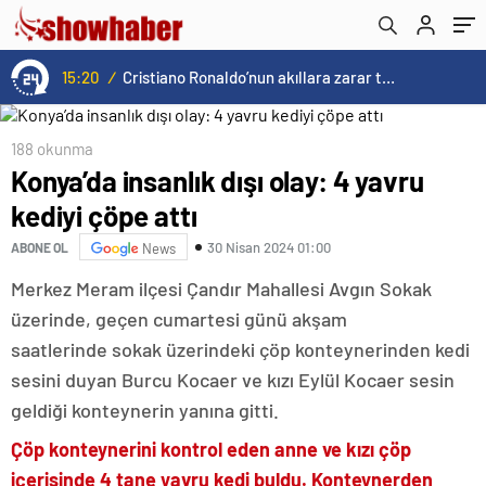
ortaya çıktı: ‘Tek sorumlu benmişim gibi
gösterildi’
15:20
/
Cristiano Ronaldo’nun akıllara zarar tüm kariyerinin istatistiğini çıkardık !
188 okunma
Konya’da insanlık dışı olay: 4 yavru
kediyi çöpe attı
30 Nisan 2024 01:00
ABONE OL
News
Merkez Meram ilçesi Çandır Mahallesi Avgın Sokak
üzerinde, geçen cumartesi günü akşam
saatlerinde sokak üzerindeki çöp konteynerinden kedi
sesini duyan Burcu Kocaer ve kızı Eylül Kocaer sesin
geldiği konteynerin yanına gitti.
Çöp konteynerini kontrol eden anne ve kızı çöp
içerisinde 4 tane yavru kedi buldu. Konteynerden