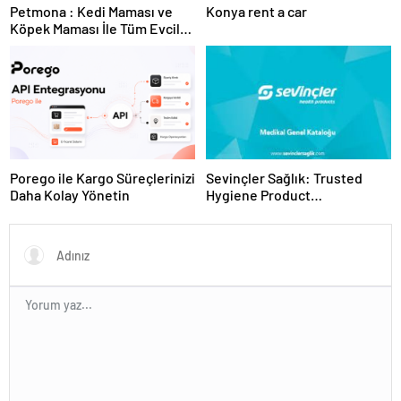
Petmona : Kedi Maması ve
Konya rent a car
Köpek Maması İle Tüm Evcil
Hayvan Ürünleri
Porego ile Kargo Süreçlerinizi
Sevinçler Sağlık: Trusted
Daha Kolay Yönetin
Hygiene Product
Manufacturer in Turkey