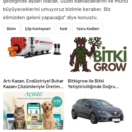
geldiğinde aşıları olacak. Güzel bakılacaklarını ve mutlu
büyüyeceklerini umuyoruz bizimle beraber. Biz
elimizden geleni yapacağız” diye konuştu.
Bizim
Çöp Konteyneri
Kedi
Yavru Kedileri
Artı Kazan, Endüstriyel Buhar
Bitkigrow ile Bitki
Kazanı Çözümleriyle Üretim
Yetiştiriciliğinde Doğru
Tesislerine Verimli Sistemler
Ekipman ve Ürün Seçimi
Sunuyor