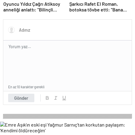
Oyuncu Yıldız Çağrı Atiksoy
Şarkıcı Rafet El Roman,
anneliği anlattı: “Bilinçli
botoksa tövbe etti: “Bana
delilik”
yakışmıyor”
En az 10 karakter gerekli
Gönder