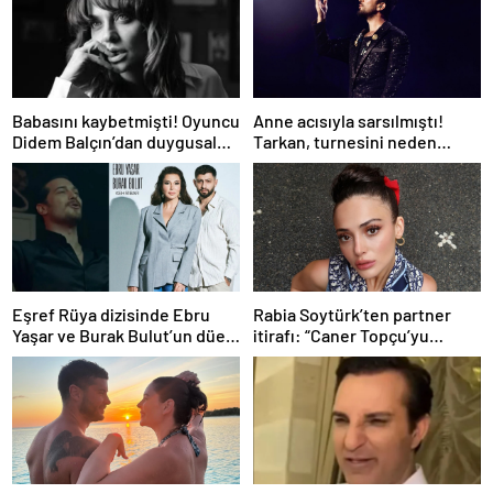
Babasını kaybetmişti! Oyuncu
Anne acısıyla sarsılmıştı!
Didem Balçın’dan duygusal
Tarkan, turnesini neden
paylaşım
bırakmak istemediğini
açıkladı
Eşref Rüya dizisinde Ebru
Rabia Soytürk’ten partner
Yaşar ve Burak Bulut’un düet
itirafı: “Caner Topçu’yu
parçası ‘Kehribar’ rüzgarı
sevmiyorum”